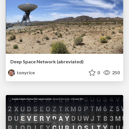
Deep Space Network (abreviated)
tonyrice
0
250