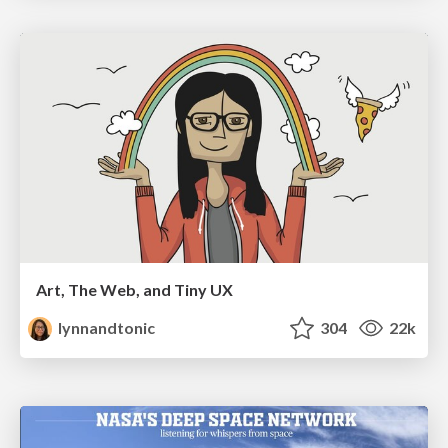
Art, The Web, and Tiny UX
lynnandtonic
304
22k