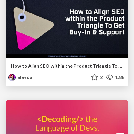
How to Align SEO within the Product Triangle To Get Buy-In & Support - #RIMC
aleyda
2
1.8k