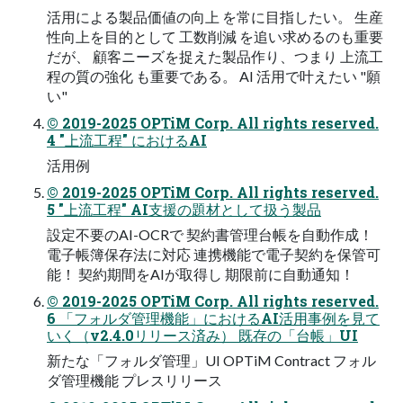
活用による製品価値の向上 を常に目指したい。 生産
性向上を目的として 工数削減 を追い求めるのも重要
だが、 顧客ニーズを捉えた製品作り、つまり 上流工
程の質の強化 も重要である。 AI 活用で叶えたい "願
い"
© 2019-2025 OPTiM Corp. All rights reserved.
4 "上流工程" におけるAI
活用例
© 2019-2025 OPTiM Corp. All rights reserved.
5 "上流工程" AI支援の題材として扱う製品
設定不要のAI-OCRで 契約書管理台帳を自動作成！
電子帳簿保存法に対応 連携機能で電子契約を保管可
能！ 契約期間をAIが取得し 期限前に自動通知！
© 2019-2025 OPTiM Corp. All rights reserved.
6 「フォルダ管理機能」におけるAI活用事例を見て
いく（v2.4.0リリース済み） 既存の「台帳」UI
新たな「フォルダ管理」UI OPTiM Contract フォル
ダ管理機能 プレスリリース