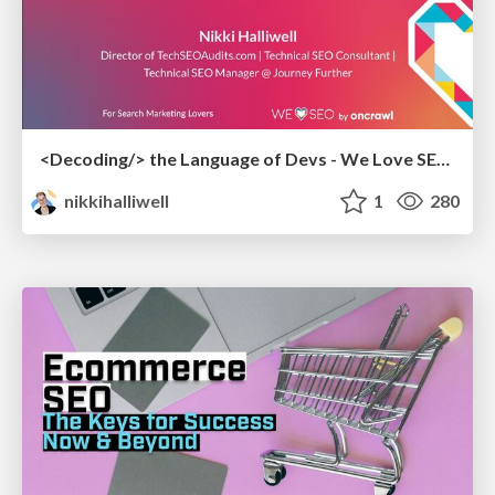
<Decoding/> the Language of Devs - We Love SEO 2024
nikkihalliwell
1
280