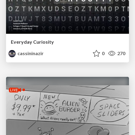
Everyday Curiosity
cassininazir
0
270