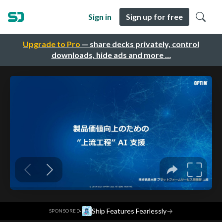
Sign in
Sign up for free
Upgrade to Pro
— share decks privately, control
downloads, hide ads and more …
·
Ship Features Fearlessly
→
SPONSORED