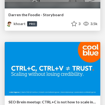
Darren the Foodie - Storyboard
khoart
3
3.5k
PRO
SEO Brein meetup: CTRL+C is not how to scale international SEO