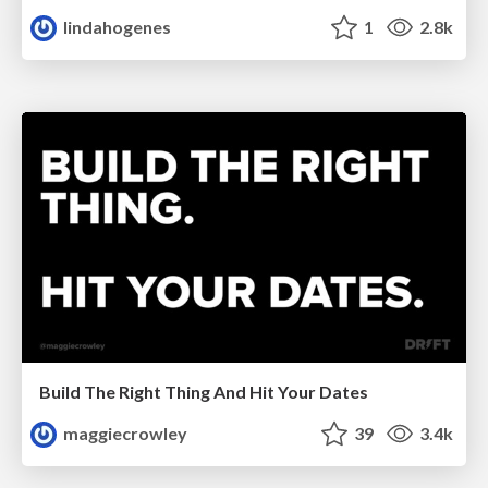
lindahogenes
1
2.8k
Build The Right Thing And Hit Your Dates
maggiecrowley
39
3.4k