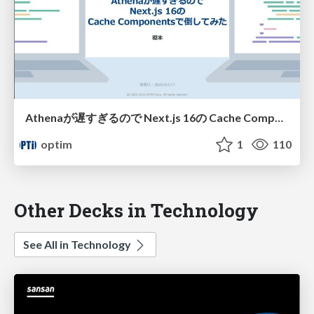
Athenaが遅すぎるので Next.js 16の Cache Componentsで倒してみた
optim
1
110
Other Decks in Technology
See All in Technology