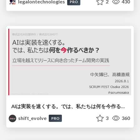
legalontechnologies
2
430
PRO
AIは実装を速くする。では、私たちは何を今作るべきか？－立場を越えてリリースに向き合ったチーム開発の実践 / 20260801 Hiromi Nakaya and Naoki Takahashi
shift_evolve
3
360
PRO