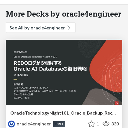
More Decks by oracle4engineer
See All by oracle4engineer
OracleTechnologyNight101_Oracle_Backup_Recovery_Strategy_from_REDO_UNDO
oracle4engineer
1
330
PRO