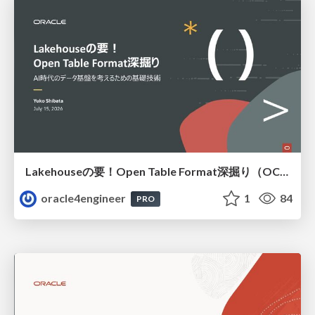
Lakehouseの要！Open Table Format深掘り（OCHaCafe Season 11 #6）
oracle4engineer
1
84
PRO