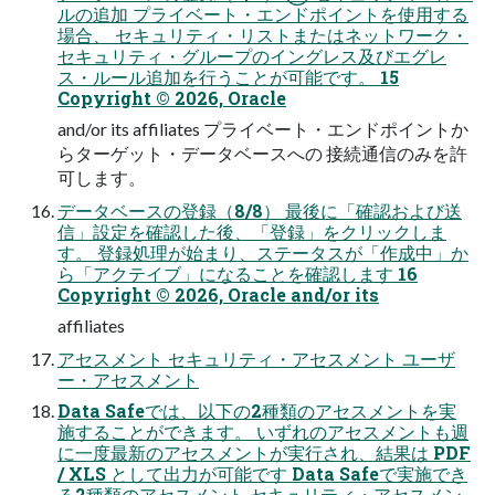
ルの追加 プライベート・エンドポイントを使用する
場合、 セキュリティ・リストまたはネットワーク・
セキュリティ・グループのイングレス及びエグレ
ス・ルール追加を行うことが可能です。 15
Copyright © 2026, Oracle
and/or its affiliates プライベート・エンドポイントか
らターゲット・データベースへの 接続通信のみを許
可します。
データベースの登録（8/8） 最後に「確認および送
信」設定を確認した後、「登録」をクリックしま
す。 登録処理が始まり、ステータスが「作成中」か
ら「アクテイブ」になることを確認します 16
Copyright © 2026, Oracle and/or its
affiliates
アセスメント セキュリティ・アセスメント ユーザ
ー・アセスメント
Data Safeでは、以下の2種類のアセスメントを実
施することができます。 いずれのアセスメントも週
に一度最新のアセスメントが実行され、結果は PDF
/ XLS として出力が可能です Data Safeで実施でき
る2種類のアセスメント セキュリティ・アセスメン