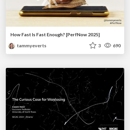
How Fast Is Fast Enough? [PerfNow 2025]
tammyeverts
3
690