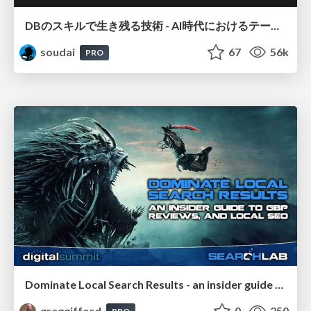
DBのスキルで生き残る技術 - AI時代におけるテーブル設計の勘所
soudai
67
56k
PRO
Dominate Local Search Results - an insider guide to GBP, reviews, and Local SEO
greggifford
0
250