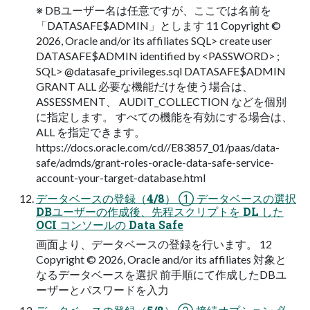
※ DBユーザー名は任意ですが、ここでは名前を
「DATASAFE$ADMIN」とします 11 Copyright ©
2026, Oracle and/or its affiliates SQL> create user
DATASAFE$ADMIN identified by <PASSWORD> ;
SQL> @datasafe_privileges.sql DATASAFE$ADMIN
GRANT ALL 必要な機能だけを使う場合は、
ASSESSMENT、 AUDIT_COLLECTION などを個別
に指定します。 すべての機能を有効にする場合は、
ALL を指定できます。
https://docs.oracle.com/cd//E83857_01/paas/data-
safe/admds/grant-roles-oracle-data-safe-service-
account-your-target-database.html
データベースの登録（4/8） ① データベースの選択
DBユーザーの作成後、先程スクリプトを DL した
OCI コンソールの Data Safe
画面より、データベースの登録を行います。 12
Copyright © 2026, Oracle and/or its affiliates 対象と
なるデータベースを選択 前手順にて作成したDBユ
ーザーとパスワードを入力