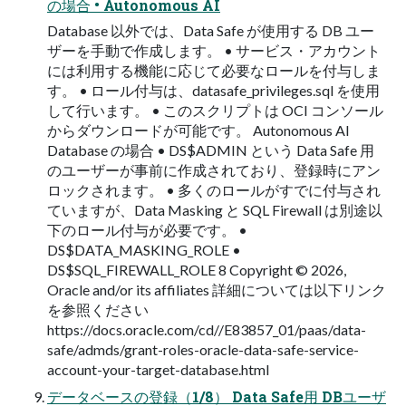
の場合 • Autonomous AI
Database 以外では、Data Safe が使用する DB ユー
ザーを手動で作成します。 • サービス・アカウント
には利用する機能に応じて必要なロールを付与しま
す。 • ロール付与は、datasafe_privileges.sql を使用
して行います。 • このスクリプトは OCI コンソール
からダウンロードが可能です。 Autonomous AI
Database の場合 • DS$ADMIN という Data Safe 用
のユーザーが事前に作成されており、登録時にアン
ロックされます。 • 多くのロールがすでに付与され
ていますが、Data Masking と SQL Firewall は別途以
下のロール付与が必要です。 •
DS$DATA_MASKING_ROLE •
DS$SQL_FIREWALL_ROLE 8 Copyright © 2026,
Oracle and/or its affiliates 詳細については以下リンク
を参照ください
https://docs.oracle.com/cd//E83857_01/paas/data-
safe/admds/grant-roles-oracle-data-safe-service-
account-your-target-database.html
データベースの登録（1/8） Data Safe用 DBユーザ