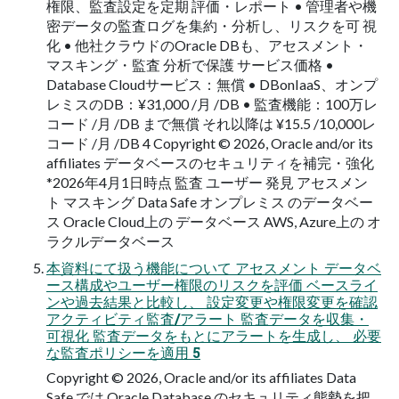
権限、監査設定を定期 評価・レポート • 管理者や機
密データの監査ログを集約・分析し、リスクを可 視
化 • 他社クラウドのOracle DBも、アセスメント・
マスキング・監査 分析で保護 サービス価格 •
Database Cloudサービス：無償 • DBonIaaS、オンプ
レミスのDB：¥31,000 /月 /DB • 監査機能：100万レ
コード /月 /DB まで無償 それ以降は ¥15.5 /10,000レ
コード /月 /DB 4 Copyright © 2026, Oracle and/or its
affiliates データベースのセキュリティを補完・強化
*2026年4月1日時点 監査 ユーザー 発見 アセスメン
ト マスキング Data Safe オンプレミス のデータベー
ス Oracle Cloud上の データベース AWS, Azure上の オ
ラクルデータベース
本資料にて扱う機能について アセスメント データベ
ース構成やユーザー権限のリスクを評価 ベースライ
ンや過去結果と比較し、 設定変更や権限変更を確認
アクティビティ監査/アラート 監査データを収集・
可視化 監査データをもとにアラートを生成し、 必要
な監査ポリシーを適用 5
Copyright © 2026, Oracle and/or its affiliates Data
Safe では Oracle Database のセキュリティ態勢を把