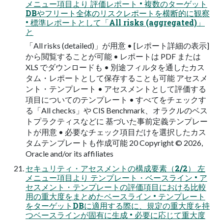
メニュー項目より 評価レポート • 複数のターゲット
DBやフリート全体のリスクレポートを横断的に観察
• 標準レポートとして「All risks (aggregated)」
と
「All risks (detailed)」が用意 • [レポート詳細の表示]
から閲覧することが可能 • レポートは PDF または
XLS でダウンロードも • 別途フィルタを通したカス
タム・レポートとして保存することも可能 アセスメ
ント・テンプレート • アセスメントとして評価する
項目についてのテンプレート • すべてをチェックす
る「All checks」や CIS Benchmark、オラクルのベス
トプラクティスなどに 基づいた事前定義テンプレー
トが用意 • 必要なチェック項目だけを選択したカス
タムテンプレートも作成可能 20 Copyright © 2026,
Oracle and/or its affiliates
セキュリティ・アセスメントの構成要素（2/2） 左
メニュー項目より テンプレート・ベースライン • ア
セスメント・テンプレートの評価項目における比較
用の重大度をまとめたベースライン • テンプレート
をターゲットDBに適用する際に、規定の重大度を持
つベースラインが固有に生成 • 必要に応じて重大度