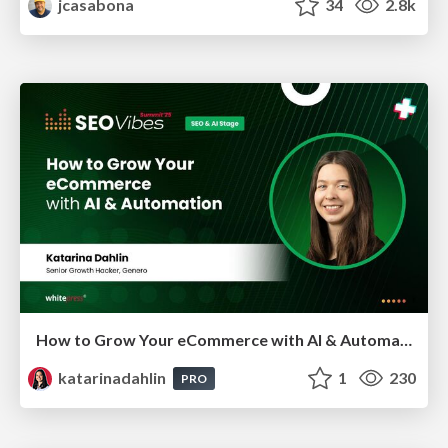
jcasabona
34
2.8k
How to Grow Your eCommerce with AI & Automation
katarinadahlin
1
230
PRO