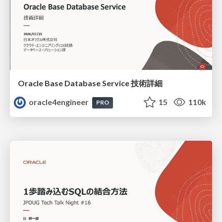
Oracle Base Database Service 技術詳細
oracle4engineer
15
110k
PRO