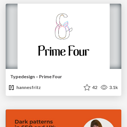
Typedesign – Prime Four
hannesfritz
42
3.1k