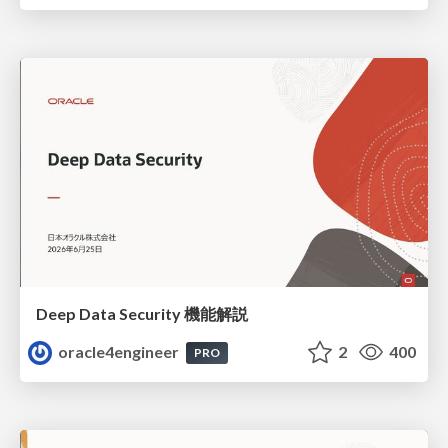
Deep Data Security 機能解説
oracle4engineer
2
400
PRO