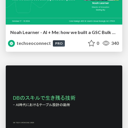
Noah Learner - AI + Me: how we built a GSC Bulk Export data pipeline
techseoconnect
0
340
PRO