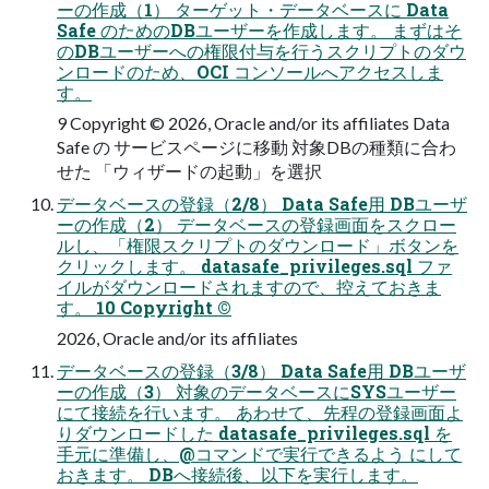
ーの作成（1） ターゲット・データベースに Data
Safe のためのDBユーザーを作成します。 まずはそ
のDBユーザーへの権限付与を行うスクリプトのダウ
ンロードのため、OCI コンソールへアクセスしま
す。
9 Copyright © 2026, Oracle and/or its affiliates Data
Safe の サービスページに移動 対象DBの種類に合わ
せた 「ウィザードの起動」を選択
データベースの登録（2/8） Data Safe用 DBユーザ
ーの作成（2） データベースの登録画面をスクロー
ルし、「権限スクリプトのダウンロード」ボタンを
クリックします。 datasafe_privileges.sql ファ
イルがダウンロードされますので、控えておきま
す。 10 Copyright ©
2026, Oracle and/or its affiliates
データベースの登録（3/8） Data Safe用 DBユーザ
ーの作成（3） 対象のデータベースにSYSユーザー
にて接続を行います。 あわせて、先程の登録画面よ
りダウンロードした datasafe_privileges.sql を
手元に準備し、@コマンドで実行できるよう にして
おきます。 DBへ接続後、以下を実行します。