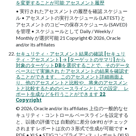
を変更することが可能 アセスメント履歴
• 実行されたアセスメントの履歴を確認 スケジュー
ル • アセスメントの実行スケジュール (LATEST) と
アセスメントのコピーの保存スケジュール (SAVED)
を管理 • スケジュールとして Daily / Weekly /
Monthly が選択可能 21 Copyright © 2026, Oracle
and/or its affiliates
セキュリティ・アセスメント結果の確認 [セキュリ
ティ・アセスメント] → [ターゲットのサマリ] から
対象のターゲットDBを選択することで、そのデータ
ベースにて実施され たアセスメントの結果を確認す
ることができます。 このアセスメント詳細画面よ
り、他のアセスメントと比較や、将来のアセスメン
トと比較するためのベースラインとしての設定、 レ
ポート生成などを行うことができます 22
Copyright
© 2026, Oracle and/or its affiliates 上位の一般的なセ
キュリティ・コントロール ベースラインを設定する
と、以後の評価では 自動的に差分 (drift) がチェック
されます レポートは次の３形式で生成が可能です •
PDF • XLS • STIGコンプライアンス・レポート (XLS)