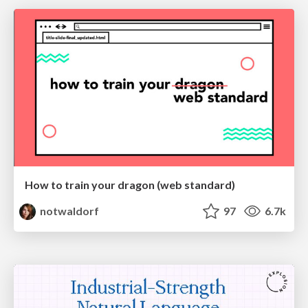
How to train your dragon (web standard)
notwaldorf
97
6.7k