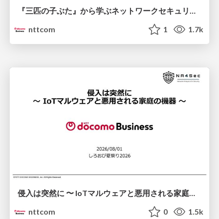
『三匹の子ぶた』から学ぶネットワークセキュリティの昔と今 / Network Security: Then and Now Through the Lens of The Three Little Pigs
nttcom
1
1.7k
侵入は突然に 〜 IoTマルウェアと悪用される家庭の機器 ～ / When Intrusion Strikes: IoT Malware and the Abuse of Home Devices
nttcom
0
1.5k