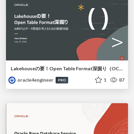
Lakehouseの要！Open Table Format深掘り（OCHaCafe Season 11 #6）
oracle4engineer
1
87
PRO