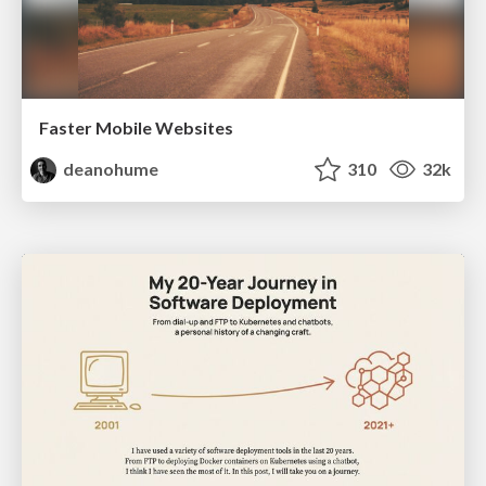
Faster Mobile Websites
deanohume
310
32k