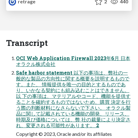
retrage
2
440
Transcript
OCI Web Application Firewall 2023年6月 日本
オラクル株式会社
Safe harbor statement 以下の事項は、弊社の一
般的な製品の方向性に関する概要を説明するもので
す。また、 情報提供を唯一の目的とするものであ
り、いかなる契約にも組み込むことはできません。
以 下の事項は、マテリアルやコード、機能を提供す
ることを確約するものではないため、購買 決定を行
う際の判断材料になさらないで下さい。 オラクル製
品に関して記載されている機能の開発、リリース、
時期及び価格については、弊 社の裁量により決定さ
れ、変更される可能性があります。 2
Copyright © 2023, Oracle and/or its affiliates