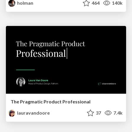
holman
464
140k
The Pragmatic Product Professional
lauravandoore
37
7.4k