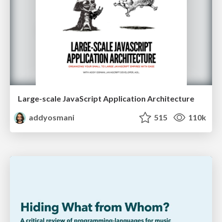
Large-scale JavaScript Application Architecture
addyosmani
515
110k