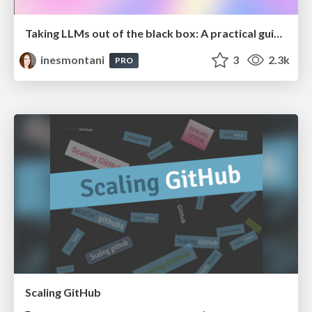
Taking LLMs out of the black box: A practical guide to human-in-the-loop distillation
inesmontani
3
2.3k
PRO
Scaling GitHub