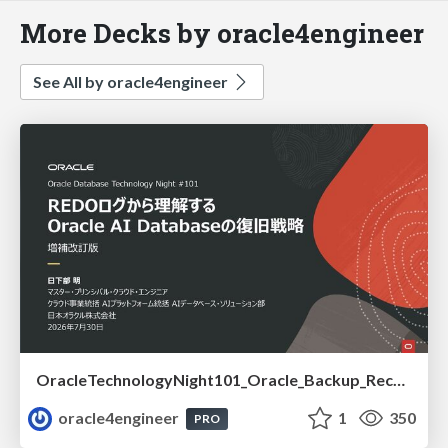
More Decks by oracle4engineer
See All by oracle4engineer
OracleTechnologyNight101_Oracle_Backup_Recovery_Strategy_from_REDO_UNDO
oracle4engineer
1
350
PRO