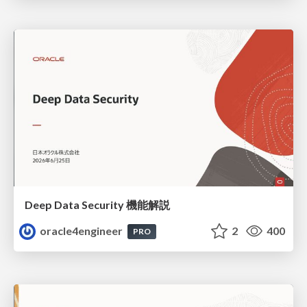
Deep Data Security 機能解説
oracle4engineer
2
400
PRO