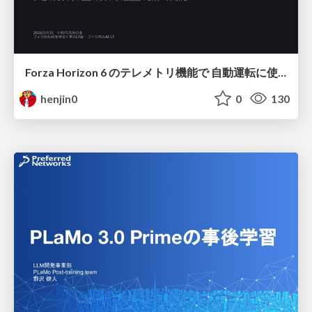
Forza Horizon 6 のテレメトリ機能で 自動運転に使えそうな学習データを集める話
henjin0
0
130