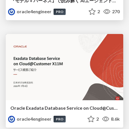
『モデル + ハーネス』で読み解く AIエージェント入門
oracle4engineer
2
270
PRO
Oracle Exadata Database Service on Cloud@Customer X11M (ExaDB-C@C) サービス概要
oracle4engineer
2
8.6k
PRO