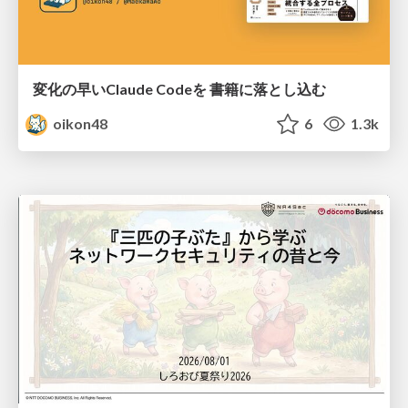
変化の早いClaude Codeを 書籍に落とし込む
oikon48
6
1.3k