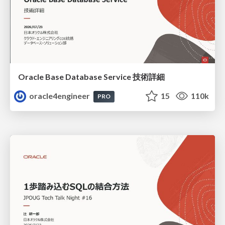
Oracle Base Database Service 技術詳細
oracle4engineer
15
110k
PRO