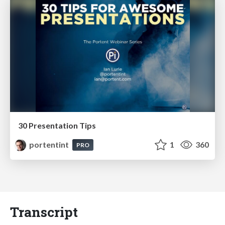
30 Presentation Tips
portentint
1
360
PRO
Transcript