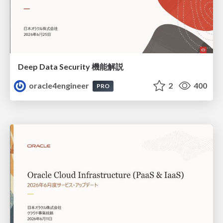
Deep Data Security 機能解説
oracle4engineer
2
400
PRO