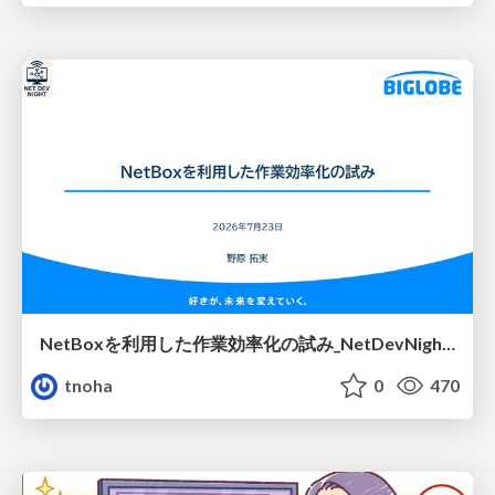
NetBoxを利用した作業効率化の試み_NetDevNight4
tnoha
0
470