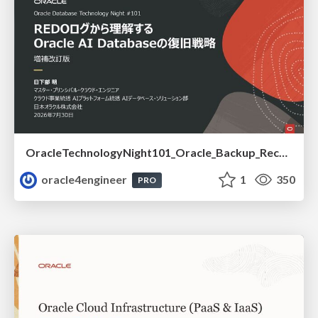
OracleTechnologyNight101_Oracle_Backup_Recovery_Strategy_from_REDO_UNDO
oracle4engineer
1
350
PRO