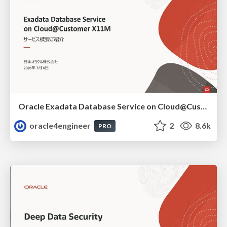
Oracle Exadata Database Service on Cloud@Customer X11M (ExaDB-C@C) サービス概要
oracle4engineer
2
8.6k
PRO