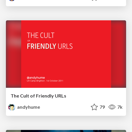
The Cult of Friendly URLs
andyhume
79
7k