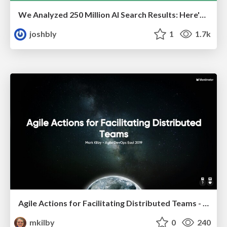
We Analyzed 250 Million AI Search Results: Here's What I Found
joshbly
1
1.7k
Agile Actions for Facilitating Distributed Teams - ADO2019
mkilby
0
240