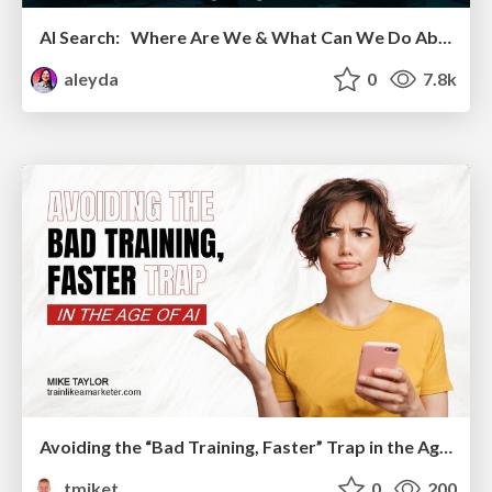
AI Search: Where Are We & What Can We Do About It?
aleyda
0
7.8k
Avoiding the “Bad Training, Faster” Trap in the Age of AI
tmiket
0
200