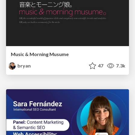
Music & Morning Musume
bryan
47
7.3k