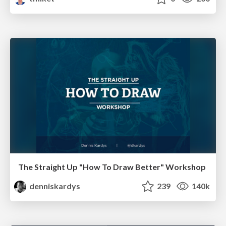
The Straight Up "How To Draw Better" Workshop
denniskardys
239
140k