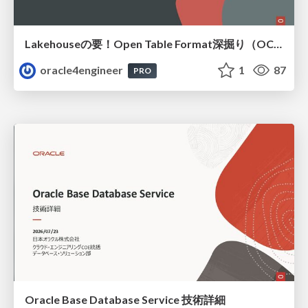
Lakehouseの要！Open Table Format深掘り（OCHaCafe Season 11 #6）
oracle4engineer
1
87
PRO
Oracle Base Database Service 技術詳細