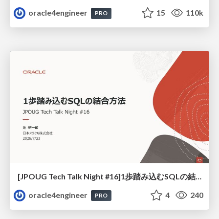
oracle4engineer
15
110k
PRO
[JPOUG Tech Talk Night #16]1歩踏み込むSQLの結合方法
oracle4engineer
4
240
PRO