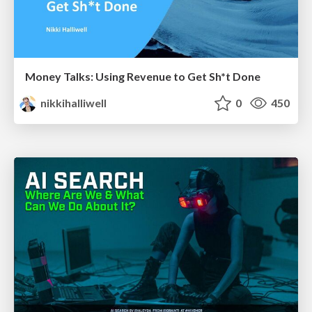
Money Talks: Using Revenue to Get Sh*t Done
nikkihalliwell
0
450