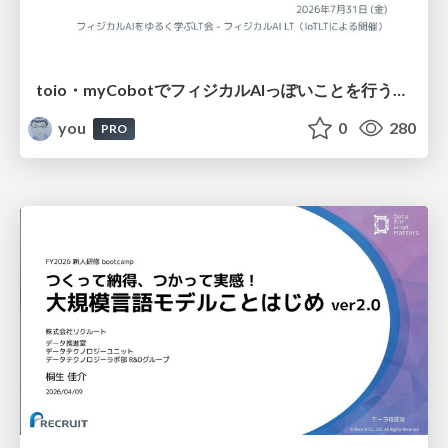
toio・myCobotでフィジカルAIっぽいことを行うための検討（とりあえず調査） / フィジカルAI LT（IoTLTによる開催）
you
0
280
PRO