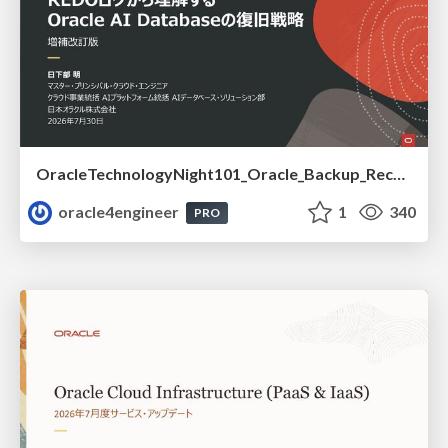
OracleTechnologyNight101_Oracle_Backup_Recovery_Strategy_from_REDO_UNDO
oracle4engineer
1
340
PRO