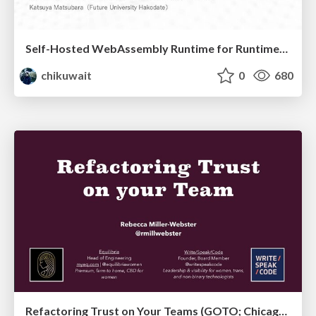
Self-Hosted WebAssembly Runtime for Runtime-Neutral Checkpoint/Restore in Edge–Cloud Continuum
chikuwait
0
680
Refactoring Trust on Your Teams (GOTO; Chicago 2020)