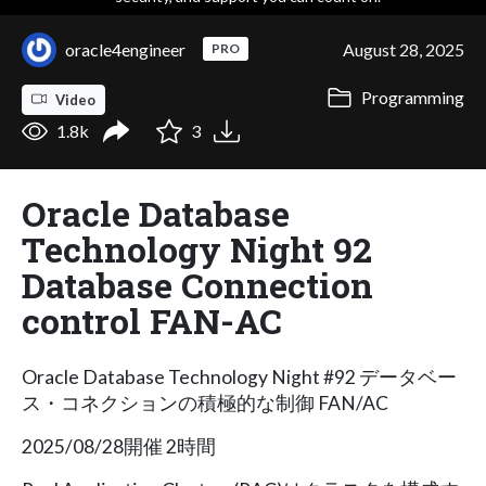
oracle4engineer
August 28, 2025
PRO
Programming
Video
1.8k
3
Oracle Database
Technology Night 92
Database Connection
control FAN-AC
Oracle Database Technology Night #92 データベー
ス・コネクションの積極的な制御 FAN/AC
2025/08/28開催 2時間