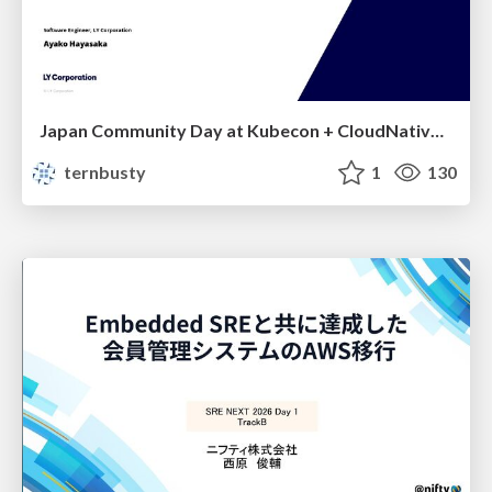
Japan Community Day at Kubecon + CloudNativeCon Japan 2026: Learning Container Privilege Control by Building My Own Low-Level Container Runtime
ternbusty
1
130