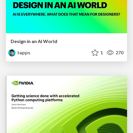
Design in an AI World
tapps
1
270