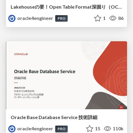
Lakehouseの要！Open Table Format深掘り（OCHaCafe Season 11 #6）
oracle4engineer
1
86
PRO
Oracle Base Database Service 技術詳細
oracle4engineer
15
110k
PRO