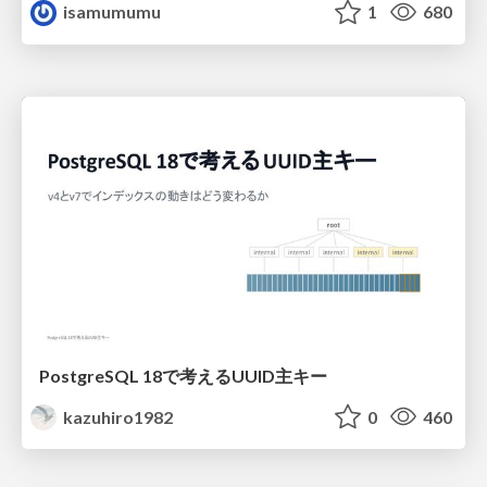
isamumumu
1
680
PostgreSQL 18で考えるUUID主キー
kazuhiro1982
0
460