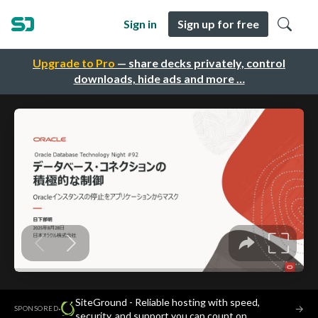
Sign in
Sign up for free
Upgrade to Pro
— share decks privately, control
downloads, hide ads and more …
SiteGround - Reliable hosting with speed,
·
→
SPONSORED
security, and support you can count on.