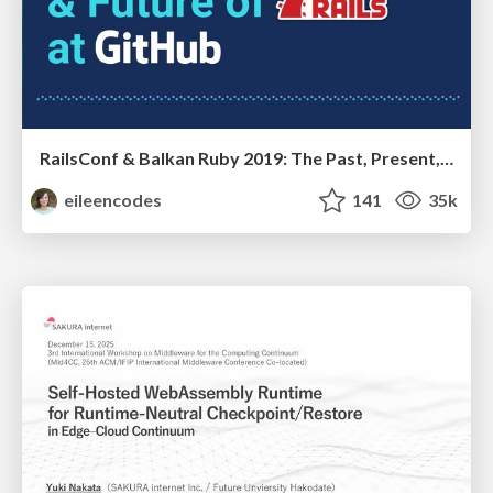
RailsConf & Balkan Ruby 2019: The Past, Present, and Future of Rails at GitHub
eileencodes
141
35k