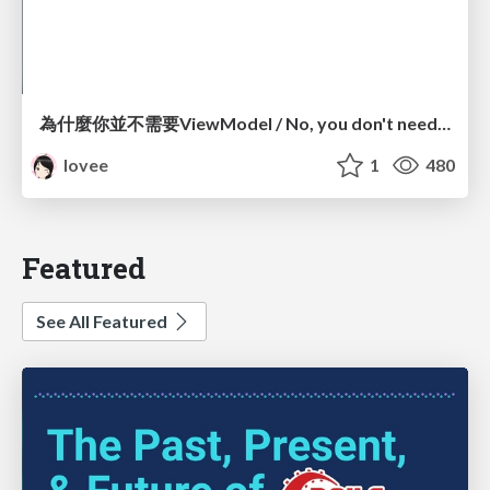
為什麼你並不需要ViewModel / No, you don't need a ViewModel
lovee
1
480
Featured
See All Featured