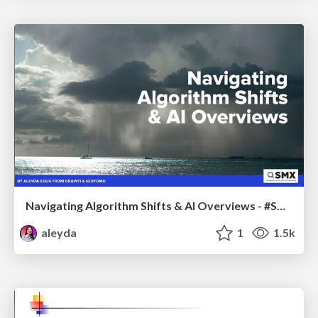
Navigating Algorithm Shifts & AI Overviews - #SMXNext
aleyda
1
1.5k