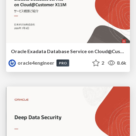
Oracle Exadata Database Service on Cloud@Customer X11M (ExaDB-C@C) サービス概要
oracle4engineer
2
8.6k
PRO