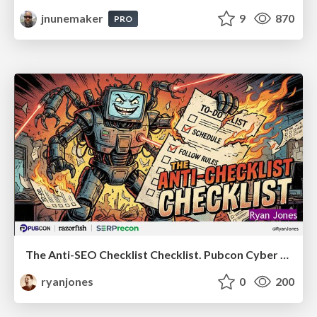
jnunemaker
9
870
PRO
The Anti-SEO Checklist Checklist. Pubcon Cyber Week
ryanjones
0
200