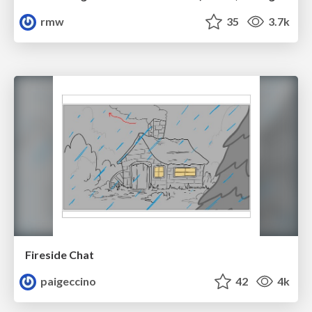
rmw
35
3.7k
Fireside Chat
paigeccino
42
4k