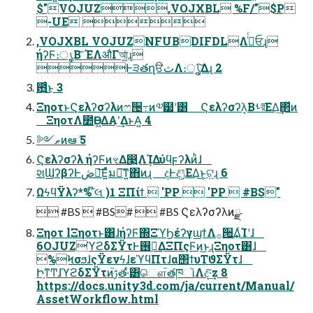
$"VOJUZ,VOJXBL %F/"$P
-UE 
,VOJXBL VOJUZNFUBDIFDLΛ࡞ͬͨਓɻ
ήʔϜ։ൃ͔Βۤ͠ΈΛऔΓআ͖͍ͨɻ
Ͱ੩తղੳثΛ։ൃ͍ͯ͠Δɻ 2
఻͍͑ͨ͜ͱ 3
ΞηοτͱϚελʔσʔλͷෆ੔߹ͷ༧๷ʹ͸ Ϛελʔσʔλ͔Βࢀর͞ΕΔ͢΂ͯͷ
ΞηοτΛ೺ѲͰ͖ΔΑ͏ʹ͢ΔͱΑ͍ 4
༻ޠͷఆٛ 5
Ϛελʔσʔλ ήʔϜͷৼΔ෣͍ΛܾΊΔύϥϝʔλͷ͏ͪɺ
શϢʔβʔͰڞ༗͞Ε͍ͯͯมಈ͠ͳ͍΋ͷɻ දͰදݱ͞ΕΔ͜ͱ͕ଟ͍ɻ 6
ΩϟϥΫλʔ*% ໊લ )1 ΞΠίϯ  'PP  'PP  #BS"
 #BS  #BS#  #BS Ϛελʔσʔλͷྫ
Ξηοτ lΞηοτͱ͸ɺήʔϜ΍ΞϓϦέʔγϣϯΛ࡞੒͢ΔͨΊʹɺ
6OJUZϓϩδΣΫτͰ࢖༻͢ΔΞΠςϜͷ͜ͱɻΞηοτ͸ɺ
%ϞσϧɺςΫενϟɺεϓϥΠτɺα΢ϯυΤϑΣΫτɺ
ԻָͳͲɺϓϩδΣΫτͷࢹ֮త·ͨ͸ௌ֮తཁૉΛද͠·͢z 8
https://docs.unity3d.com/ja/current/Manual/
AssetWorkflow.html