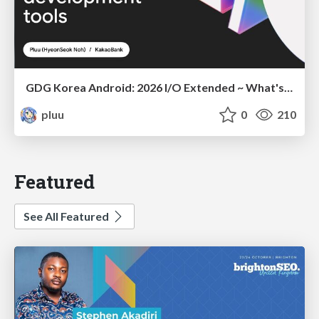
GDG Korea Android: 2026 I/O Extended ~ What's new in Android development tools
pluu
0
210
Featured
See All Featured