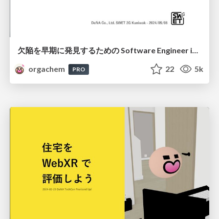
欠陥を早期に発見するための Software Engineer in Test とその重要性 / What is Software Engineer in Test and How they works
orgachem
22
5k
PRO