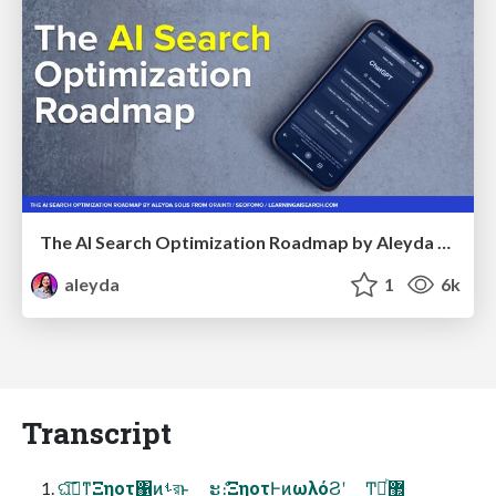
The AI Search Optimization Roadmap by Aleyda Solis
aleyda
1
6k
Transcript
ଘࡏ͠ͳ͍Ξηοτ΁ͷࢀরͱ ະެ։ΞηοτͰͷωλόϨʹ Ͳ͏ཱͪ޲͔͏͔