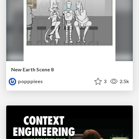
New Earth Scene 8
popppiees
3
2.5k