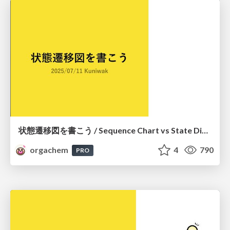
状態遷移図を書こう / Sequence Chart vs State Diagram
orgachem
4
790
PRO