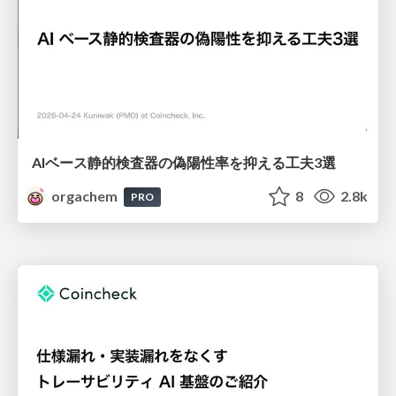
AIベース静的検査器の偽陽性率を抑える工夫3選
orgachem
8
2.8k
PRO