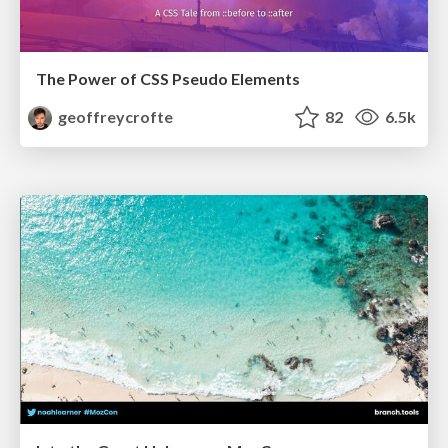
The Power of CSS Pseudo Elements
geoffreycrofte
82
6.5k