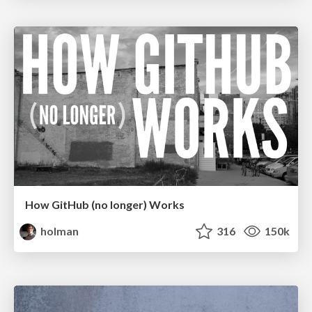
How GitHub (no longer) Works
holman
316
150k