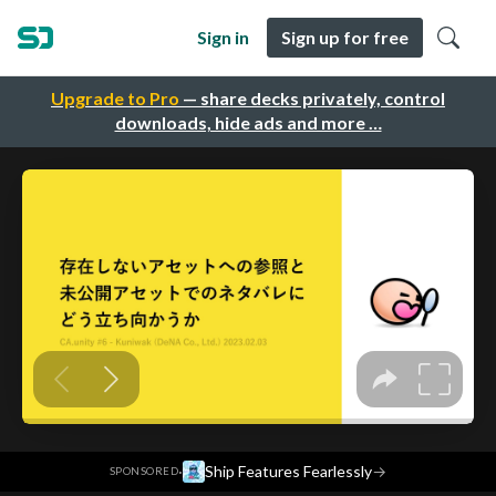
Sign in
Sign up for free
Upgrade to Pro
— share decks privately, control
downloads, hide ads and more …
·
Ship Features Fearlessly
→
SPONSORED