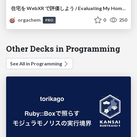
住宅を WebXR で評価しよう / Evaluating My Home by WebXR
orgachem
0
250
PRO
Other Decks in Programming
See All in Programming