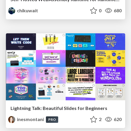
chikuwait
0
680
Lightning Talk: Beautiful Slides for Beginners
inesmontani
2
620
PRO