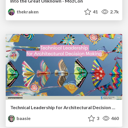
Into the Great Unknown - MozCon
thekraken
41
2.7k
Technical Leadership for Architectural Decision Making
baasie
3
460