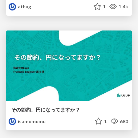
athug
1
1.4k
その節約、円になってますか？
isamumumu
1
680