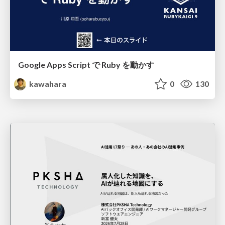
Google Apps Script で Ruby を動かす
kawahara
0
130