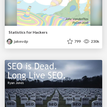
Statistics for Hackers
jakevdp
799
230k