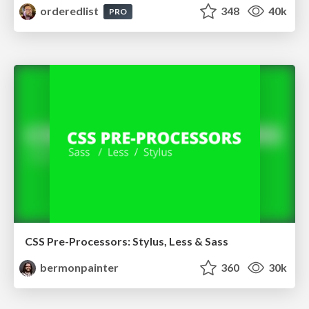
orderedlist
348
40k
PRO
CSS Pre-Processors: Stylus, Less & Sass
bermonpainter
360
30k