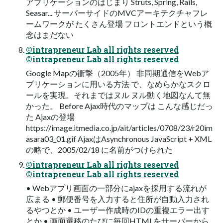
アプリケーションのはじまり Struts, Spring, Rails,
Seasar... サーバーサイドのMVCアーキテクチャフレ
ームワークが たくさん登場 フロントエンドという概
念はまだない
©intrapreneur Lab all rights reserved
©intrapreneur Lab all rights reserved
Google Mapの衝撃（2005年） 非同期通信をWebア
プリケーションに用いる方法 で、なめらかなスクロ
ールを実現。それまではヌル ヌル動く地図なんて無
かった。 Before Ajax時代のマップは こんな感じだっ
た Ajaxの登場
https://image.itmedia.co.jp/ait/articles/0708/23/r20im
asara03_01.gif AjaxはAsynchronous JavaScript + XML
の略で、2005/02/18 に名前がつけられた
©intrapreneur Lab all rights reserved
©intrapreneur Lab all rights reserved
• Webアプリ画面の一部分にajaxを採用する流れが
広まる • 郵便番号を入力すると住所が自動入力され
るやつとか • ユーザー作成時のIDの重複エラー出す
とか • 画面遷移のたびに毎回HTMLをサーバーから