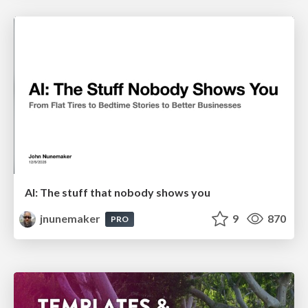
AI: The stuff that nobody shows you
jnunemaker
9
870
PRO