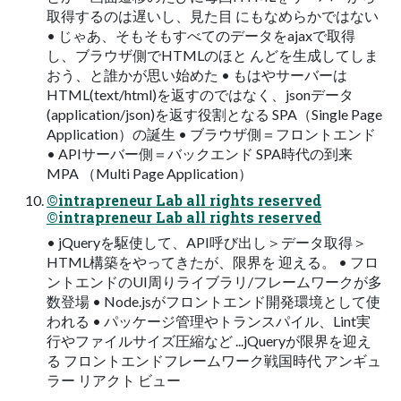
取得するのは遅いし、見た目 にもなめらかではない
• じゃあ、そもそもすべてのデータをajaxで取得
し、ブラウザ側でHTMLのほと んどを生成してしま
おう、と誰かが思い始めた • もはやサーバーは
HTML(text/html)を返すのではなく、jsonデータ
(application/json)を返す役割となる SPA（Single Page
Application）の誕生 • ブラウザ側＝フロントエンド
• APIサーバー側＝バックエンド SPA時代の到来
MPA （Multi Page Application）
©intrapreneur Lab all rights reserved
©intrapreneur Lab all rights reserved
• jQueryを駆使して、API呼び出し＞データ取得＞
HTML構築をやってきたが、限界を 迎える。 • フロ
ントエンドのUI周りライブラリ/フレームワークが多
数登場 • Node.jsがフロントエンド開発環境として使
われる • パッケージ管理やトランスパイル、Lint実
行やファイルサイズ圧縮など ...jQueryが限界を迎え
る フロントエンドフレームワーク戦国時代 アンギュ
ラー リアクト ビュー