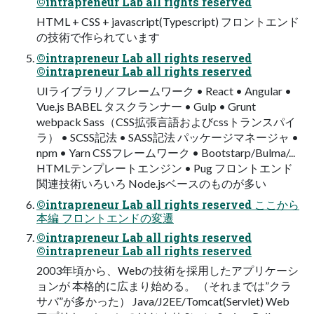
©intrapreneur Lab all rights reserved
HTML + CSS + javascript(Typescript) フロントエンド
の技術で作られています
©intrapreneur Lab all rights reserved
©intrapreneur Lab all rights reserved
UIライブラリ／フレームワーク • React • Angular •
Vue.js BABEL タスクランナー • Gulp • Grunt
webpack Sass（CSS拡張言語およびcssトランスパイ
ラ） • SCSS記法 • SASS記法 パッケージマネージャ •
npm • Yarn CSSフレームワーク • Bootstarp/Bulma/...
HTMLテンプレートエンジン • Pug フロントエンド
関連技術いろいろ Node.jsベースのものが多い
©intrapreneur Lab all rights reserved ここから
本編 フロントエンドの変遷
©intrapreneur Lab all rights reserved
©intrapreneur Lab all rights reserved
2003年頃から、Webの技術を採用したアプリケーシ
ョンが 本格的に広まり始める。 （それまでは”クラ
サバ”が多かった） Java/J2EE/Tomcat(Servlet) Web