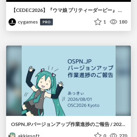
【CEDEC2026】『ウマ娘 プリティーダービー』 英語版のキャラクターの方言や口調をローカライズするための創造的アプローチ
cygames
1
180
PRO
OSPN.JPバージョンアップ作業進捗のご報告 / 20260801-osc26kyoto
akkiesoft
0
270