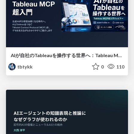
AIが自社のTableauを操作する世界へ：Tableau MCP超入門
tbtykk
0
110