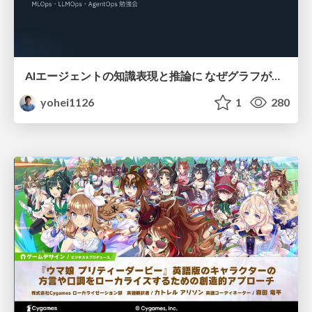
AIエージェントの知識表現と推論に なぜグラフが使われるのか - 記号的AIの復権とニューラルAIとの統合
yohei1126
1
280