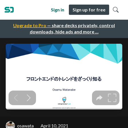
Sign in
Sign up for free
Upgrade to Pro
— share decks privately, control
downloads, hide ads and more …
osawata
April 10, 2021