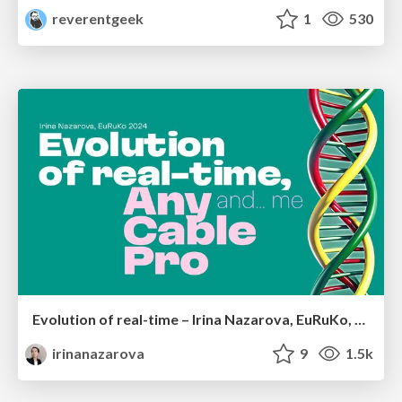
reverentgeek
1
530
Evolution of real-time – Irina Nazarova, EuRuKo, 2024
irinanazarova
9
1.5k