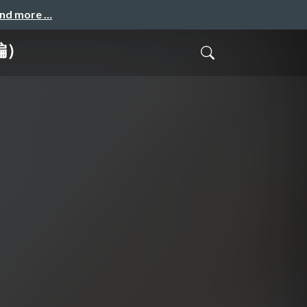
and more …
編）