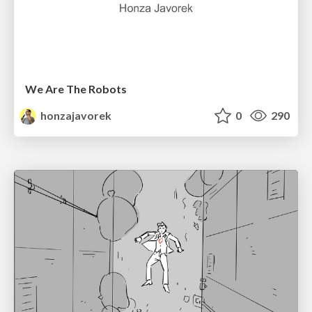
We Are The Robots
honzajavorek
0
290