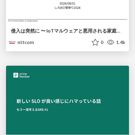
侵入は突然に 〜 IoTマルウェアと悪用される家庭の機器 ～ / When Intrusion Strikes: IoT Malware and the Abuse of Home Devices
nttcom
0
1.4k