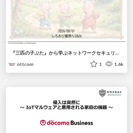
『三匹の子ぶた』から学ぶネットワークセキュリティの昔と今 / Network Security: Then and Now Through the Lens of The Three Little Pigs
nttcom
1
1.6k