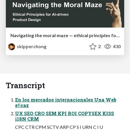
Navigating the moral maze — ethical principles for Al-driven product design
skipperchong
2
430
Transcript
En los mercados internacionales Una Web
eﬁcaz
UX SEO CRO SEM KPI ROI COPYSEX KISS
i18N CRM
CPC CTR CPM SCTV ARP CP S I URN C I U