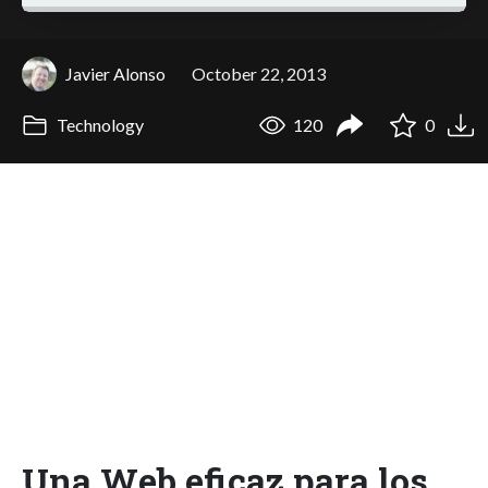
Javier Alonso
October 22, 2013
Technology
120
0
Una Web eficaz para los