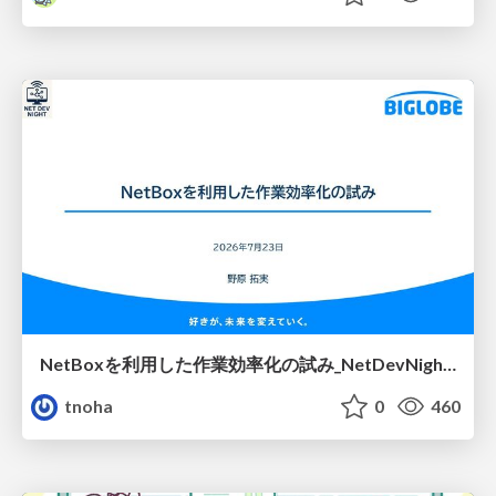
NetBoxを利用した作業効率化の試み_NetDevNight4
tnoha
0
460