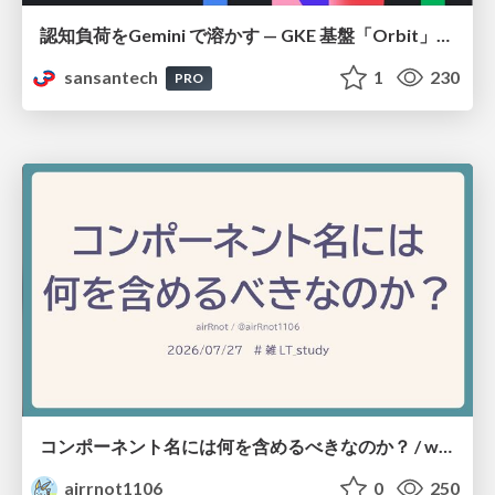
認知負荷をGemini で溶かす — GKE 基盤「Orbit」における AI エージェントの実践
sansantech
1
230
PRO
コンポーネント名には何を含めるべきなのか？ / what-should-be-included-in-component-names
airrnot1106
0
250