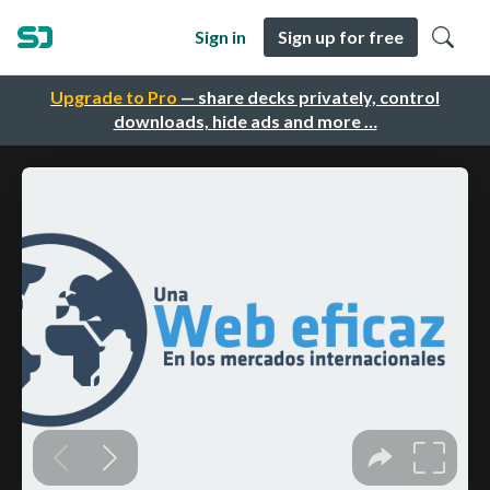
Sign in
Sign up for free
Upgrade to Pro
— share decks privately, control
downloads, hide ads and more …