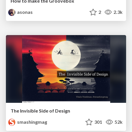
How to make the Groovebox
asonas
2
2.3k
The Invisible Side of Design
smashingmag
301
52k