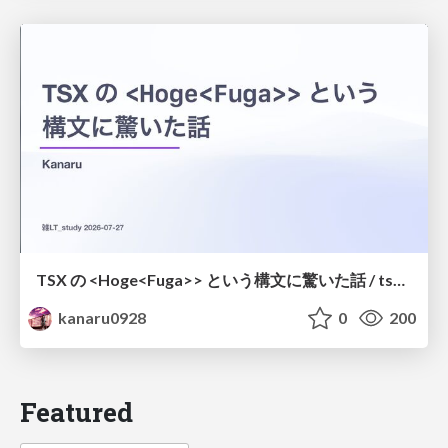
TSX の <Hoge<Fuga>> という構文に驚いた話 / tsx-type-argument-syntax
kanaru0928
0
200
Featured