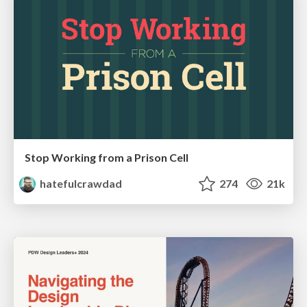
Stop Working from a Prison Cell
hatefulcrawdad
274
21k