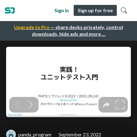
Sign in
Sign up for free
Upgrade to Pro
— share decks privately, control
downloads, hide ads and more …
panda_program
September 23, 2022