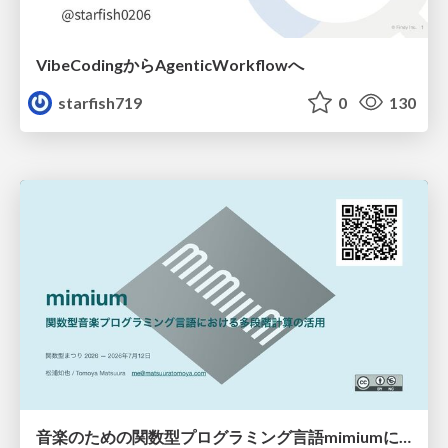
VibeCodingからAgenticWorkflowへ
starfish719
0
130
音楽のための関数型プログラミング言語mimiumにおける多段階計算の活用