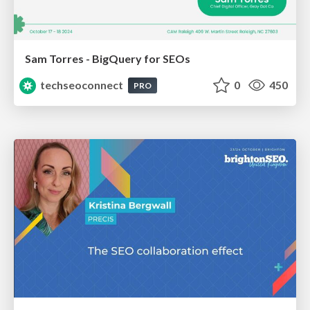
Sam Torres - BigQuery for SEOs
techseoconnect
0
450
PRO