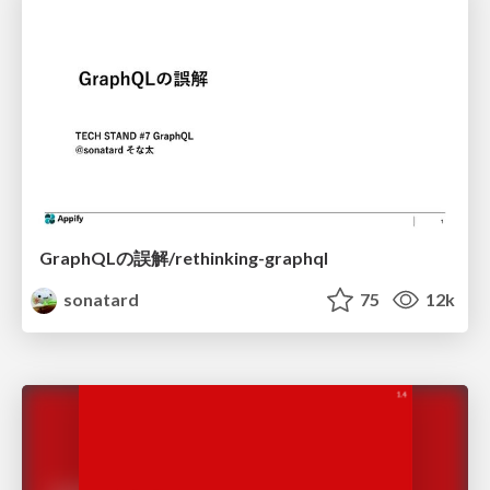
GraphQLの誤解/rethinking-graphql
sonatard
75
12k