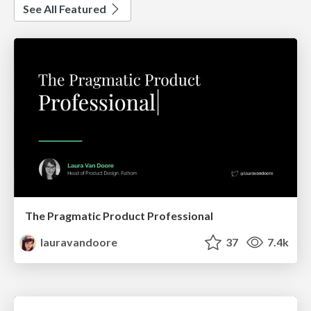
See All Featured
The Pragmatic Product Professional
lauravandoore
37
7.4k