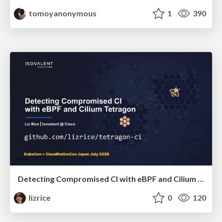
tomoyanonymous
1
390
Detecting Compromised CI with eBPF and Cilium Tetragon
lizrice
0
120