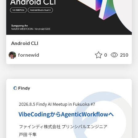
Android CLI
fornewid
0
210