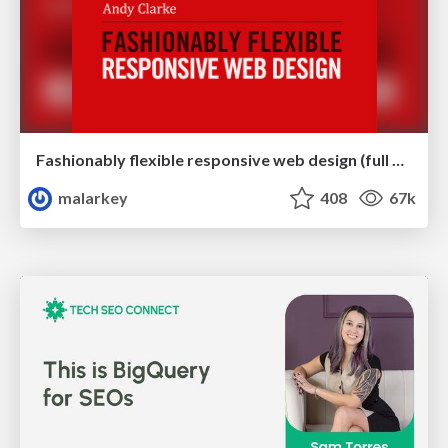
Fashionably flexible responsive web design (full day workshop)
malarkey
408
67k