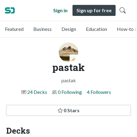
Sign in
Sign up for free
Featured
Business
Design
Education
How-to &
pastak
pastak
24 Decks
0 Following
4 Followers
0 Stars
Decks