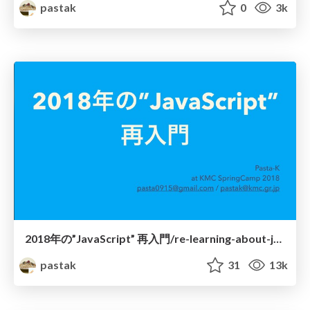
pastak
0
3k
2018年の”JavaScript” 再入門/re-learning-about-js-in-2018
pastak
31
13k