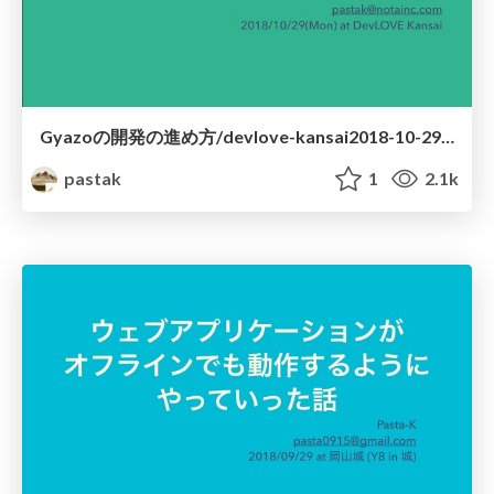
Gyazoの開発の進め方/devlove-kansai2018-10-29 #DevKan
pastak
1
2.1k