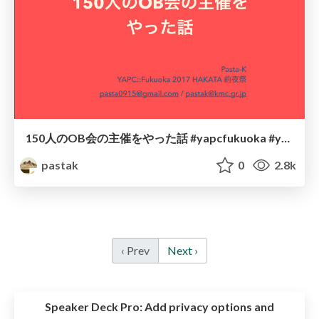
150人のOB会の主催をやった話 #yapcfukuoka #yapcjapan
pastak
0
2.8k
‹ Prev
Next ›
Speaker Deck Pro:
Add privacy options and