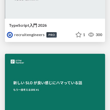
TypeScript入門 2026
recruitengineers
1
300
PRO