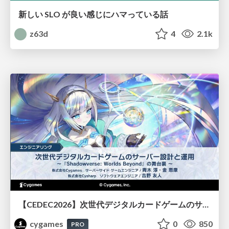
新しい SLO が良い感じにハマっている話
z63d
4
2.1k
【CEDEC2026】次世代デジタルカードゲームのサーバー設計と運用 〜『Shadowverse: Worlds Beyond』の舞台裏～
cygames
0
850
PRO