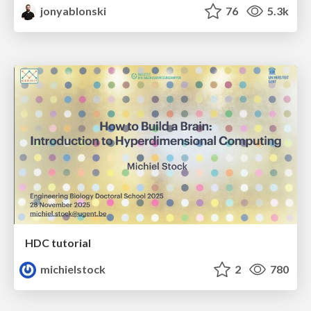
jonyablonski
76
5.3k
HDC tutorial
michielstock
2
780