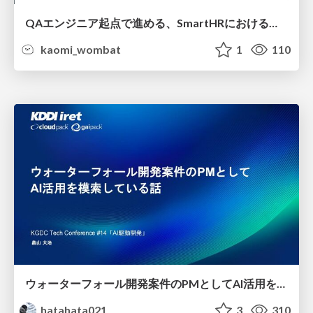
QAエンジニア起点で進める、SmartHRにおける信頼性向上について
kaomi_wombat
1
110
ウォーターフォール開発案件のPMとしてAI活用を模索している話
hatahata021
3
310