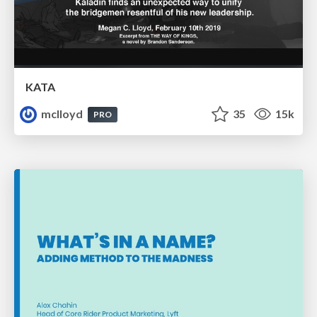
KATA
mclloyd
35
15k
PRO