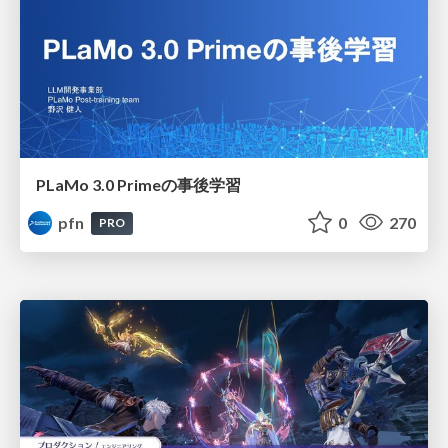
PLaMo 3.0 Primeの事後学習
pfn
0
270
PRO