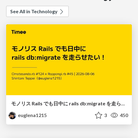
See All in Technology
モノリス Rails でも日中に rails db:migrate を走らせたい！ / Daytime rails db:migrate on Monolithic Rails!
euglena1215
3
450