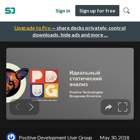
Sign in
Sign up for free
Upgrade to Pro
— share decks privately, control
downloads, hide ads and more …
Positive Development User Group
May 30, 2018