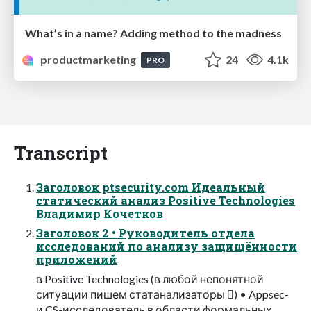
What’s in a name? Adding method to the madness
productmarketing
24
4.1k
PRO
Transcript
Заголовок ptsecurity.com Идеальный
статический анализ Positive Technologies
Владимир Кочетков
Заголовок 2 • Руководитель отдела
исследований по анализу защищённости
приложений
в Positive Technologies (в любой непонятной
ситуации пишем статанализаторы ) • Appsec-
и CS-исследователь в области формальных