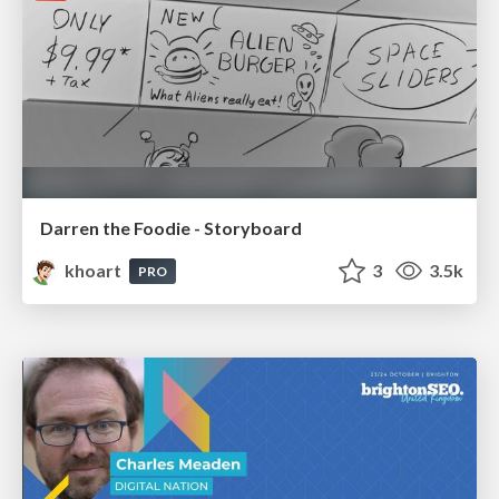
Darren the Foodie - Storyboard
khoart
3
3.5k
PRO