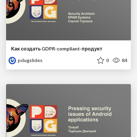
Как создать GDPR-compliant-продукт
pdugslides
0
84