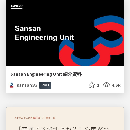
Sansan Engineering Unit 紹介資料
sansan33
1
4.9k
PRO