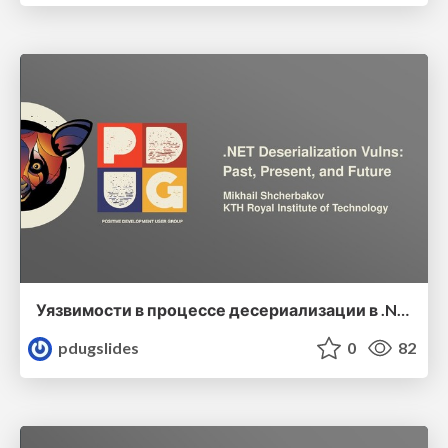
Уязвимости в процессе десериализации в .NET: прошлое, настоящее и будущее
pdugslides
0
82