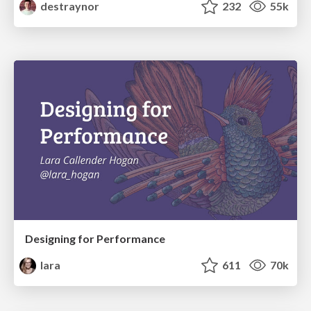
destraynor
232
55k
Designing for Performance
lara
611
70k