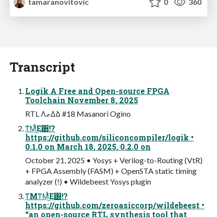
tamaranovitovic
0
360
Transcript
Logik A Free and Open-source FPGA
Toolchain November 8, 2025
RTL ΛޠΔձ #18 Masanori Ogino
ͳΜͩ͜Ε͸!?
https://github.com/siliconcompiler/logik •
0.1.0 on March 18, 2025, 0.2.0 on
October 21, 2025 • Yosys + Verilog-to-Routing (VtR)
+ FPGA Assembly (FASM) + OpenSTA static timing
analyzer (!) • Wildebeest Yosys plugin
ͳΜͳΜͩ͜Ε͸!?
https://github.com/zeroasiccorp/wildebeest •
“an open-source RTL synthesis tool that