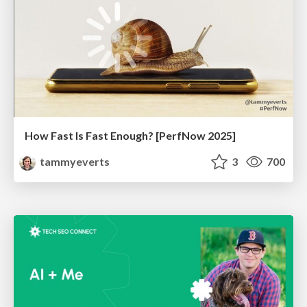
How Fast Is Fast Enough? [PerfNow 2025]
tammyeverts
3
700