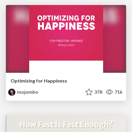
Optimizing for Happiness
mojombo
378
71k