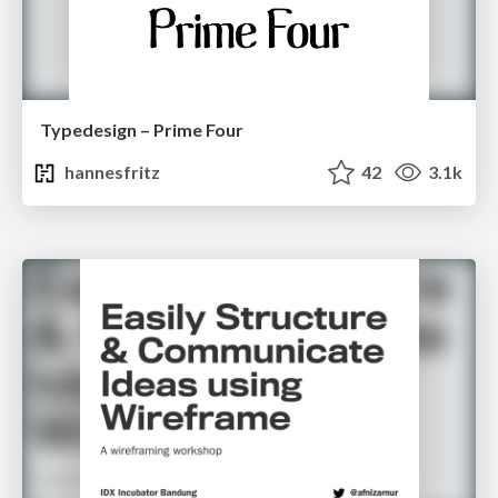
Typedesign – Prime Four
hannesfritz
42
3.1k