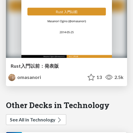
Rust入門以前：発表版
omasanori
13
2.5k
Other Decks in Technology
See All in Technology