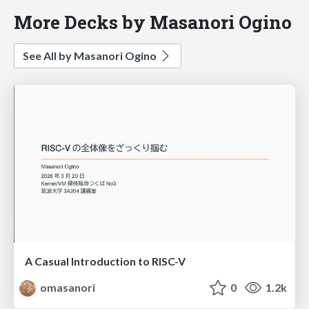
More Decks by Masanori Ogino
See All by Masanori Ogino
A Casual Introduction to RISC-V
omasanori
0
1.2k