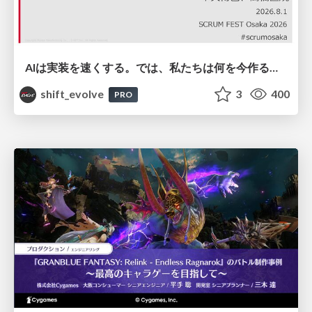
AIは実装を速くする。では、私たちは何を今作るべきか？－立場を越えてリリースに向き合ったチーム開発の実践 / 20260801 Hiromi Nakaya and Naoki Takahashi
shift_evolve
3
400
PRO