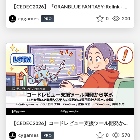
【CEDEC2026】『GRANBLUE FANTASY: Relink - Endless Ragnarok』のバトル制作事例 ～最高のキャラゲーを目指して～
cygames
0
200
PRO
【CEDEC2026】コードレビュー支援ツール開発から学ぶ：LLMを用いた業務システムの実践的な運用設計と誤出力対策
cygames
0
570
PRO