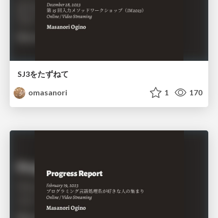
SJ3をたずねて
omasanori
1
170