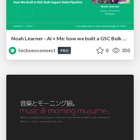
Noah Learner - AI + Me: how we built a GSC Bulk Export data pipeline
techseoconnect
0
350
PRO