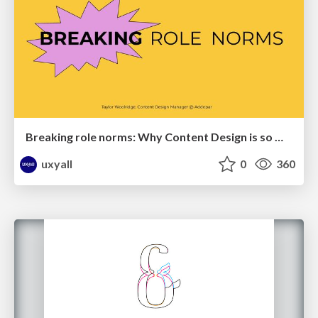
Breaking role norms: Why Content Design is so much more than writing copy - Taylor Woolridge
uxyall
0
360