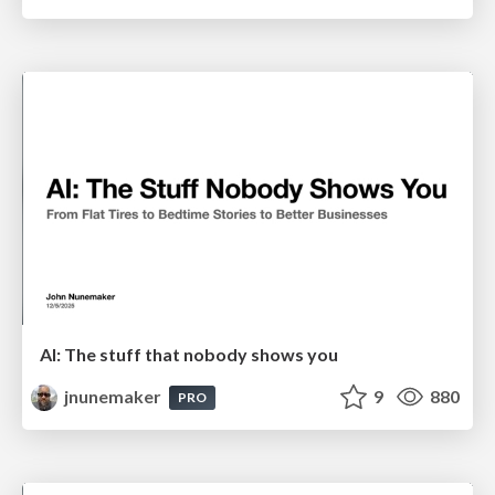
AI: The stuff that nobody shows you
jnunemaker
9
880
PRO