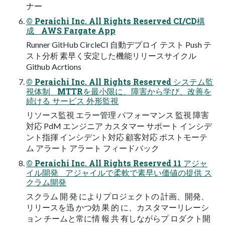
ナー
© Peraichi Inc. All Rights Reserved CI/CD構
成 AWS Fargate App
Runner GitHub CircleCI 自動デプロイ テスト Push テ
スト分析 素早く安定した機能リリースサイクル
Github Acrtions
© Peraichi Inc. All Rights Reserved システム監
視体制 MTTRを最小限に、障害から学び、改善を
続ける サービス 外形監視
リソース監視 エラー管理 パフォーマンス 監視 障害
対応 PdM エンジニア カスタマー サポート インシデ
ント指揮 インシデント対応 顧客対応 ポストモーテ
ム アラート アラート フィードバック
© Peraichi Inc. All Rights Reserved 11 アジャ
イル開発 アジャイルで柔軟で素早い価値の提供 ス
クラム開発
スクラム 開 発 によりプロジェクトの 計画、開発、
リリースを迅 かつ効 果 的 に、カスタマーリレーシ
ョン チームと常に情 報 共 有しながらプ ロダクト開