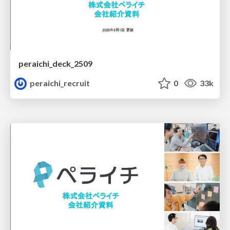
peraichi_deck_2509
peraichi_recruit
0
33k