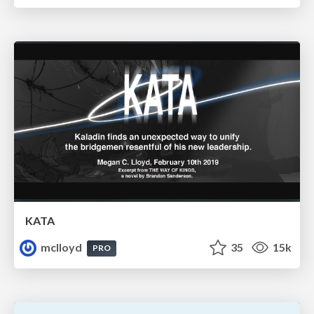
KATA
mclloyd
35
15k
PRO