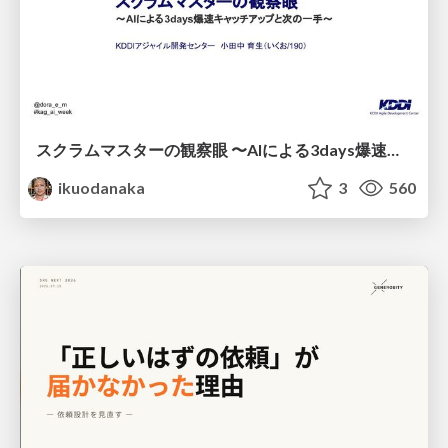
スクラムマスターの観察眼 〜AIによる3days爆速キャッチアップと次の一手〜/The Scrum Master's Insight: Lightning-Fast 3-Day Catch-Up with AI and the Next Move
ikuodanaka
3
560