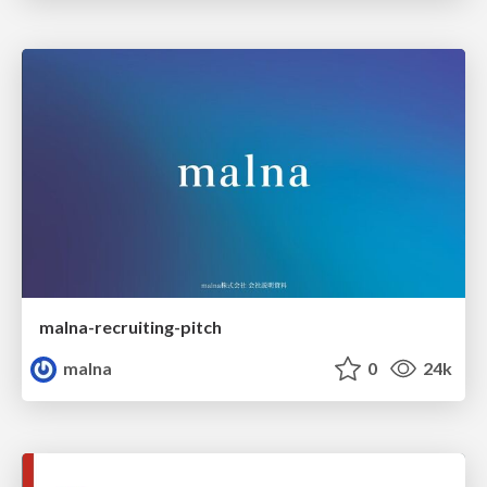
malna-recruiting-pitch
malna
0
24k