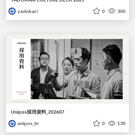
yadokari
0
300
Unipos採用資料_202607
unipos_hr
0
130