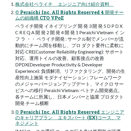
株式会社ペライチ エンジニア向け紹介資料
© Peraichi Inc. All Rights Reserved 4 開発チー
ムの組織構 CTO VPoE
ペライチ開発 イネイブリング 開 発 3 開 発 5 D P D X
C R E Q A 開 発 2 開 発 4 開 発 1 Peraichi Vietnam イ ン
フ ラ ・・ ペライチ開発 : サークル制でメンバーが流
動的にチーム間を移動し、プロ ダクト要件に柔軟に
対応 CRE(Customer Reliability Engineering): サポート
対応、運用トイルの改善、顧客接点の改善
DPDX(Developer Productivity & Developer
Experience): 負債解消、リファクタリング、開発の生
産性向上施策 モダナイゼーション : フレームワーク
のメジャーバージョンアップデート、マイクロ サー
ビスへの移行 Peraichi Vietnam: ベトナム開発拠点。
各チームに所属し、日本メンバーと協業 プロダクト
開発 チーム横断
© Peraichi Inc. All Rights Reserved エンジニア
のキャリアプラン エキスパート (EX)コース、マ
ネジメント