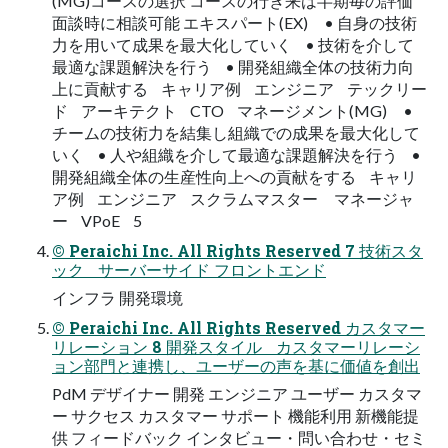
(MG)コースの選択 コースの行き来は半期毎の評価
面談時に相談可能 エキスパート(EX) • 自身の技術
力を用いて成果を最大化していく • 技術を介して
最適な課題解決を行う • 開発組織全体の技術力向
上に貢献する キャリア例 エンジニア テックリー
ド アーキテクト CTO マネージメント(MG) •
チームの技術力を結集し組織での成果を最大化して
いく • 人や組織を介して最適な課題解決を行う •
開発組織全体の生産性向上への貢献をする キャリ
ア例 エンジニア スクラムマスター マネージャ
ー VPoE 5
© Peraichi Inc. All Rights Reserved 7 技術スタ
ック サーバーサイド フロントエンド
インフラ 開発環境
© Peraichi Inc. All Rights Reserved カスタマー
リレーション 8 開発スタイル カスタマーリレーシ
ョン部門と連携し、ユーザーの声を基に価値を創出
PdM デザイナー 開発 エンジニア ユーザー カスタマ
ー サクセス カスタマー サポート 機能利用 新機能提
供 フィードバック インタビュー・問い合わせ・セミ