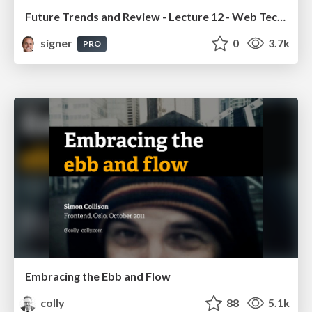
Future Trends and Review - Lecture 12 - Web Technologies (1019888BNR)
signer
0
3.7k
PRO
Embracing the Ebb and Flow
colly
88
5.1k