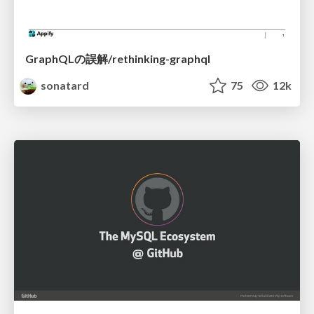
GraphQLの誤解/rethinking-graphql
sonatard
75
12k