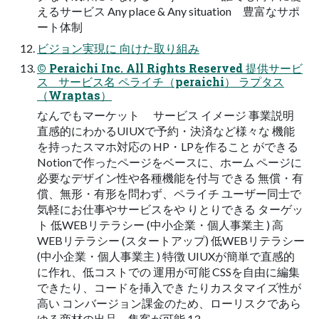
えるサービス Any place & Any situation 豊富なサポ
ート体制
ビジョン実現に 向けた取り組み
© Peraichi Inc. All Rights Reserved 提供サービ
ス サービス名 ペライチ（peraichi） ラプタス
（Wraptas）
なんでもマーケット サービス イメージ 事業説明
直感的にわかるUIUXで予約・決済など様々な 機能
を持ったスマホ対応の HP・LPを作ること ができる
Notionで作ったページをベースに、ホーム ページに
必要なデザイン性や各種機能を付与 できる 無償・有
償、無形・有形を問わず、ペライチ ユーザー同士で
気軽にお仕事やサービスをや りとりできる ターゲッ
ト 低WEBリテラシー (中小企業・個人事業主 ) 高
WEBリテラシー (スタートアップ) 低WEBリテラシー
(中小企業・個人事業主 ) 特徴 UIUXが簡単で直感的
に作れ、低コストでの 運用が可能 CSSを自由に編集
できたり、コードを挿入でき たりカスタマイズ性が
高い コンバージョン課金のため、ローリスクであら
ゆる商材の出品、集客が可能 13