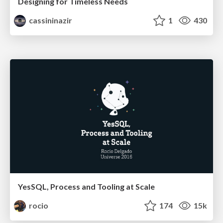
Designing for Timeless Needs
cassininazir
1
430
YesSQL, Process and Tooling at Scale
rocio
174
15k