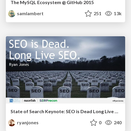
The MySQL Ecosystem @ GitHub 2015
samlambert
251
13k
State of Search Keynote: SEO is Dead Long Live SEO
ryanjones
0
240