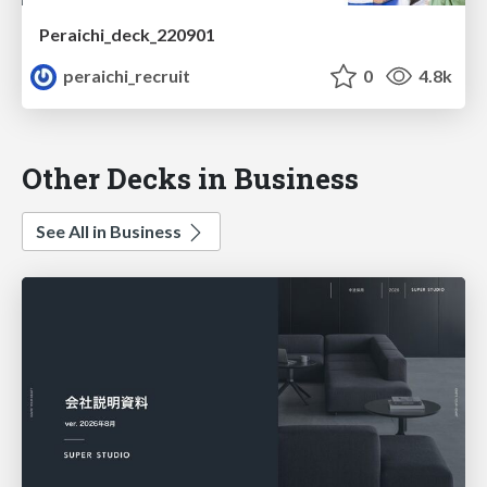
Peraichi_deck_220901
peraichi_recruit
0
4.8k
Other Decks in Business
See All in Business