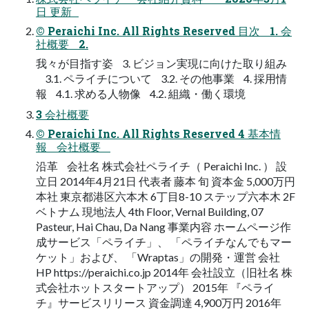
日 更新
© Peraichi Inc. All Rights Reserved 目次 1. 会
社概要 2.
我々が目指す姿 3. ビジョン実現に向けた取り組み
3.1. ペライチについて 3.2. その他事業 4. 採用情
報 4.1. 求める人物像 4.2. 組織・働く環境
3 会社概要
© Peraichi Inc. All Rights Reserved 4 基本情
報 会社概要
沿革 会社名 株式会社ペライチ（ Peraichi Inc. ） 設
立日 2014年4月21日 代表者 藤本 旬 資本金 5,000万円
本社 東京都港区六本木 6丁目8-10 ステップ六本木 2F
ベトナム 現地法人 4th Floor, Vernal Building, 07
Pasteur, Hai Chau, Da Nang 事業内容 ホームページ作
成サービス「ペライチ」、 「ペライチなんでもマー
ケット」および、 「Wraptas」の開発・運営 会社
HP https://peraichi.co.jp 2014年 会社設立（旧社名 株
式会社ホットスタートアップ） 2015年 『ペライ
チ』サービスリリース 資金調達 4,900万円 2016年