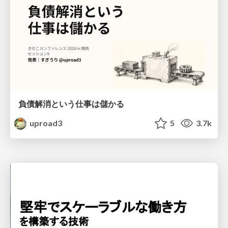
負債解消という仕事は儲かる
uproad3
5
3.7k