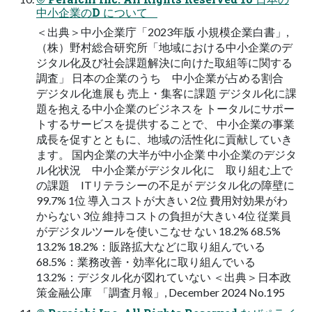
中小企業のD について
＜出典＞中小企業庁「2023年版 小規模企業白書」,
（株）野村総合研究所「地域における中小企業のデ
ジタル化及び社会課題解決に向けた取組等に関する
調査」 日本の企業のうち 中小企業が占める割合
デジタル化進展も 売上・集客に課題 デジタル化に課
題を抱える中小企業のビジネスを トータルにサポー
トするサービスを提供することで、 中小企業の事業
成長を促すとともに、地域の活性化に貢献していき
ます。 国内企業の大半が中小企業 中小企業のデジタ
ル化状況 中小企業がデジタル化に 取り組む上で
の課題 ITリテラシーの不足が デジタル化の障壁に
99.7% 1位 導入コストが大きい 2位 費用対効果がわ
からない 3位 維持コストの負担が大きい 4位 従業員
がデジタルツールを使いこなせ ない 18.2% 68.5%
13.2% 18.2%：販路拡大などに取り組んでいる
68.5%：業務改善・効率化に取り組んでいる
13.2%：デジタル化が図れていない ＜出典＞日本政
策金融公庫 「調査月報」, December 2024 No.195