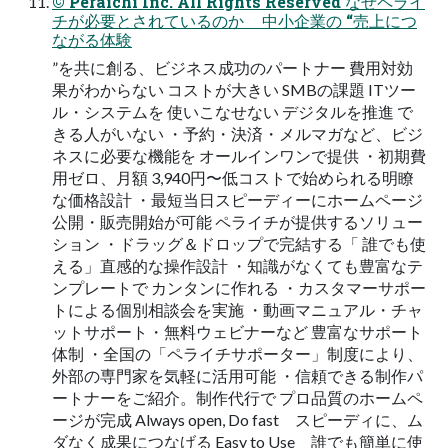
© Peraichi Inc. All Rights Reserved なぜペライ
チが必要とされているのか 中小企業の “売上につ
ながる体験
”を共に創る、ビジネス成功のパートナー 費用対効
果がわからない コストが大きい SMBの課題 ITツー
ル・システムを 使いこなせない デジタルを推進 で
きる人がいない ・予約・決済・メルマガなど、ビジ
ネスに必要な機能を オールインワンで提供 ・初期費
用ゼロ、月額 3,940円〜低コストで始められる明瞭
な価格設計 ・最短当日スピーディーにホームページ
公開・販売開始が可能 ペライチが提供するソリュー
ション ・ドラッグ＆ドロップで完結する「 誰でも使
える」直感的な操作設計 ・知識がなくても豊富なテ
ンプレートで カンタンに作れる ・カスタマーサポー
トによる個別相談会を実施 ・動画マニュアル・チャ
ットサポート・無料ウェビナーなど 豊富なサポート
体制 ・全国の「ペライチサポーター」制度により、
外部の専門家を気軽に活用可能 ・信頼できる制作パ
ートナーをご紹介。制作代行で プロ品質のホームペ
ージが完成 Always open, Do fast スピーディに、ム
ダなく成果につなげる Easy to Use 誰でも簡単に使