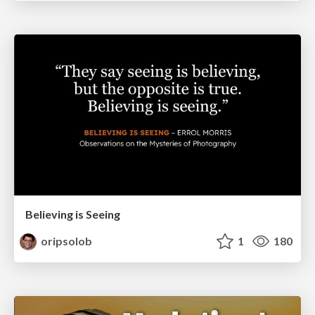
Believing is Seeing
oripsolob
1
180