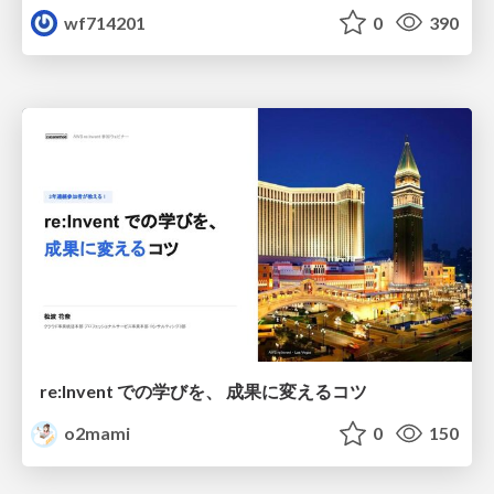
wf714201
0
390
re:Invent での学びを、 成果に変えるコツ
o2mami
0
150