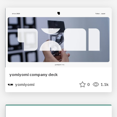
yomiyomi company deck
yomiyomi
0
1.1k