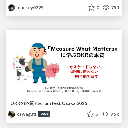
mackey0225
0
750
OKRの本質 / Scrum Fest Osaka 2026
kawaguti
5
3.5k
PRO