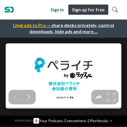
Sign in
Sign up for free
Upgrade to Pro
— share decks privately, control
downloads, hide ads and more …
·
Your Podcast. Everywhere. Effortlessly.
→
SPONSORED