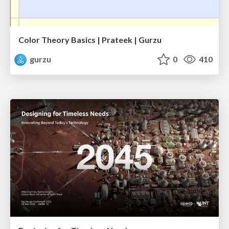
Color Theory Basics | Prateek | Gurzu
gurzu
0
410