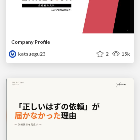
Company Profile
katsuegu23
2
15k