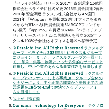
『ペライチ決済』リリース 2017年 資金調達 1.5億円
株式会社ペライチに社名変更 2018年 資金調達 2億円
2020年 資金調達 ラクスル株式会社から 4.9億円
2021年 『Wraptas』を買収 2023年 オフィスを渋谷
区から台東区へ移転 資金調達 SMBCCPファンドか
ら5億円 『applimo』を買収 2024年 『ペライチアプ
リ』リリース ベトナムに現地法人を設立 2025年 ラ
クスル100%子会社化 オフィスを港区へ移転予定
© Peraichi Inc. All Rights Reserved ラクスルグ
ループ ペライチは2025年4月にラクスルグループ
にジョインしました。ラクスルグループの一員とし
て、 印刷・集客・物流といった多角的なサービスと
連携し、中小企業のあらゆる事業課題を解決します
© Peraichi Inc. All Rights Reserved ラクスルグ
ループとのシナジーによる事業加 グループ全体の
シナジーにより、中小企業の開業から発展までの 経
営課題をEnd-to-Endで解決できるプラットフォー
ムを目指します
我々が目指す姿
Our ision echnology for Everyone テクノロ