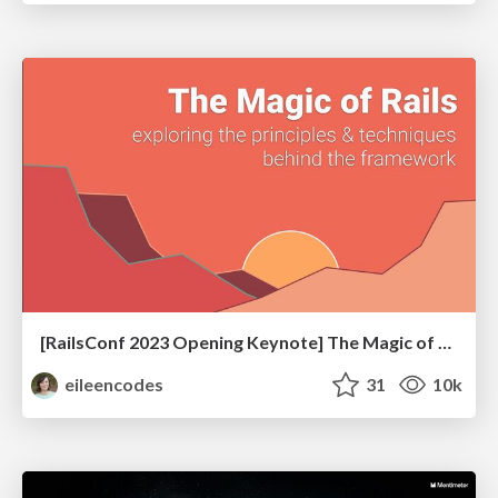
[RailsConf 2023 Opening Keynote] The Magic of Rails
eileencodes
31
10k