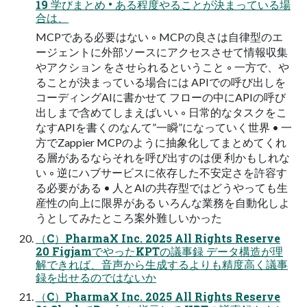
19 学びまとめ • ある程度やることが決まっている場
合は、
MCPである必要はない ◦ MCPの良さは自律型のエ
ージェントに外部ソースにアクセスさせて情報収集
やアクション をさせられるということ ◦ 一方で、や
ることが決まっている場合には APIでの呼び出しを
コーディングAIに書かせて フローの中にAPIの呼び
出しまで含めてしまえばいい ◦ 日常的なタスクをこ
なすAPIを書くのなんて”一瞬”になっていく世界 • 一
方でZappier MCPのように抽象化してまとめてくれ
る層があるならそれを呼び出すのは便 利かもしれな
い ◦ 逆にハブサービスに依存した不安定さを許容す
る必要がある • 人とAIの共存型ではどうやっても生
産性の向上に限界がある いろんな業務を自動化しよ
うとしてみたところ案外難しいかった
（C）PharmaX Inc. 2025 All Rights Reserve
20 FigjamでやったKPTの議事録 データ構造が理
解できれば、音声から生成するよりも精度高く議事
録を出せるのではないか
（C）PharmaX Inc. 2025 All Rights Reserve