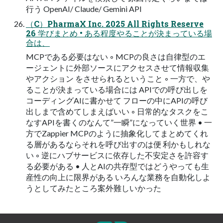
行う OpenAI/ Claude/ Gemini API
（C）PharmaX Inc. 2025 All Rights Reserve
26 学びまとめ • ある程度やることが決まっている場
合は、
MCPである必要はない ◦ MCPの良さは自律型のエ
ージェントに外部ソースにアクセスさせて情報収集
やアクション をさせられるということ ◦ 一方で、や
ることが決まっている場合には APIでの呼び出しを
コーディングAIに書かせて フローの中にAPIの呼び
出しまで含めてしまえばいい ◦ 日常的なタスクをこ
なすAPIを書くのなんて”一瞬”になっていく世界 • 一
方でZappier MCPのように抽象化してまとめてくれ
る層があるならそれを呼び出すのは便 利かもしれな
い ◦ 逆にハブサービスに依存した不安定さを許容す
る必要がある • 人とAIの共存型ではどうやっても生
産性の向上に限界がある いろんな業務を自動化しよ
うとしてみたところ案外難しいかった