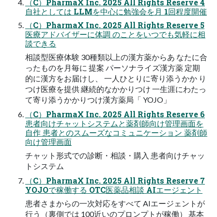
（C）PharmaX Inc. 2025 All Rights Reserve 4
自社としては LLMを中心に勉強会を月 1回程度開催
（C）PharmaX Inc. 2025 All Rights Reserve 5
医療アドバイザーに体調 のことをいつでも気軽に相
談できる
相談型医療体験 30種類以上の漢方薬からあ なたに合
ったものを月毎に 提案 パーソナライズ漢方薬 定期
的に漢方をお届けし、 一人ひとりに寄り添うかか り
つけ医療を提供 継続的なかかりつけ 一生涯にわたっ
て寄り添うかかりつけ漢方薬局「 YOJO」
（C）PharmaX Inc. 2025 All Rights Reserve 6
患者向けチャットシステムと薬剤師向け管理画面を
自作 患者とのスムーズなコミュニケーション 薬剤師
向け管理画面
チャット形式での診断・相談・購入 患者向けチャッ
トシステム
（C）PharmaX Inc. 2025 All Rights Reserve 7
YOJOで稼働する OTC医薬品相談 AIエージェント
患者さまからの一次対応をすべて AIエージェントが
行う（裏側では 100近いのプロンプトが稼働） 基本