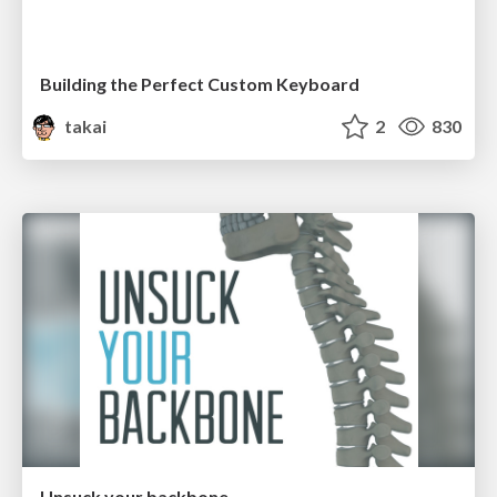
Building the Perfect Custom Keyboard
takai
2
830
Unsuck your backbone