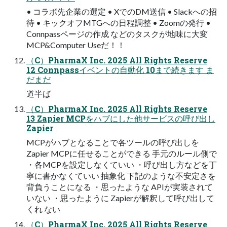
• コラボ先企業の選定 • XでのDM送信 • Slackへの招
待 • キックオフMTGへの日程調整 • Zoomの発行 •
Connpassページの作成 などのタスクが地味に大変
MCP&Computer Useだ！！
（C）PharmaX Inc. 2025 All Rights Reserve
12 Connpassイベントの自動化 10まで続きます ま
だまだ
道半ば
（C）PharmaX Inc. 2025 All Rights Reserve
13 Zapier MCPをハブにした他サービスの呼び出し
Zapier
MCPがハブとなることで各ツールの呼び出しを
Zapier MCPに任せることができる 手元のルール側で
・各MCPを設定しなくていい ・呼び出し方などを丁
寧に書かなくていい 抽象化 下記のような不安定さを
背負うことになる ・思ったような APIが実装されて
いない ・思ったように Zapierが解釈して呼び出して
くれ ない
（C）PharmaX Inc. 2025 All Rights Reserve