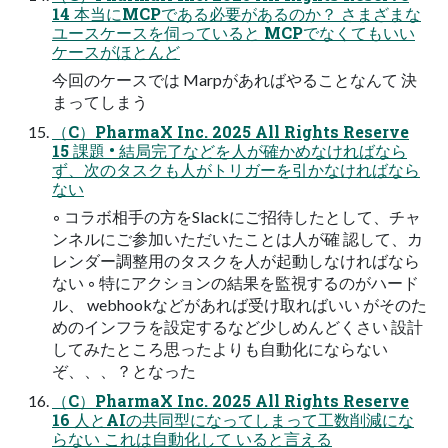
14 本当にMCPである必要があるのか？ さまざまな
ユースケースを伺っていると MCPでなくてもいい
ケースがほとんど
今回のケースでは Marpがあればやることなんて 決
まってしまう
（C）PharmaX Inc. 2025 All Rights Reserve
15 課題 • 結局完了などを人が確かめなければなら
ず、次のタスクも人がトリガーを引かなければなら
ない
◦ コラボ相手の方をSlackにご招待したとして、チャ
ンネルにご参加いただいたことは人が確 認して、カ
レンダー調整用のタスクを人が起動しなければなら
ない ◦ 特にアクションの結果を監視するのがハード
ル、 webhookなどがあれば受け取ればいい がそのた
めのインフラを設定するなど少しめんどくさい 設計
してみたところ思ったよりも自動化にならない
ぞ、、、？となった
（C）PharmaX Inc. 2025 All Rights Reserve
16 人とAIの共同型になってしまって工数削減にな
らない これは自動化して いると言える