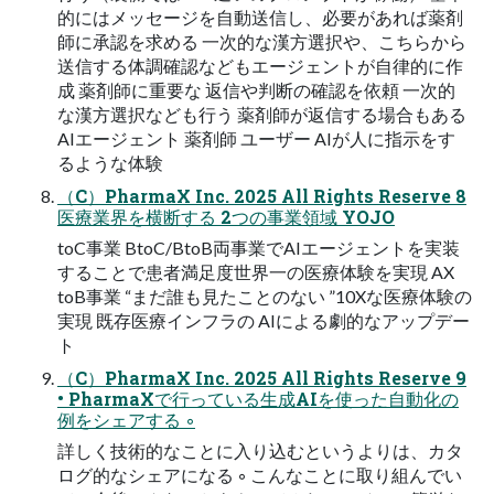
的にはメッセージを自動送信し、必要があれば薬剤
師に承認を求める 一次的な漢方選択や、こちらから
送信する体調確認などもエージェントが自律的に作
成 薬剤師に重要な 返信や判断の確認を依頼 一次的
な漢方選択なども行う 薬剤師が返信する場合もある
AIエージェント 薬剤師 ユーザー AIが人に指示をす
るような体験
（C）PharmaX Inc. 2025 All Rights Reserve 8
医療業界を横断する 2つの事業領域 YOJO
toC事業 BtoC/BtoB両事業でAIエージェントを実装
することで患者満足度世界一の医療体験を実現 AX
toB事業 “まだ誰も見たことのない ”10Xな医療体験の
実現 既存医療インフラの AIによる劇的なアップデー
ト
（C）PharmaX Inc. 2025 All Rights Reserve 9
• PharmaXで行っている生成AIを使った自動化の
例をシェアする ◦
詳しく技術的なことに入り込むというよりは、カタ
ログ的なシェアになる ◦ こんなことに取り組んでい