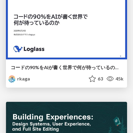
コードの90%をAIが書く世界で何が待っているのか / What awaits us in a world where 90% of the code is written by AI
rkaga
63
45k