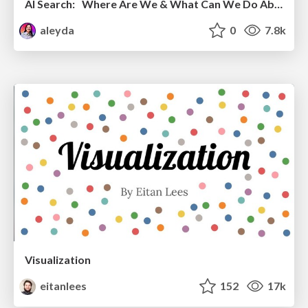
AI Search: Where Are We & What Can We Do About It?
aleyda
0
7.8k
Visualization
eitanlees
152
17k