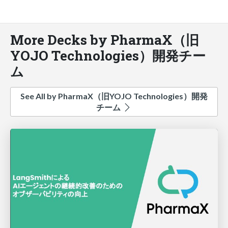
More Decks by PharmaX（旧
YOJO Technologies）開発チー
ム
See All by PharmaX（旧YOJO Technologies）開発
チーム