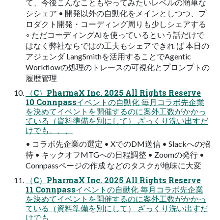
て、今後こんなこともやってみたいレベルの簡単な
シシェア • 開発以外の自動化をメインとしつつ、プ
ロダクト開発・コーディング周りも少しシェアする
◦ ただコーディングAIを使っているという話だけで
はなく弊社ならではの工夫もシェアできれ ば 本日の
アジェンダ LangSmithを活用することでAgentic
Workflowの処理のトレースの可視化とプロンプトの
履歴管理
（C）PharmaX Inc. 2025 All Rights Reserve
10 Connpassイベントの自動化 毎月コラボ先企業
を決めてイベントを開催するのに案外工数がかかっ
ている（資料準備を別にして） ざっくり洗い出すだ
けでも、、、
• コラボ先企業の選定 • XでのDM送信 • Slackへの招
待 • キックオフMTGへの日程調整 • Zoomの発行 •
Connpassページの作成 などのタスクが地味に大変
（C）PharmaX Inc. 2025 All Rights Reserve
11 Connpassイベントの自動化 毎月コラボ先企業
を決めてイベントを開催するのに案外工数がかかっ
ている（資料準備を別にして） ざっくり洗い出すだ
けでも、、、