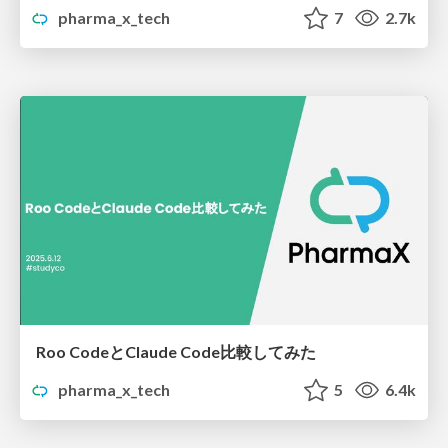
pharma_x_tech
7
2.7k
Roo CodeとClaude Code比較してみた
pharma_x_tech
5
6.4k