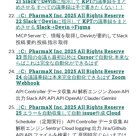
21 SlackでDevinに指示して KPTの議事録をまと
めさせる すべての議事録は手で書きたくない！！
（C）PharmaX Inc. 2025 All Rights Reserve
22 SlackでDevinに指示して KPTの議事録をまと
めさせる Slack→Devin→Figma
MCP Serverで、情報を取得しDevinが要約してSlack
投稿 要約 投稿 指示 取得
（C）PharmaX Inc. 2025 All Rights Reserve
23 普段の会議も最初以外は Cursorで自動化 本来な
らばこれは完全な自動化ができるはず
（C）PharmaX Inc. 2025 All Rights Reserve
24 会議議事録は本来完全自動化できるはず Zoom
Webhook
API Controller データ収集 AI 解析エンジン Zoom API
出力 Slack API API API OpenAI/ Claude/ Gemini
（C）PharmaX Inc. 2025 All Rights Reserve
25 エラーを自動収集して自動 issue作成 Cloud
Scheduler （定期実行） API Controller データ収集 AI
解析エンジン Sentry/ Cloud logging 出力 Jira/Github
API API ファイルを検索して 原因特定ぐらいまでは