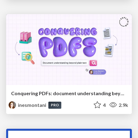
Conquering PDFs: document understanding beyond plain text
inesmontani
4
2.9k
PRO