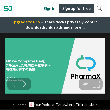
Sign in
Sign up for free
Upgrade to Pro
— share decks privately, control
downloads, hide ads and more …
·
Your Podcast. Everywhere. Effortlessly.
→
SPONSORED