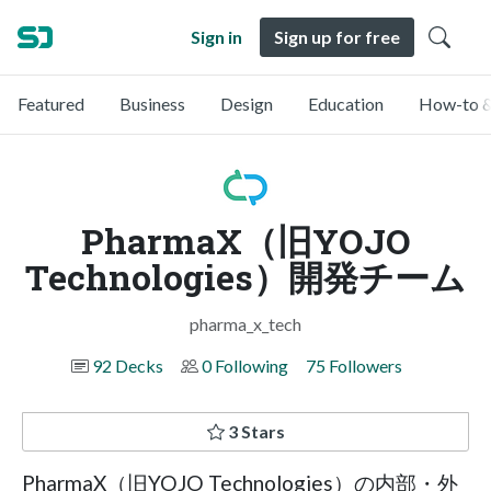
Sign in
Sign up for free
Featured
Business
Design
Education
How-to &
PharmaX（旧YOJO
Technologies）開発チーム
pharma_x_tech
92 Decks
0 Following
75 Followers
3 Stars
PharmaX（旧YOJO Technologies）の内部・外