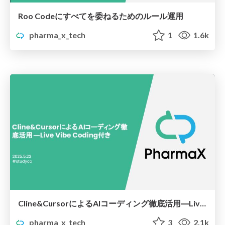
Roo Codeにすべてを委ねるためのルール運用
pharma_x_tech
1
1.6k
Cline&CursorによるAIコーディング徹底活用―Live Vibe Coding付き
pharma_x_tech
3
2.1k