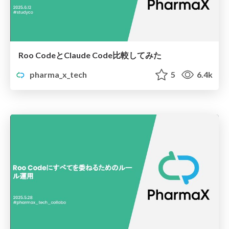
Roo CodeとClaude Code比較してみた
pharma_x_tech
5
6.4k