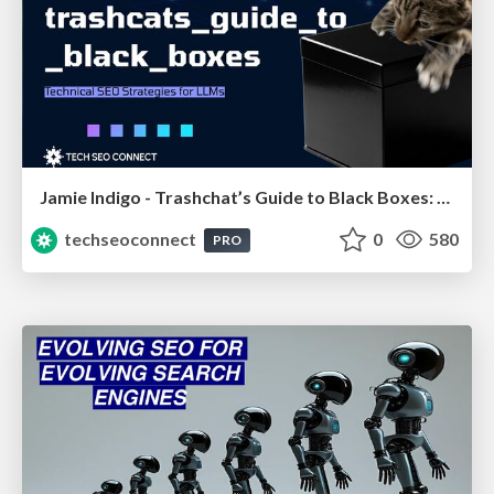
Jamie Indigo - Trashchat’s Guide to Black Boxes: Technical SEO Tactics for LLMs
techseoconnect
0
580
PRO