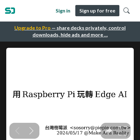
Sign in
Sign up for free
Upgrade to Pro
— share decks privately, control
downloads, hide ads and more …