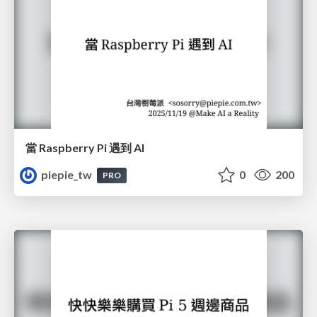
當 Raspberry Pi 遇到 AI
piepie_tw
0
200
PRO