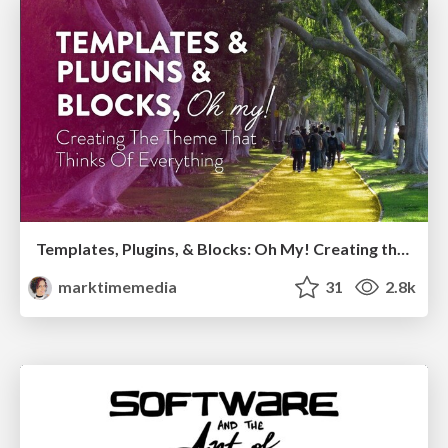
Templates, Plugins, & Blocks: Oh My! Creating the theme that thinks of everything
marktimemedia
31
2.8k