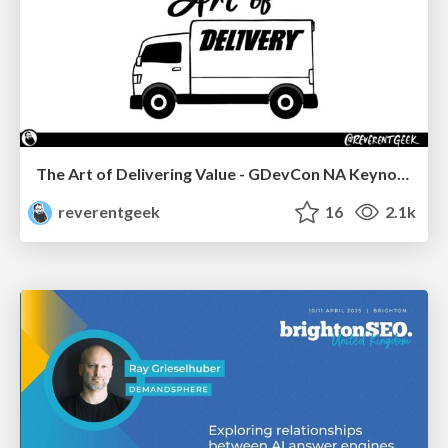
The Art of Delivering Value - GDevCon NA Keynote
reverentgeek
16
2.1k