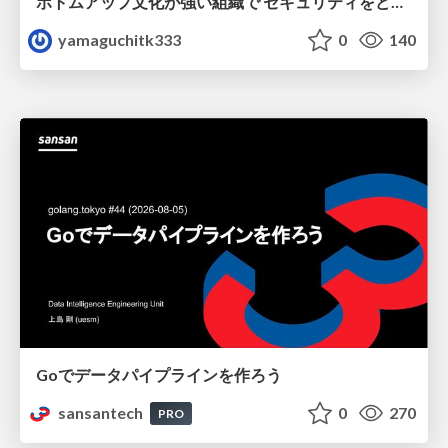
ボトムアップ文化が強い組織で セキュリティをどう根付かせていくかの現在進行形の話 / Making Security Stick in a Bottom-Up Organization
yamaguchitk333
0
140
Goでデータパイプラインを作ろう
sansantech
0
270
PRO