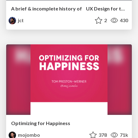
A brief & incomplete history of UX Design for the World Wide Web: 1989–2019
jct
2
430
Optimizing for Happiness
mojombo
378
71k