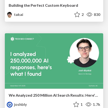
Building the Perfect Custom Keyboard
takai
2
830
We Analyzed 250 Million AI Search Results: Here's What I Found
joshbly
1
1.7k