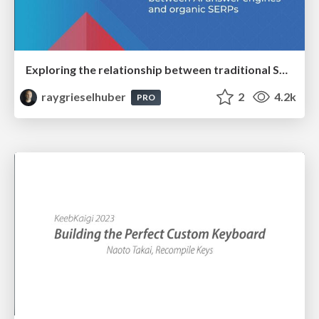
Exploring the relationship between traditional SERPs and Gen AI search
raygrieselhuber
2
4.2k
PRO