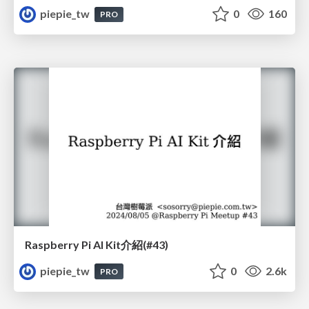
piepie_tw
0
160
PRO
Raspberry Pi AI Kit介紹(#43)
piepie_tw
0
2.6k
PRO