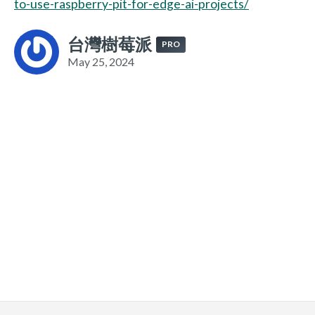
to-use-raspberry-pit-for-edge-ai-projects/
台灣樹莓派
PRO
May 25, 2024