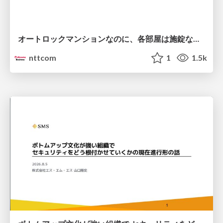
オートロックマンションなのに、各部屋は施錠なし！？ 攻撃者が組織内ネットワークで大暴れする理由 / The Front Door Is Locked, but the Rooms Are Wide Open: Why Attackers Move Freely Inside Enterprise Networks
nttcom
1
1.5k