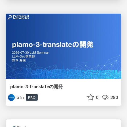
plamo-3-translateの開発
pfn
0
280
PRO