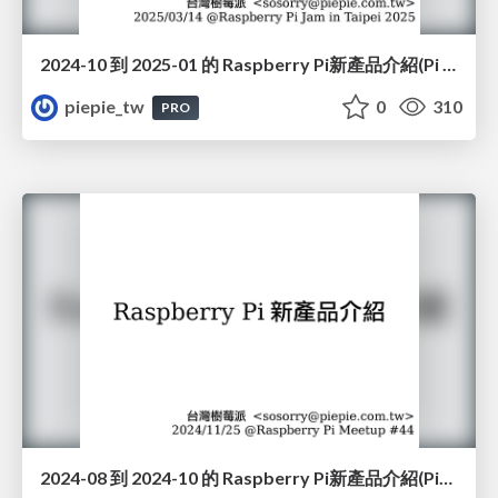
2024-10 到 2025-01 的 Raspberry Pi新產品介紹(Pi 5/16GB, Touch Display 2, Pi 500, Raspberry Pi Monitor, Pico 2W, USB 3 Hub, Raspberry Pi Carbon Removal Credit)(#JAM2025)
piepie_tw
0
310
PRO
2024-08 到 2024-10 的 Raspberry Pi新產品介紹(Pico 2, microSD, Bumper, AI Camera, AI HAT+)(#44)