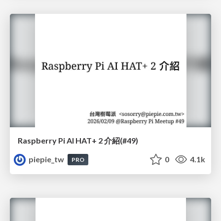
Raspberry Pi AI HAT+ 2 介紹(#49)
piepie_tw
0
4.1k
PRO