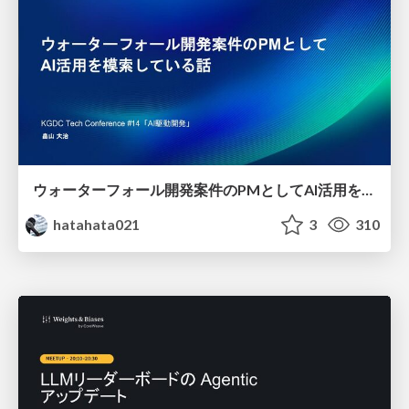
ウォーターフォール開発案件のPMとしてAI活用を模索している話
hatahata021
3
310