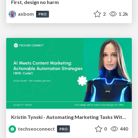
First, design no harm
axbom
2
1.2k
PRO
Kristin Tynski - Automating Marketing Tasks With AI
techseoconnect
0
440
PRO