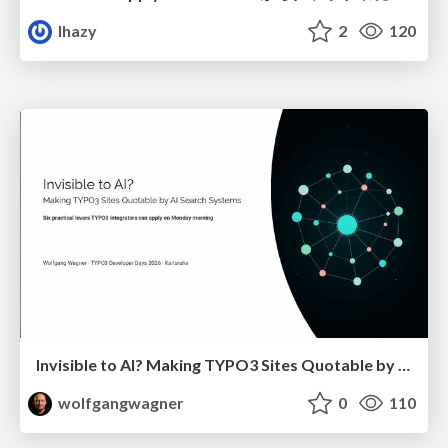
lhazy
2
120
Invisible to AI? Making TYPO3 Sites Quotable by AI Search Systems
wolfgangwagner
0
110