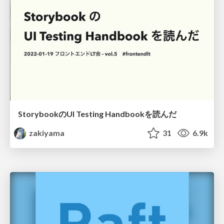
StorybookのUI Testing Handbookを読んだ
zakiyama
31
6.9k