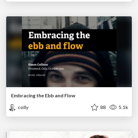
Embracing the Ebb and Flow
colly
88
5.1k