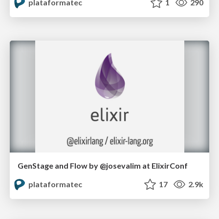
plataformatec
1
290
GenStage and Flow by @josevalim at ElixirConf
plataformatec
17
2.9k