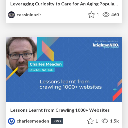
Leveraging Curiosity to Care for An Aging Population
cassininazir
1
460
Lessons Learnt from Crawling 1000+ Websites
charlesmeaden
1
1.5k
PRO