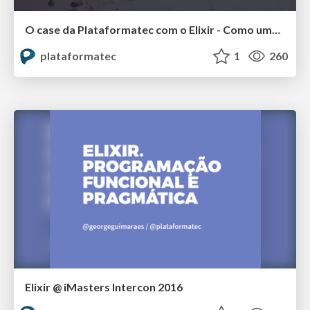
O case da Plataformatec com o Elixir - Como uma empresa brasileira criou uma linguagem que é usada no mundo inteiro @ QCon SP 2018
plataformatec
1
260
Elixir @ iMasters Intercon 2016