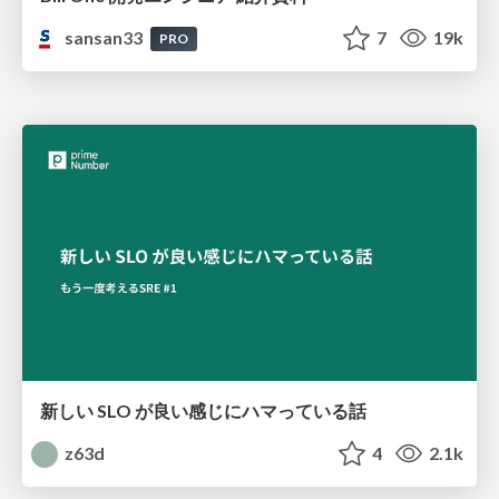
sansan33
7
19k
PRO
新しい SLO が良い感じにハマっている話
z63d
4
2.1k