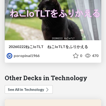
20260222ねこIoTLT ねこIoTLTをふりかえる
poropinai1966
0
470
Other Decks in Technology
See All in Technology