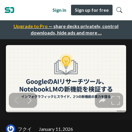
Sign in
Sign up for free
Upgrade to Pro
— share decks privately, control
downloads, hide ads and more …
フクイ
January 11, 2026