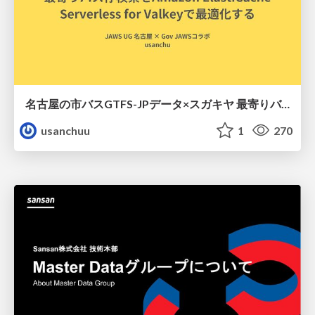
名古屋の市バスGTFS-JPデータ×スガキヤ 最寄りバス停検索をAmazon ElastiCache Serverless for Valkeyで最適化する
usanchuu
1
270