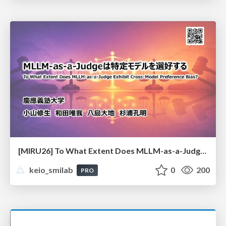
[MIRU26] To What Extent Does MLLM-as-a-Judge Exhibit Cross-Model Preference Bias?
keio_smilab
0
200
PRO