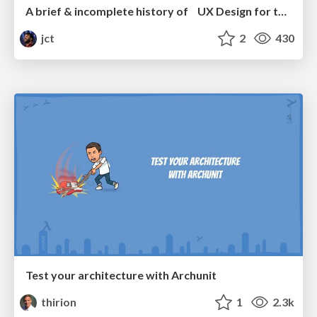
A brief & incomplete history of UX Design for the World Wide Web: 1989–2019
jct
2
430
Test your architecture with Archunit
thirion
1
2.3k