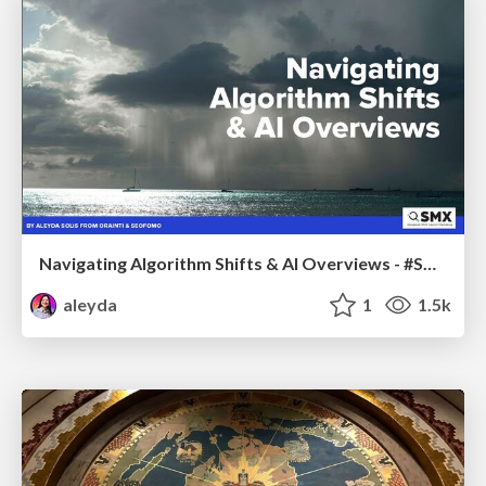
Navigating Algorithm Shifts & AI Overviews - #SMXNext
aleyda
1
1.5k