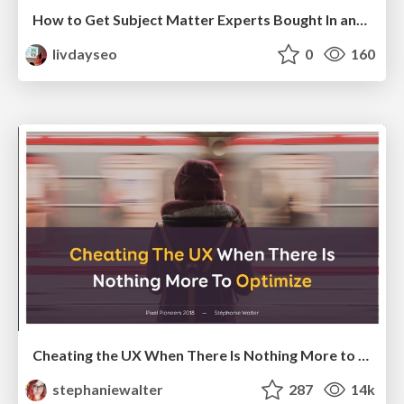
How to Get Subject Matter Experts Bought In and Actively Contributing to SEO & PR Initiatives.
livdayseo
0
160
Cheating the UX When There Is Nothing More to Optimize - PixelPioneers
stephaniewalter
287
14k