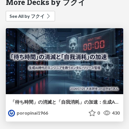
More Decks by フクイ
See All by フクイ
「待ち時間」の消滅と「自我消耗」の加速：生成AI時代のエンジニアを救うメンタル・リソース管理
poropinai1966
0
430