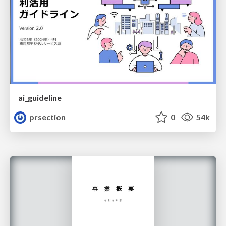
ai_guideline
prsection
0
54k