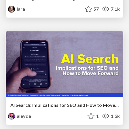
lara
57
7.1k
AI Search: Implications for SEO and How to Move Forward - #ShenzhenSEOConference
aleyda
1
1.3k