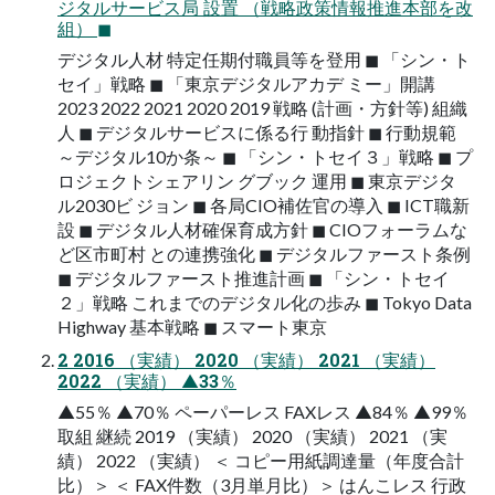
ジタルサービス局 設置 （戦略政策情報推進本部を改
組） ◼
デジタル人材 特定任期付職員等を登用 ◼ 「シン・ト
セイ」戦略 ◼ 「東京デジタルアカデ ミー」開講
2023 2022 2021 2020 2019 戦略 (計画・方針等) 組織
人 ◼ デジタルサービスに係る行 動指針 ◼ 行動規範
～デジタル10か条～ ◼ 「シン・トセイ３」戦略 ◼ プ
ロジェクトシェアリン グブック 運用 ◼ 東京デジタ
ル2030ビ ジョン ◼ 各局CIO補佐官の導入 ◼ ICT職新
設 ◼ デジタル人材確保育成方針 ◼ CIOフォーラムな
ど区市町村 との連携強化 ◼ デジタルファースト条例
◼ デジタルファースト推進計画 ◼ 「シン・トセイ
２」戦略 これまでのデジタル化の歩み ◼ Tokyo Data
Highway 基本戦略 ◼ スマート東京
2 2016 （実績） 2020 （実績） 2021 （実績）
2022 （実績） ▲33％
▲55％ ▲70％ ペーパーレス FAXレス ▲84％ ▲99％
取組 継続 2019 （実績） 2020 （実績） 2021 （実
績） 2022 （実績） ＜ コピー用紙調達量（年度合計
比）＞ ＜ FAX件数（3月単月比）＞ はんこレス 行政