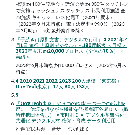
相談 約 100件 説明会・講演会等 約 300件 タッチレス
で実施 キャッシュレス タッチレス 都民利用施設 全
78施設 キャッシュレス化完了（2021年度末）
（2022年９月末時点） 電子決定率※ 99.8％ （2023
年3月時点） ※対象外案件を除く
「手続きは原則文書、デジタルでも可」 3 2021年 4
月1日 施行 「原則デジタル」へ180度転換 ＜目標＞
2023年度末 約20,000プロセス（全体の70％） ＜
実績＞
2023年6月末時点 約16,000プロセス （2023年6月末
時点）
4 2020 2021 2022 2023 200人規模 （東京都＋
GovTech東京） 17人 80人 123人
5
「GovTech東京」の６つの機能 一つ一つの成功を
礎に、信頼を得ながら機能を発揮 都庁各局ＤＸ （政
策連携団体含む） 区市町村ＤＸ デジタル基盤強化
共通化 デジタル人材 確保・育成 データ利活用
推進 官民共創・ 新サービス創出 6