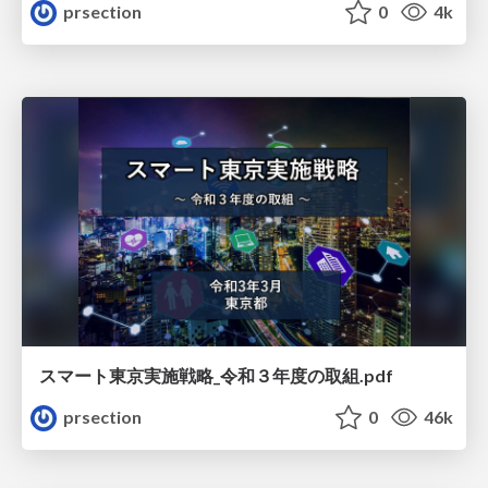
prsection
0
4k
スマート東京実施戦略_令和３年度の取組.pdf
prsection
0
46k