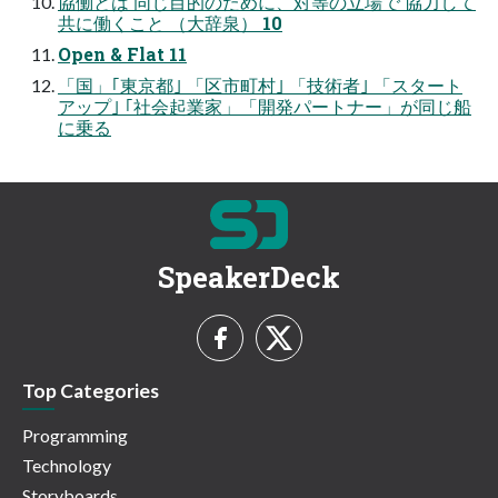
協働とは 同じ目的のために、対等の立場で 協力して
共に働くこと （大辞泉） 10
Open & Flat 11
「国」｢東京都｣ 「区市町村｣ 「技術者｣ 「スタート
アップ｣ ｢社会起業家」「開発パートナー」が同じ船
に乗る
SpeakerDeck
Top Categories
Programming
Technology
Storyboards