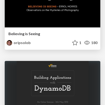
Believing is Seeing
oripsolob
1
180