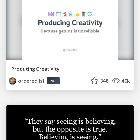
Producing Creativity
orderedlist
348
40k
PRO