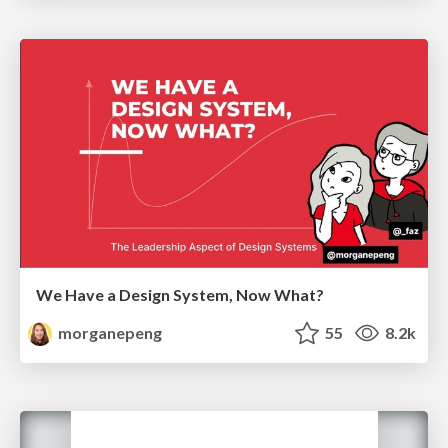
We Have a Design System, Now What?
morganepeng
55
8.2k