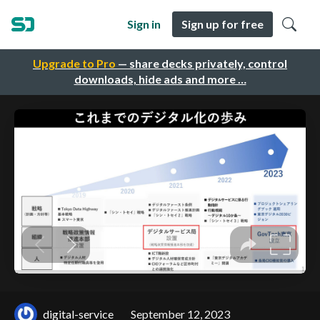
Sign in
Sign up for free
Upgrade to Pro
— share decks privately, control
downloads, hide ads and more …
digital-service
September 12, 2023