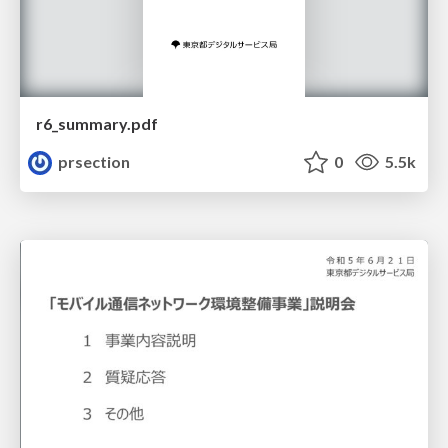
r6_summary.pdf
prsection
0
5.5k