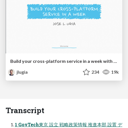
Build your cross-platform service in a week with App Engine
jlugia
234
19k
Transcript
1 GovTech東京 設立 戦略政策情報 推進本部 設置 デ