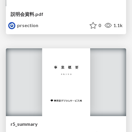
説明会資料.pdf
prsection
0
1.1k
r5_summary