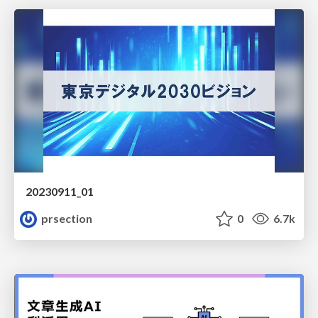
20230911_01
prsection
0
6.7k