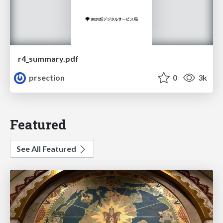
r4_summary.pdf
prsection
0
3k
Featured
See All Featured