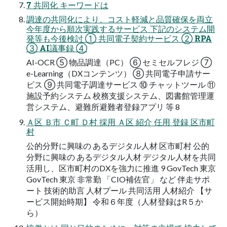
7 共同化 キーワードは
調達の共同化により、コスト軽減と品質確保を両立
今年度から順次実践するサービス 下記のシステム開
発等も今後検討 ① 共同電子契約サービス ② RPA
③ AI議事録 ④
AI-OCR ⑤ 物品調達（PC） ⑥ セミセルフレジ ⑦
e-Learning（DXコンテンツ） ⑧ 共同電子申請サー
ビス ⑨ 共同電子調達サービス ⑩ チャットツール ⑪
施設予約システム 校務支援システム、図書館管理運
営システム、避難所避難者登録アプリ 等 8
Ａ区 Ｂ市 Ｃ町 Ｄ村 採用 Ａ区 紹介 任用 登録 区市町
村
公的分野に興味の あるデジタル人材 区市町村 公的
分野に興味の あるデジタル人材 デジタル人材を共同
活用し、区市町村のDXを強力に推進 9 GovTech 東京
GovTech 東京 非常勤 「CIO補佐官」 など 伴走サポ
ート 技術的助言 人材プール 共同活用 人材紹介 【サ
ービス開始時期】 令和６年度（人材登録はR５か
ら）