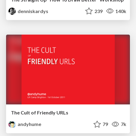
denniskardys
239
140k
The Cult of Friendly URLs
andyhume
79
7k