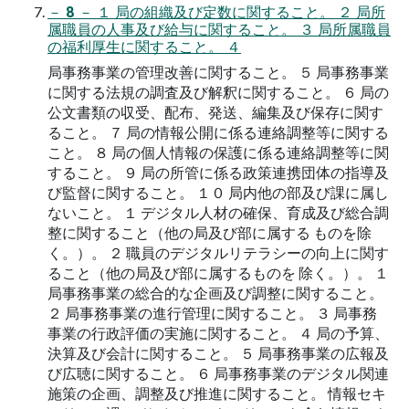
－ 8 － １ 局の組織及び定数に関すること。 ２ 局所
属職員の人事及び給与に関すること。 ３ 局所属職員
の福利厚生に関すること。 ４
局事務事業の管理改善に関すること。 ５ 局事務事業
に関する法規の調査及び解釈に関すること。 ６ 局の
公文書類の収受、配布、発送、編集及び保存に関す
ること。 ７ 局の情報公開に係る連絡調整等に関する
こと。 ８ 局の個人情報の保護に係る連絡調整等に関
すること。 ９ 局の所管に係る政策連携団体の指導及
び監督に関すること。 １０ 局内他の部及び課に属し
ないこと。 １ デジタル人材の確保、育成及び総合調
整に関すること（他の局及び部に属する ものを除
く。）。 ２ 職員のデジタルリテラシーの向上に関す
ること（他の局及び部に属するものを 除く。）。 １
局事務事業の総合的な企画及び調整に関すること。
２ 局事務事業の進行管理に関すること。 ３ 局事務
事業の行政評価の実施に関すること。 ４ 局の予算、
決算及び会計に関すること。 ５ 局事務事業の広報及
び広聴に関すること。 ６ 局事務事業のデジタル関連
施策の企画、調整及び推進に関すること。 情報セキ