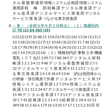
タ ル 基 盤 整 備 部 情報システム企画課 情報システム
運用課 戦 略 部 戦 略 課 デ ジ タ ル 推 進 課 デ ジ
タ ル 改 革 課 デ ジ タ ル サ ー ビ ス 推 進 部 デジタル
サー ビス 推 進 課 つながる東京推進課
－ 9 － （令和５年９月１日時点） （１）職層別内
訳 70 111 64 343 (16)
(11) (2) (29) 32 48 21 154 (5) (9) (2) (16) 13 26 (1) (1) 2
10 3 18 (2) (4) (1) (7) 12 10 64 (3) (2) (5) 15 7 46 (2) (1)
(3) 17 78 (9) (9) 13 54 (4) (4) 4 24 (5) (5) 11 25 53 (2) (2)
(4) 5 14 29 (2) (2) (4) （２）職種別内訳 事務 土木 機械
電気 ＩＣＴ 合計 239 7 2 7 88 343 デ ジ タ ル 人 材 戦
略 課 1 2 1 3 4 11 9 48 デ ジ タ ル 基 盤 整 備 部 2 5 5
22 デ ジ タ ル サ ー ビ ス 推 進 部 4 15 1 23 1 つ な が
る 東 京 推 進 課 2 4 1 8 18 69 13 ※( )内は他団体から
の研修・併任職員で外書 デ ジ タ ル サ ー ビ ス 局 19
情 報 シ ス テ ム 運 用 課 1 2 7 29 6 情 報 シ ス テ ム 企
画 課 1 3 1 11 2 24 47 デジタルサービス推進課 2 11
15 94 デ ジ タ ル 改 革 課 1 7 3 13 デ ジ タ ル 推 進 課 2
32 1 7 45 総 務 課 2 2 3 1 4 5 3 総 務 部 2 3 8 4 10 12
349 58 15 5 42 6 179 16 53 20 17 17 1 11 5 2 10 区 市