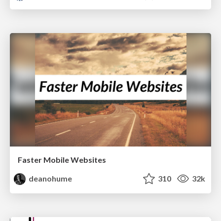
Faster Mobile Websites
deanohume
310
32k