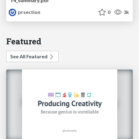
r4_summary.pdf
prsection
0
3k
Featured
See All Featured