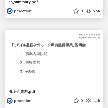
r6_summary.pdf
prsection
0
5.5k
説明会資料.pdf
prsection
0
1.1k