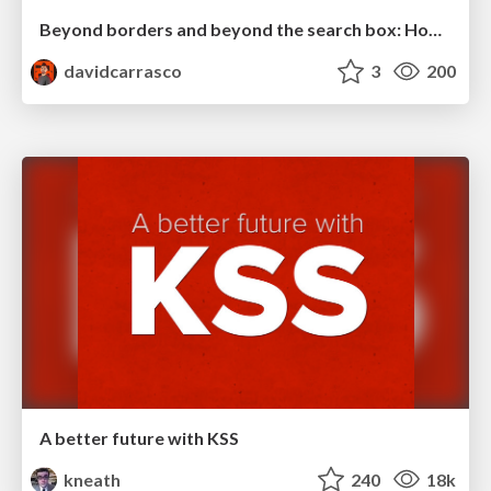
Beyond borders and beyond the search box: How to win the global "messy middle" with AI-driven SEO
davidcarrasco
3
200
A better future with KSS
kneath
240
18k