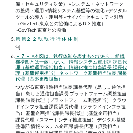
備・セキュリティ対策） ◦システム・ネットワーク
の整備・運用 ◦情報システム基盤等の強化 ◦デジタル
ツールの導入・運用等 ◦サイバーセキュリティ対策
（GovTech 東京との協働によるＤＸ推進）
◦GovTech 東京との協働
第 第２ ２ 執 執 行 行 体 体 制
制
－ 7 － ※本図は、執行体制を表すものであり、組織
機構図とは一致しない。 情報システム運用課 課長代
理（基盤運用総括担当） 情報化推進担当課長 課長代
理（基盤運用担当） ネットワーク基盤担当課長 課長
代理（基盤更改担当）
つながる東京推進担当課長 課長代理（島しょ通信担
当） 島しょ通信担当課長 プラットフォーム調整担当
課長 課長代理（プラットフォーム調整担当） クラウ
ドインフラ担当課長 課長代理（クラウドインフラ担
当） 基盤企画担当課長 課長代理（基盤企画担当）
課長代理（スマートシティ推進担当） デジタル基盤
整備部 情報システム企画課 課長代理（庶務担当）
データ利活用担当課長 課長代理（データ利活用担