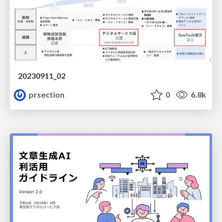
20230911_02
prsection
0
6.8k