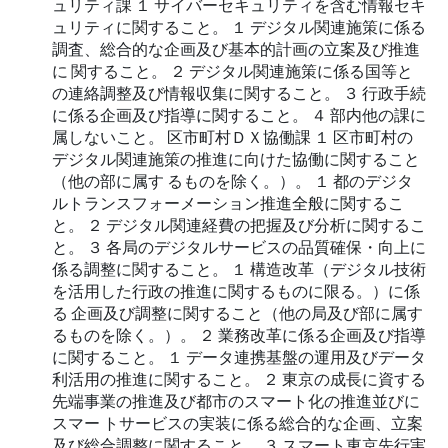
ュリティ課 １ サイバーセキュリティを含む情報セキ
ュリティに関すること。 １ デジタル関連施策に係る
調査、総合的な企画及び基本的計画の立案及び推進
に 関すること。 ２ デジタル関連施策に係る国等と
の連絡調整及び情報収集に関すること。 ３ 行政手続
に係る企画及び指導に関すること。 ４ 部内他の課に
属しないこと。 区市町村ＤＸ協働課 １ 区市町村の
デジタル関連施策の推進に向けた協働に関すること
（他の部に属す るものを除く。）。 １ 都のデジタ
ルトランスフォーメーション推進全般に関するこ
と。 ２ デジタル関連経費の把握及び分析に関するこ
と。 ３ 各局のデジタルサービスの品質確保・向上に
係る調整に関すること。 １ 構造改革（デジタル技術
を活用した行政の推進に関するものに限る。）に係
る 企画及び調整に関すること（他の局及び部に属す
るものを除く。）。 ２ 業務改革に係る企画及び指導
に関すること。 １ データ連携基盤の運用及びデータ
利活用の推進に関すること。 ２ 東京の成長に資する
先端事業の推進及び都市のスマート化の推進並びに
スマー トサービスの実装に係る総合的な企画、立案
及び総合調整に関すること。 ３ スマート東京先行実