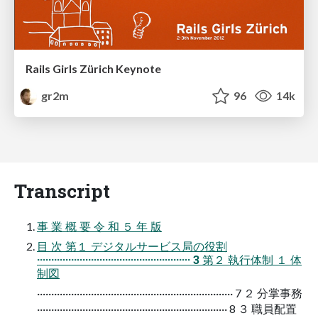
Rails Girls Zürich Keynote
gr2m
96
14k
Transcript
事 業 概 要 令 和 ５ 年 版
目 次 第１ デジタルサービス局の役割
······················································ 3 第２ 執行体制 １ 体
制図
····································································· 7 ２ 分掌事務
··································································· 8 ３ 職員配置