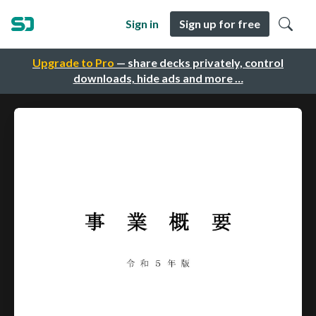
Sign in
Sign up for free
Upgrade to Pro
— share decks privately, control
downloads, hide ads and more …