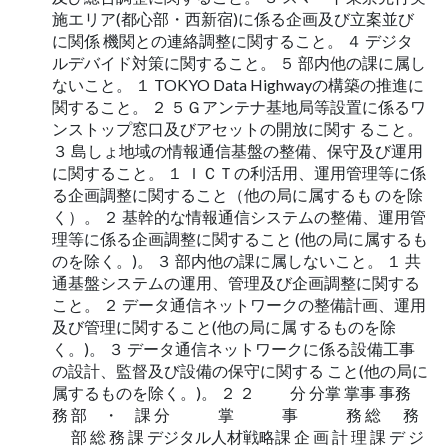
施エリア(都心部・西新宿)に係る企画及び立案並び
に関係 機関との連絡調整に関すること。 ４ デジタ
ルデバイド対策に関すること。 ５ 部内他の課に属し
ないこと。 １ TOKYO Data Highwayの構築の推進に
関すること。 ２ ５Ｇアンテナ基地局等設置に係るワ
ンストップ窓口及びアセットの開放に関す ること。
３ 島しょ地域の情報通信基盤の整備、保守及び運用
に関すること。 １ ＩＣＴの利活用、運用管理等に係
る企画調整に関すること（他の局に属するも のを除
く）。 ２ 基幹的な情報通信システムの整備、運用管
理等に係る企画調整に関すること (他の局に属するも
のを除く。)。 ３ 部内他の課に属しないこと。 １ 共
通基盤システムの運用、管理及び企画調整に関する
こと。 ２ データ通信ネットワークの整備計画、運用
及び管理に関すること(他の局に属 するものを除
く。)。 ３ データ通信ネットワークに係る設備工事
の設計、監督及び設備の保守に関する こと(他の局に
属するものを除く。)。 ２ ２ 分 分掌 掌事 事務
務 部 ・ 課 分 掌 事 務 総 務
部 総 務 課 デジタル人材戦略課 企 画 計 理 課 デ ジ