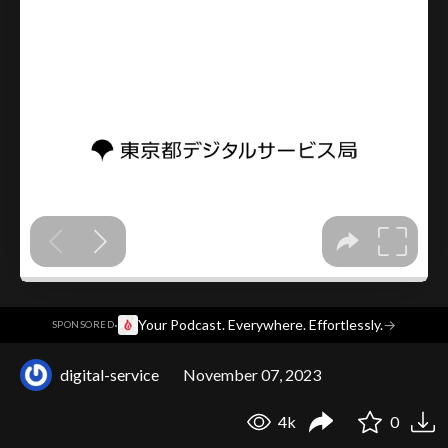
·
Your Podcast. Everywhere. Effortlessly.
→
SPONSORED
digital-service
November 07, 2023
4k
0