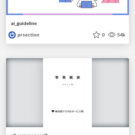
ai_guideline
prsection
0
54k