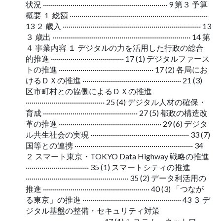
状況 ······························································· 9 第３ 予算
概要 １ 総額 ······································································
13 ２ 歳入 ······································································ 13
３ 歳出 ······································································ 14 第
４ 事業内容 １ デジタルの力を活用した行政の総合
的推進 ····································· 17 (1) デジタルファース
トの推進 ················································ 17 (2) 各局にお
けるＤＸの推進 ·················································· 21 (3)
区市町村との協働によるＤＸの推進
········································ 25 (4) デジタル人材の確保・
育成 ················································ 27 (5) 都政の構造改
革の推進 ···················································· 29 (6) デジタ
ル共生社会の実現 ·················································· 33 (7)
国等との連携 ···························································· 34
２ スマート東京・TOKYO Data Highway 戦略の推進
································ 35 (1) スマートシティの推進
···················································· 35 (2) データ利活用の
推進 ······················································ 40 (3) 「つなが
る東京」の推進 ·················································· 43 ３ デ
ジタル基盤の整備・セキュリティ対策