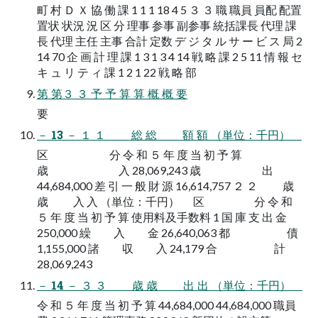
町 村 Ｄ Ｘ 協 働 課 1 1 1 18 4 5 ３ ３ 職 職員 員配 配置
置状 状況 況 区 分 理事 参事 副参事 統括課長 代理 課
長 代理 主任 主事 合計 定数 デ ジ タ ル サ ー ビ ス 局 2
14 70 企 画 計 理 課 1 3 1 3 4 14 戦 略 課 2 5 11 情 報 セ
キ ュ リ テ ィ 課 1 2 1 22 戦 略 部
第 第３ ３ 予 予 算 算 概 概 要
要
－ 13 － １ １ 総 総 額 額 （単位：千円）
区 分 令 和 ５ 年 度 当 初 予 算
歳 入 28,069,243 歳 出
44,684,000 差 引 一 般 財 源 16,614,757 ２ ２ 歳
歳 入 入 （単位：千円） 区 分 令 和
５ 年 度 当 初 予 算 使用料及手数料 1 国 庫 支 出 金
250,000 繰 入 金 26,640,063 都 債
1,155,000 諸 収 入 24,179 合 計
28,069,243
－ 14 － ３ ３ 歳 歳 出 出 （単位：千円）
令 和 ５ 年 度 当 初 予 算 44,684,000 44,684,000 職員