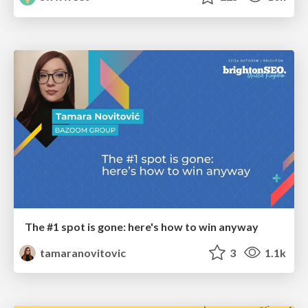
The #1 spot is gone: here's how to win anyway
tamaranovitovic
3
1.1k