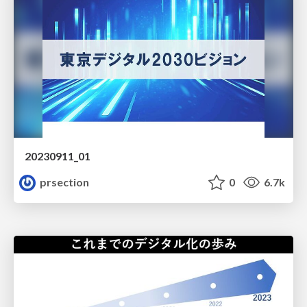
20230911_01
prsection
0
6.7k