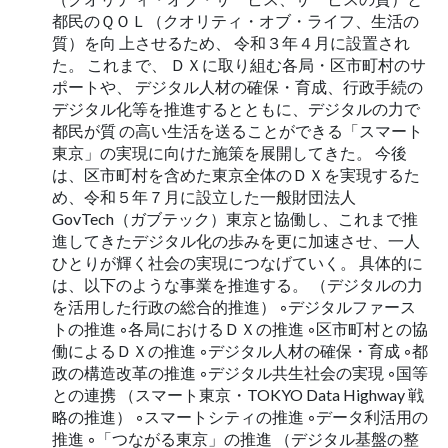
都民のＱＯＬ（クオリティ・オブ・ライフ、生活の
質）を向 上させるため、 令和３年４月に設置され
た。 これまで、 ＤＸに取り組む各局・区市町村のサ
ポートや、 デジタル人材の確保・育成、行政手続の
デジタル化等を推進するとともに、デジタルの力で
都民が質 の高い生活を送ることができる「スマート
東京」の実現に向けた施策を展開してきた。 今後
は、区市町村を含めた東京全体のＤＸを実現するた
め、令和５年７月に設立した一般財団法人
GovTech（ガブテック）東京と協働し、これまで推
進してきたデジタル化の歩みを更に加速させ、一人
ひとりが輝く社会の実現につなげていく。 具体的に
は、以下のような事業を推進する。 （デジタルの力
を活用した行政の総合的推進） ◦デジタルファース
トの推進 ◦各局におけるＤＸの推進 ◦区市町村との協
働によるＤＸの推進 ◦デジタル人材の確保・育成 ◦都
政の構造改革の推進 ◦デジタル共生社会の実現 ◦国等
との連携 （スマート東京・TOKYO Data Highway 戦
略の推進） ◦スマートシティの推進 ◦データ利活用の
推進 ◦「つながる東京」の推進 （デジタル基盤の整