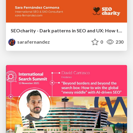
SEOcharity - Dark patterns in SEO and UX: How to avoid them and build a more ethical web
sarafernandez
0
230