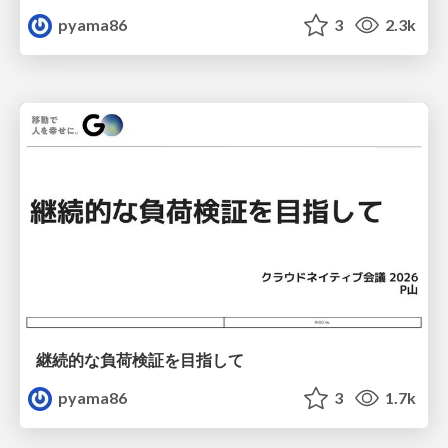
pyama86
3
2.3k
継続的な負荷検証を目指して
pyama86
3
1.7k