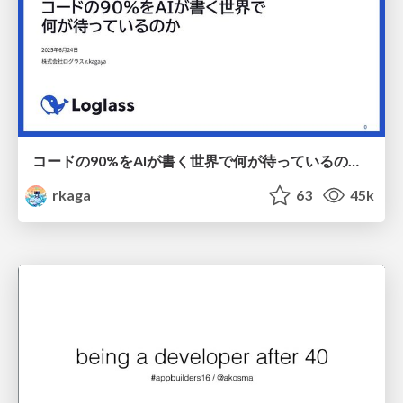
コードの90%をAIが書く世界で何が待っているのか / What awaits us in a world where 90% of the code is written by AI
rkaga
63
45k