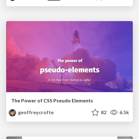
The Power of CSS Pseudo Elements
geoffreycrofte
82
6.5k