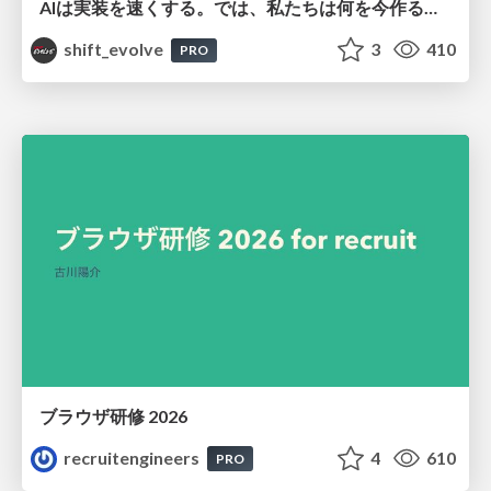
AIは実装を速くする。では、私たちは何を今作るべきか？－立場を越えてリリースに向き合ったチーム開発の実践 / 20260801 Hiromi Nakaya and Naoki Takahashi
shift_evolve
3
410
PRO
ブラウザ研修 2026
recruitengineers
4
610
PRO