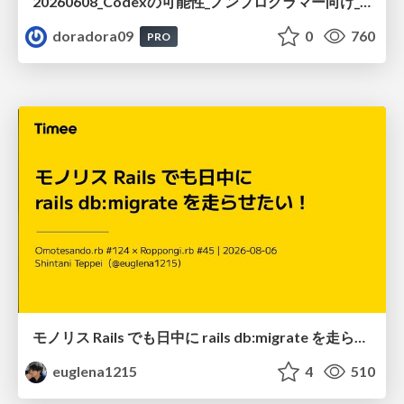
20260608_Codexの可能性_ノンプログラマー向け_大城追記
doradora09
0
760
PRO
モノリス Rails でも日中に rails db:migrate を走らせたい！ / Daytime rails db:migrate on Monolithic Rails!
euglena1215
4
510