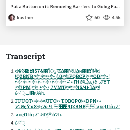
Put a Button on it: Removing Barriers to Going Fast.
kastner
60
4.5k
Transcript
dΦϨ͸΋͏$7&৘ใൃ৴͞ΕΔ౓ʹർฐ͢Δͷ͸΍ΊͨΜͩd
!QZBNB(.01FQBCP *OD
۝भΠϯϑϥަྲྀษڧձ ,JYT
7PM 7VMTº45/4Ͱ࢝ΊΔ
੬ऑੑݕ஌ͷࣗಈԽ
IUUQTUFOTOBQPODPN
νʔϑςΫχΧϧϦʔυ ࢁԼ࿨඙!QZBNB ϗεςΟϯάࣄۀ෦
ϗεςΟϯάࣄۀ෦ શ෦Λ͍͍ײ͡ʹόʔϯͱ
੬ऑੑ