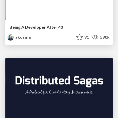
Being A Developer After 40
akosma
91
590k