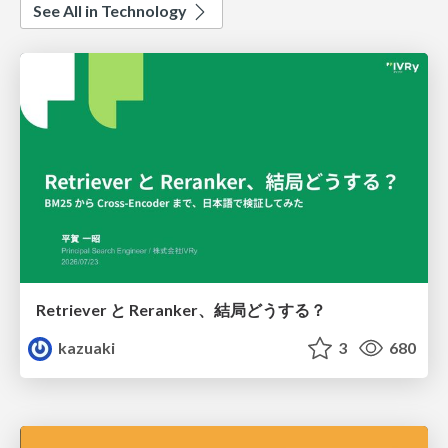
See All in Technology
Retriever と Reranker、結局どうする？
kazuaki
3
680