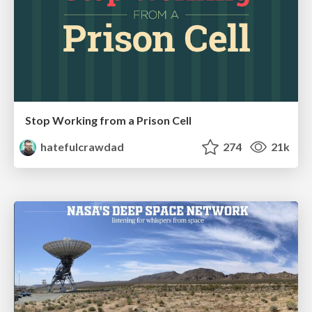
Stop Working from a Prison Cell
hatefulcrawdad
274
21k