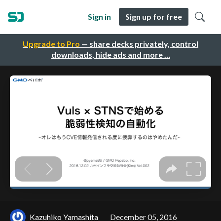
Sign in
Sign up for free
Upgrade to Pro
— share decks privately, control
downloads, hide ads and more …
Kazuhiko Yamashita
December 05, 2016