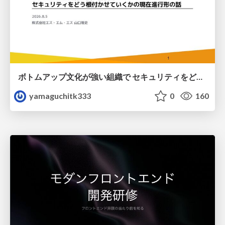
ボトムアップ文化が強い組織で セキュリティをどう根付かせていくかの現在進行形の話 / Making Security Stick in a Bottom-Up Organization
yamaguchitk333
0
160