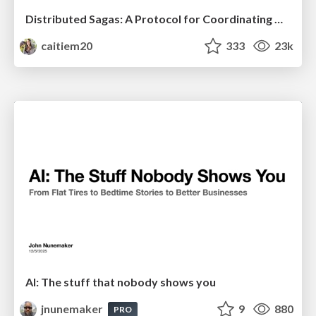
Distributed Sagas: A Protocol for Coordinating Microservices
caitiem20
333
23k
AI: The stuff that nobody shows you
jnunemaker
9
880
PRO