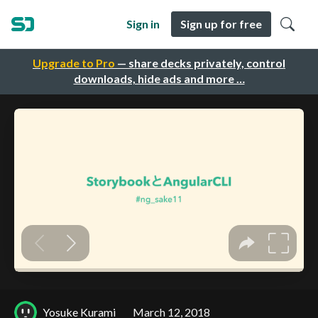
Sign in
Sign up for free
Upgrade to Pro
— share decks privately, control
downloads, hide ads and more …
Yosuke Kurami
March 12, 2018