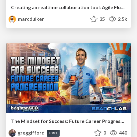
Creating an realtime collaboration tool: Agile Flush - .NET Oxford
marcduiker
35
2.5k
The Mindset for Success: Future Career Progression
greggifford
0
440
PRO