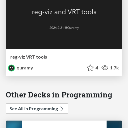
reg-viz VRT tools
quramy
4
1.7k
Other Decks in Programming
See All in Programming