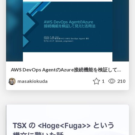
AWS DevOps AgentのAzure接続機能を検証して見えた活用法／Use Cases Verified for the AWS DevOps Agent's Azure Connectivity Feature
masakiokuda
1
210