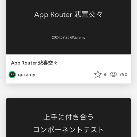
App Router 悲喜交々
quramy
8
750