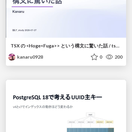
TSX の <Hoge<Fuga>> という構文に驚いた話 / tsx-type-argument-syntax
kanaru0928
0
200