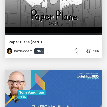
Paper Plane (Part 1)
katiecoart
1
10k
PRO