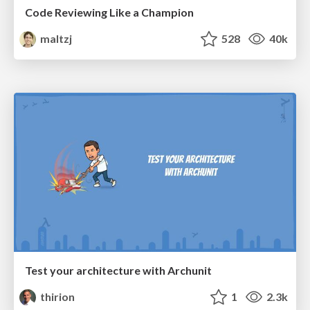
Code Reviewing Like a Champion
maltzj
528
40k
Test your architecture with Archunit
thirion
1
2.3k