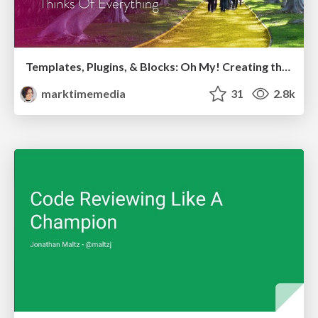
Templates, Plugins, & Blocks: Oh My! Creating the theme that thinks of everything
marktimemedia
31
2.8k