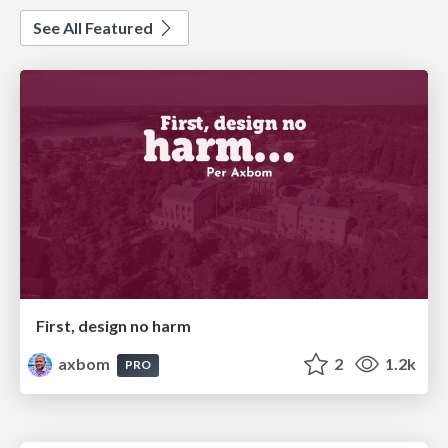
See All Featured
First, design no harm
axbom
2
1.2k
PRO