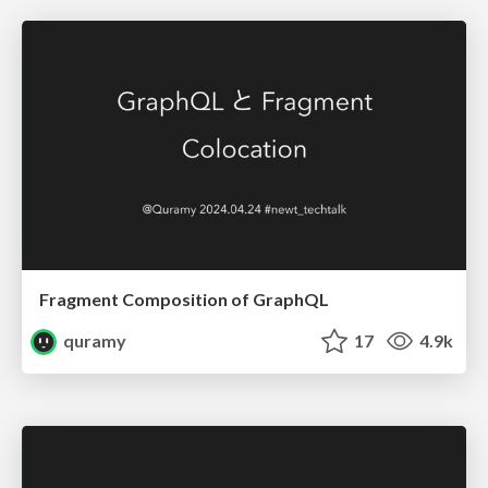
Fragment Composition of GraphQL
quramy
17
4.9k