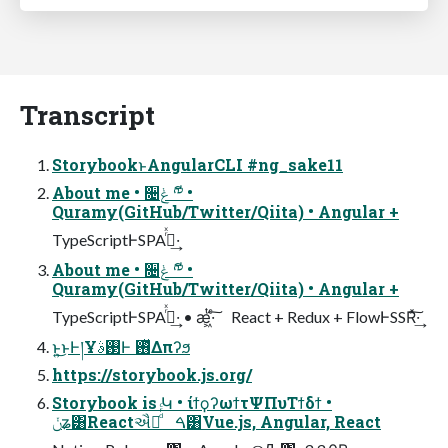
Transcript
StorybookͱAngularCLI #ng_sake11
About me • ૔ݟ ༸ี •
Quramy(GitHub/Twitter/Qiita) • Angular +
TypeScriptͰSPA࡞ͬͯ·͢
About me • ૔ݟ ༸ี •
Quramy(GitHub/Twitter/Qiita) • Angular +
TypeScriptͰSPA࡞ͬͯ·͢ • ӕ͖ͭ·ͨ͠ React + Redux + FlowͰSSRͯ͠·͢
ͱ͍͏͜ͱͰ།Ұ࢓ࣄͰ ࢖ͬͯΔπʔϧ
https://storybook.js.org/
Storybook is Կ • ίϯϙʔωϯτΨΠυΤϯδϯ •
ݩʑ͸Reactઐ༻ͩͬͨ ࠓ͸Vue.js, Angular, React