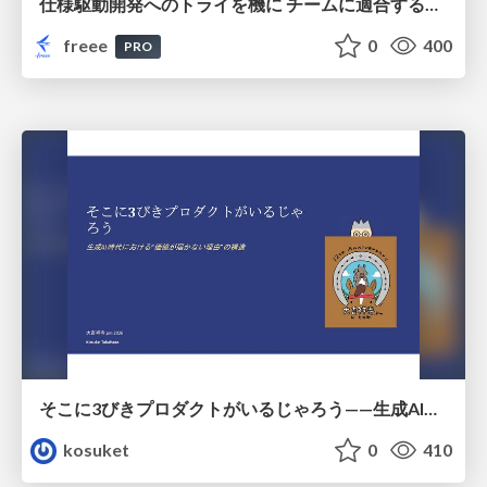
仕様駆動開発へのトライを機に チームに適合する手法を模索し続けている話
freee
0
400
PRO
そこに3びきプロダクトがいるじゃろう——生成AI時代における“価値が届かない理由”の構造
kosuket
0
410