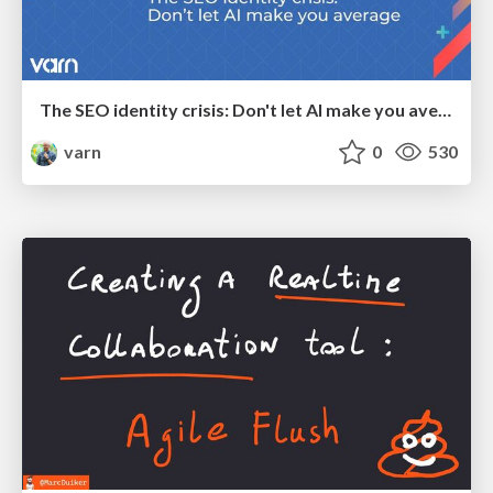
The SEO identity crisis: Don't let AI make you average
varn
0
530