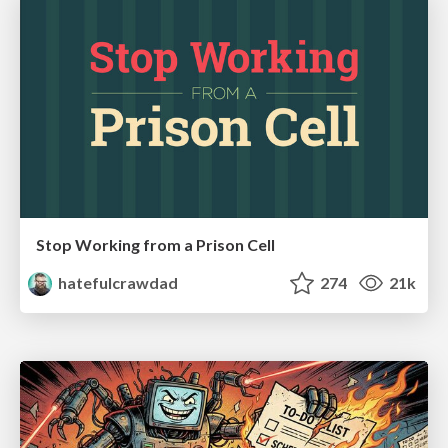
Stop Working from a Prison Cell
hatefulcrawdad
274
21k