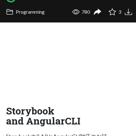
Programming
780
3
Storybook
and AngularCLI