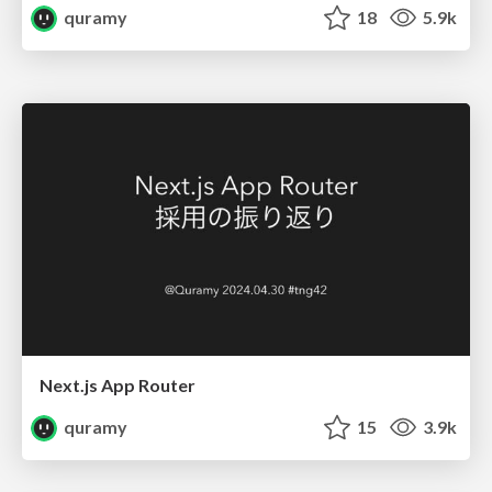
quramy
18
5.9k
Next.js App Router
quramy
15
3.9k