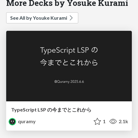
More Decks by Yosuke Kurami
See All by Yosuke Kurami
TypeScript LSP の今までとこれから
quramy
1
2.1k