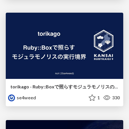
torikago - Ruby::Boxで照らすモジュラモノリスの実行境界
se4weed
1
330