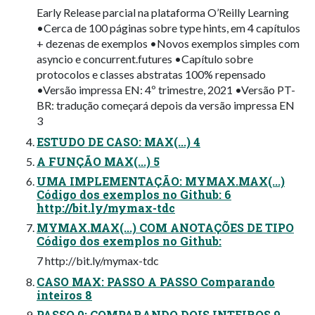
Early Release parcial na plataforma O’Reilly Learning
•Cerca de 100 páginas sobre type hints, em 4 capítulos
+ dezenas de exemplos •Novos exemplos simples com
asyncio e concurrent.futures •Capítulo sobre
protocolos e classes abstratas 100% repensado
•Versão impressa EN: 4º trimestre, 2021 •Versão PT-
BR: tradução começará depois da versão impressa EN
3
ESTUDO DE CASO: MAX(...) 4
A FUNÇÃO MAX(...) 5
UMA IMPLEMENTAÇÃO: MYMAX.MAX(...)
Código dos exemplos no Github: 6
http://bit.ly/mymax-tdc
MYMAX.MAX(...) COM ANOTAÇÕES DE TIPO
Código dos exemplos no Github:
7 http://bit.ly/mymax-tdc
CASO MAX: PASSO A PASSO Comparando
inteiros 8
PASSO 0: COMPARANDO DOIS INTEIROS 9