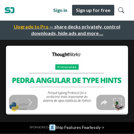
Sign in
Sign up for free
Upgrade to Pro
— share decks privately, control
downloads, hide ads and more …
·
Ship Features Fearlessly
→
SPONSORED