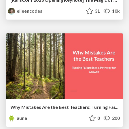
eileencodes
31
10k
Why Mistakes Are the Best Teachers: Turning Failure into a Pathway for Growth
auna
0
200