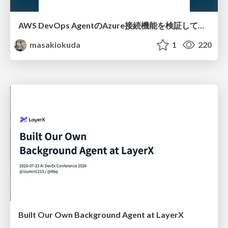
AWS DevOps AgentのAzure接続機能を検証して見えた活用法／Use Cases Verified for the AWS DevOps Agent's Azure Connectivity Feature
masakiokuda
1
220
Built Our Own Background Agent at LayerX