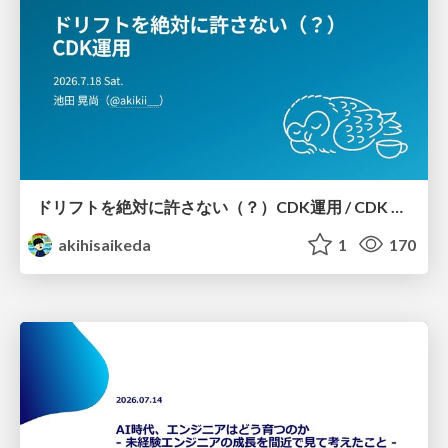
ドリフトを絶対に許さない（？）CDK運用 / CDK Ops with Zero Tolerance for Drifts (?)
akihisaikeda
1
170