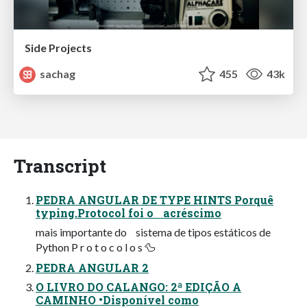
Side Projects
sachag
455
43k
Transcript
PEDRA ANGULAR DE TYPE HINTS Porquê
typing.Protocol foi o acréscimo
mais importante do sistema de tipos estáticos de
Python P r o t o c o l o s 🦆
PEDRA ANGULAR 2
O LIVRO DO CALANGO: 2ª EDIÇÃO A
CAMINHO •Disponível como