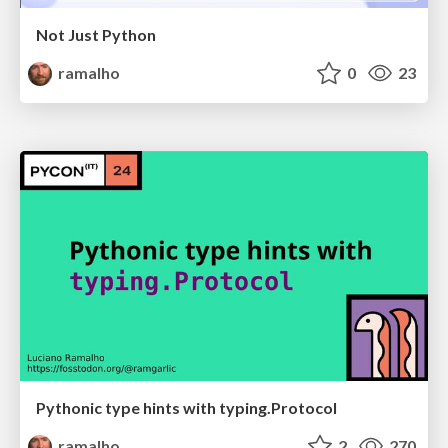
Not Just Python
ramalho
0
23
Pythonic type hints with typing.Protocol
ramalho
2
270