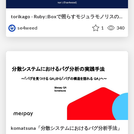
torikago - Ruby::Boxで照らすモジュラモノリスの実行境界
se4weed
1
340
komatsuna「分散システムにおけるバグ分析手法」