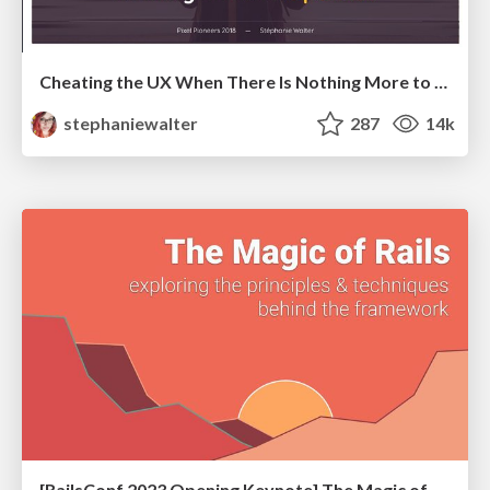
Cheating the UX When There Is Nothing More to Optimize - PixelPioneers
stephaniewalter
287
14k
[RailsConf 2023 Opening Keynote] The Magic of Rails