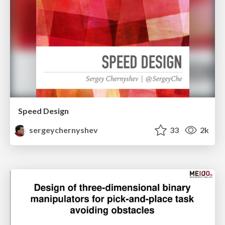
Speed Design
sergeychernyshev
33
2k