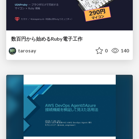
数百円から始めるRuby電子工作
tarosay
0
140