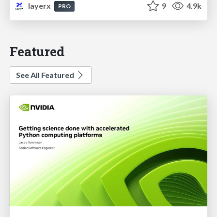
layerx
9
4.9k
PRO
Featured
See All Featured