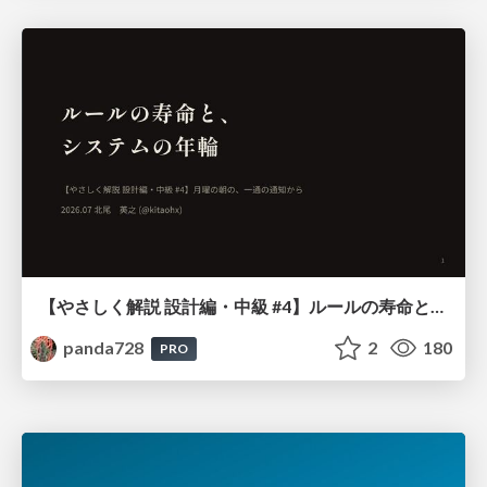
【やさしく解説 設計編・中級 #4】ルールの寿命と、システムの年輪
panda728
2
180
PRO