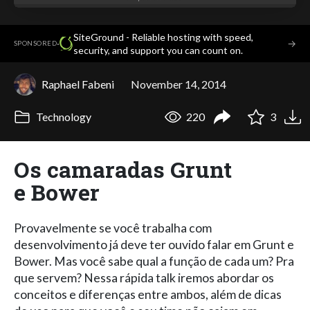
SiteGround - Reliable hosting with speed,
·
→
SPONSORED
security, and support you can count on.
Raphael Fabeni
November 14, 2014
Technology
220
3
Os camaradas Grunt
e Bower
Provavelmente se você trabalha com
desenvolvimento já deve ter ouvido falar em Grunt e
Bower. Mas você sabe qual a função de cada um? Pra
que servem? Nessa rápida talk iremos abordar os
conceitos e diferenças entre ambos, além de dicas