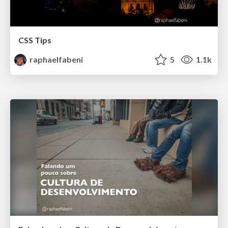
CSS Tips
raphaelfabeni
5
1.1k