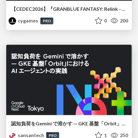
【CEDEC2026】『GRANBLUE FANTASY: Relink - Endless Ragnarok』のバトル制作事例 ～最高のキャラゲーを目指して～
cygames
0
200
PRO
認知負荷をGemini で溶かす — GKE 基盤「Orbit」における AI エージェントの実践
sansantech
1
250
PRO