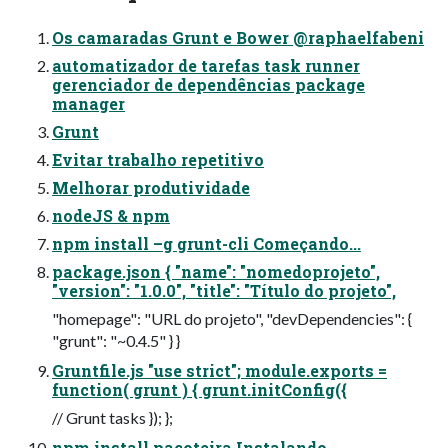
Os camaradas Grunt e Bower @raphaelfabeni
automatizador de tarefas task runner
gerenciador de dependências package
manager
Grunt
Evitar trabalho repetitivo
Melhorar produtividade
nodeJS & npm
npm install –g grunt-cli Começando...
package.json { "name": "nomedoprojeto",
"version": "1.0.0", "title": "Título do projeto",
"homepage": "URL do projeto", "devDependencies": {
"grunt": "~0.4.5" } }
Gruntfile.js "use strict"; module.exports =
function( grunt ) { grunt.initConfig({
// Grunt tasks }); };
npm install pacoteira Instalando