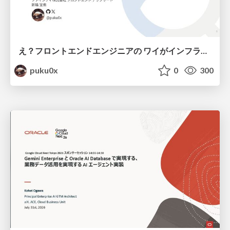
え？フロントエンドエンジニアの ワイがインフラも！？
puku0x
0
300