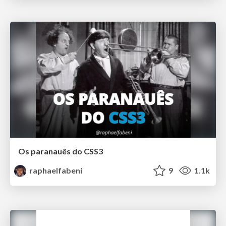
Os paranauês do CSS3
raphaelfabeni
9
1.1k