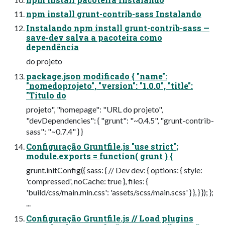
npm install grunt-contrib-sass Instalando
Instalando npm install grunt-contrib-sass —
save-dev salva a pacoteira como
dependência
do projeto
package.json modificado { "name":
"nomedoprojeto", "version": "1.0.0", "title":
"Título do
projeto", "homepage": "URL do projeto",
"devDependencies": { "grunt": "~0.4.5", "grunt-contrib-
sass": "~0.7.4" } }
Configuração Gruntfile.js "use strict";
module.exports = function( grunt ) {
grunt.initConfig({ sass: { // Dev dev: { options: { style:
'compressed', noCache: true }, files: {
'build/css/main.min.css': 'assets/scss/main.scss' } }, } }); };
...
Configuração Gruntfile.js // Load plugins