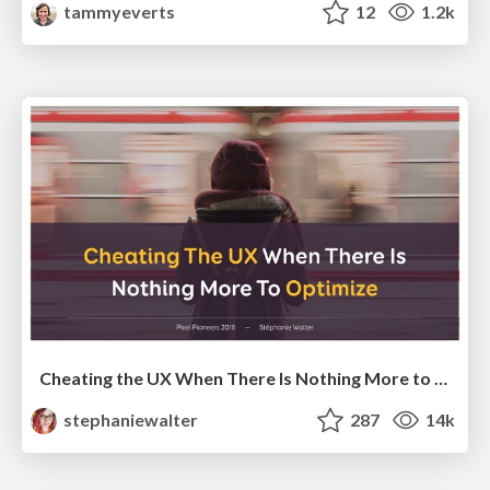
tammyeverts
12
1.2k
Cheating the UX When There Is Nothing More to Optimize - PixelPioneers
stephaniewalter
287
14k