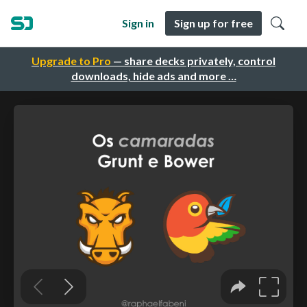
Sign in
Sign up for free
Upgrade to Pro
— share decks privately, control
downloads, hide ads and more …