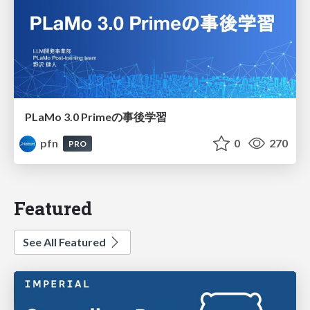
PLaMo 3.0 Primeの事後学習
pfn
0
270
PRO
Featured
See All Featured