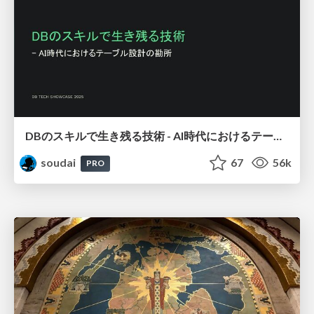
DBのスキルで生き残る技術 - AI時代におけるテーブル設計の勘所
soudai
67
56k
PRO