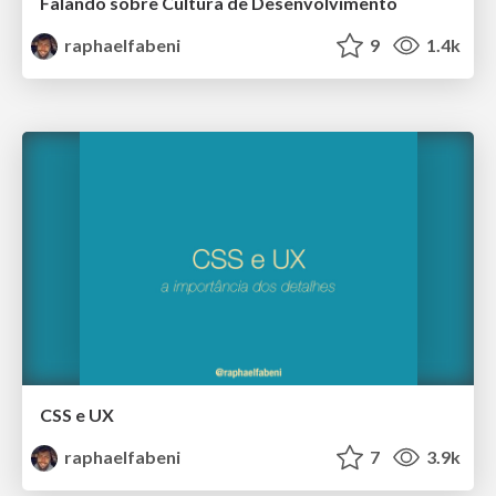
Falando sobre Cultura de Desenvolvimento
raphaelfabeni
9
1.4k
CSS e UX
raphaelfabeni
7
3.9k