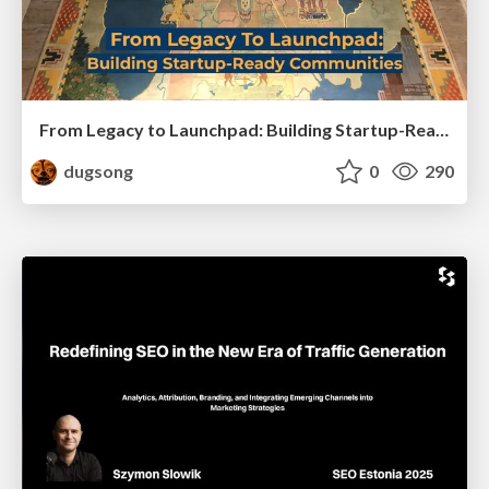
From Legacy to Launchpad: Building Startup-Ready Communities
dugsong
0
290