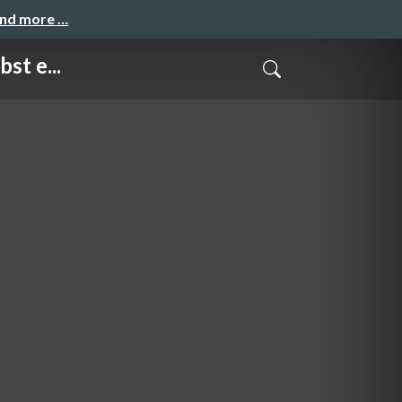
and more …
st e...