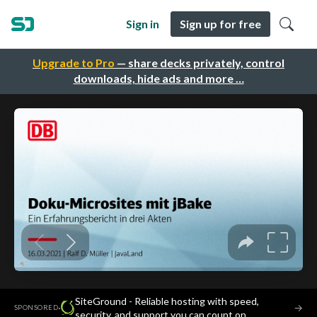
Sign in
Sign up for free
Upgrade to Pro
— share decks privately, control
downloads, hide ads and more …
SiteGround - Reliable hosting with speed,
·
→
SPONSORED
security, and support you can count on.