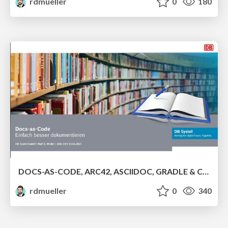
rdmueller
0
180
DOCS-AS-CODE, ARC42, ASCIIDOC, GRADLE & CO. IM EINSATZ
rdmueller
0
340