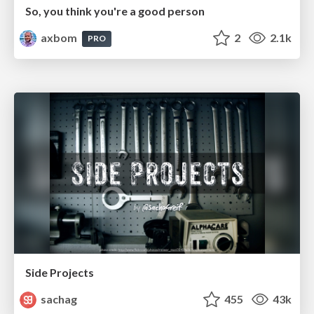
So, you think you're a good person
axbom
2
2.1k
PRO
Side Projects
sachag
455
43k