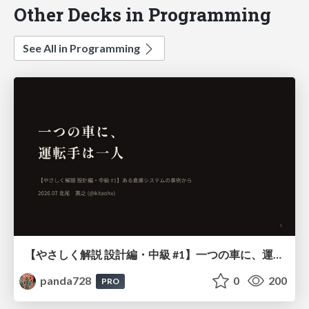
Other Decks in Programming
See All in Programming
【やさしく解説 設計編・中級 #1】一つの車に、運転手は一人 ～ある倉庫システムの事例から～
panda728
0
200
PRO