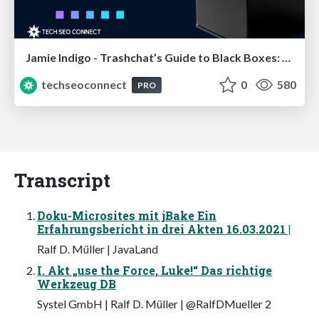
Jamie Indigo - Trashchat’s Guide to Black Boxes: Technical SEO Tactics for LLMs
techseoconnect
0
580
PRO
Transcript
Doku-Microsites mit jBake Ein
Erfahrungsbericht in drei Akten 16.03.2021 |
Ralf D. Müller | JavaLand
I. Akt „use the Force, Luke!“ Das richtige
Werkzeug DB
Systel GmbH | Ralf D. Müller | @RalfDMueller 2