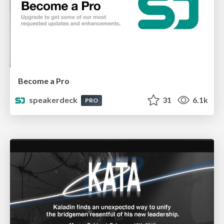
Become a Pro
speakerdeck
31
6.1k
PRO