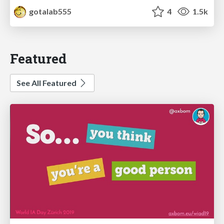
gotalab555
4
1.5k
Featured
See All Featured