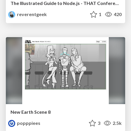
The Illustrated Guide to Node.js - THAT Conference 2024
reverentgeek
1
420
New Earth Scene 8
popppiees
3
2.5k