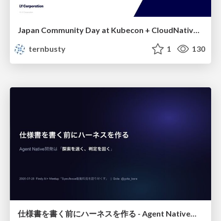
Japan Community Day at Kubecon + CloudNativeCon Japan 2026: Learning Container Privilege Control by Building My Own Low-Level Container Runtime
ternbusty
1
130
仕様書を書く前にハーネスを作る - Agent Native開発は「探索を速く、判定を固く」