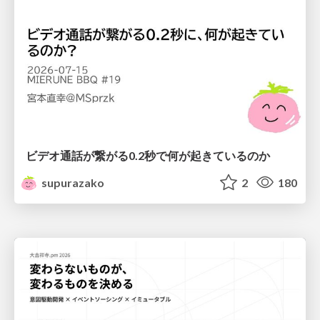
ビデオ通話が繋がる0.2秒で何が起きているのか
supurazako
2
180