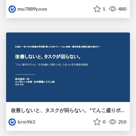
mu7889yoon
1
480
改善しないと、タスクが回らない。 “てんこ盛りポジション” を引き継いだ情シスの、入社3ヶ月の業務改善録
krm963
0
250