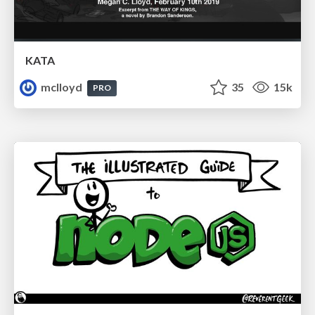
KATA
mclloyd
35
15k
PRO