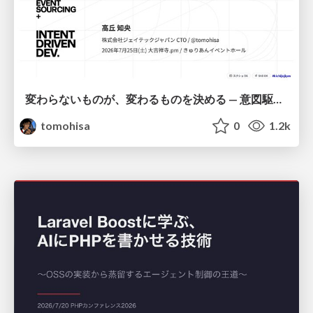
変わらないものが、変わるものを決める — 意図駆動開発 × イベントソーシング × イミュータブル | What Doesn't Change Decides What Can — IDD × Event Sourcing × Immutability
tomohisa
0
1.2k