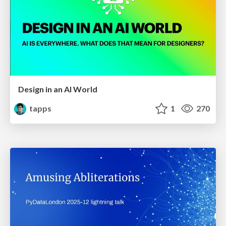
Design in an AI World
tapps
1
270