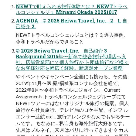
NEWTで叶えられる旅⾏体験とは？ NEWTトラベ
ルコンシェルジュ Minami Okada 20251017
AGENDA © 2025 Reiwa Travel, Inc. 2 1. ⾃
⼰紹介 2.
NEWTトラベルコンシェルジュとは？ 3. 過去事例、
令和トラベルだからできること
© 2025 Reiwa Travel, Inc. ⾃⼰紹介 3
Background 2015年〜新卒で総合旅⾏代理店へ⼊
社。店舗営業部にて個⼈旅⾏か ら団体旅⾏など様々
なお客様対応を幅広く経験。新店舗オープン業務
やイベントやキャンペーン企画にも携わる。その後
2019年11⽉〜医 療/福祉系コンサル会社を経て、
2022年8⽉〜令和トラベルにジョイ ン。 Current
Assignments トラベルコンシェルジュグループにて
NEWTツアーにはないオリジナ ル旅⾏の提案。個⼈
旅⾏から社員旅⾏、テレビ局のロケ⼿配、インフ ル
エンサー渡航 etc… 旅⾏アレンジをなんでもやるチー
ムです。 ちなみに... 私⾃⾝も海外旅⾏⼤好きです。
先⽉はブルネイ、来⽉はパリに⾏ってきます ✈ カス