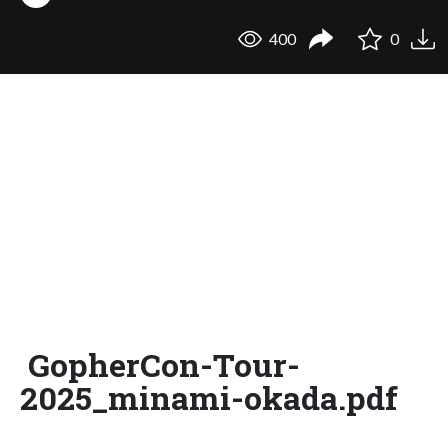
400
0
GopherCon-Tour-
2025_minami-okada.pdf