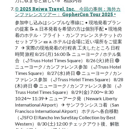
万に収まると嬉しい 6 相談内容
© 2025 Reiwa Travel, Inc. 今回の事例：海外カ
ンファレンスツアー： GopherCon Tour 2025 •
参加申し込みはシンプルな導線に • 現地発着プラン
の提案 📝 a. 日本発着を希望の方は個別手配 • 現地発
着のホテル・フライト・カンファレン スチケットの
セットプラン 🎫 a. ホテルは会場に近い場所をご提案
7 ✈ 実際の現地発着の⾏程表 ⼯夫したところ 日程
時間 旅程 8/25 (月) 16:00 📝 ニューヨーク / ホテル集
合 （🌙Truss Hotel Times Square） 8/26 (火) 終日 🟢
ニューヨーク / カンファレンス参加 （🌙Truss Hotel
Times Square） 8/27 (水) 終日 🟢 ニューヨーク / カン
ファレンス参加 （🌙Truss Hotel Times Square） 8/28
(木) 終日 🟢 ニューヨーク / カンファレンス参加 （🌙
Truss Hotel Times Square） 8/29 (金) 7:00〜 8:30
10:24〜 11:39 ✈ ニューアーク発（Newark Liberty
International Airport） ✈ サンフランシスコ着（San
Francisco International Airport） ホテルへ各自移動
（🌙SFO El Rancho Inn SureStay Collection by Best
Western） 8/30 (土) 12:00 チェックアウト後、解散