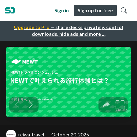
Sign in
Sign up for free
Upgrade to Pro
— share decks privately, control
downloads, hide ads and more …
reiwa-travel
October 20, 2025