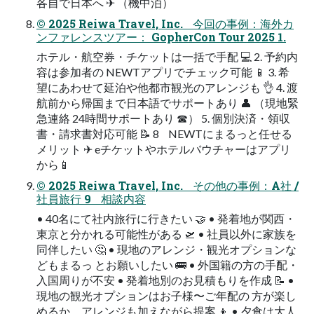
各自で日本へ ✈ （機中泊）
© 2025 Reiwa Travel, Inc. 今回の事例：海外カ
ンファレンスツアー： GopherCon Tour 2025 1.
ホテル・航空券・チケットは一括で手配 💻 2. 予約内
容は参加者の NEWTアプリでチェック可能 📱 3. 希
望にあわせて延泊や他都市観光のアレンジも 👌 4. 渡
航前から帰国まで日本語でサポートあり 👤 （現地緊
急連絡 24時間サポートあり ☎） 5. 個別決済・領収
書・請求書対応可能 📝 8 NEWTにまるっと任せる
メリット ✈ eチケットやホテルバウチャーはアプリ
から📱
© 2025 Reiwa Travel, Inc. その他の事例：A社 /
社員旅行 9 相談内容
• 40名にて社内旅行に行きたい 🤝 • 発着地が関西・
東京と分かれる可能性がある 🛫 • 社員以外に家族を
同伴したい 🤔 • 現地のアレンジ・観光オプションな
どもまるっ とお願いしたい 🚌 • 外国籍の方の手配・
入国周りが不安 • 発着地別のお見積もりを作成 📝 •
現地の観光オプションはお子様〜ご年配の 方が楽し
めるか、アレンジも加えながら提案 👦 • 夕食は大人