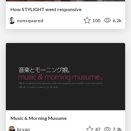
How STYLIGHT went responsive
nonsquared
100
6.2k
Music & Morning Musume
bryan
47
7.3k