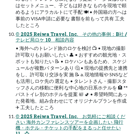
はセットメニュー、子どもは好きな ものを現地で頼
めるようにアラカルトにて手配 🍽 • 外国籍の方へは
事前の VISA申請に必要な 書類を前もって共有 ⼯夫
したところ
© 2025 Reiwa Travel, Inc. その他の事例：B社 /
テレビ局ロケ 10 相談内容
• 海外へのトレンド旅のロケを検討 📺 • 現地の撮影
許可取りもお願いしたい 👤 • おすすめの観光地・ス
ポットも知りたい 📝 • ロケハンもあるため、スケジ
ュールが複数パ ターンあり 🤔 • 現地の提携先と連携
をし、許可取り交渉を実 施 📝 a. 現地情報や SNSなど
も活用しロケ先の 選定も • タレントさん・撮影スタ
ッフさんの移動に便利 な中心地の日系ホテルを 🏨 **
バストイレ別のホテルを提案 🛀 🚽 • 希望時間にあっ
た発着地、組み合わせにて オリジナルプランを作成
✈ ⼯夫したところ
© 2025 Reiwa Travel, Inc. お気軽にご相談くだ
さい 海外カンファレンスツアーを企画したい 飛行
機・ホテル・チケットの手配をまるっと任せたい
11 📩