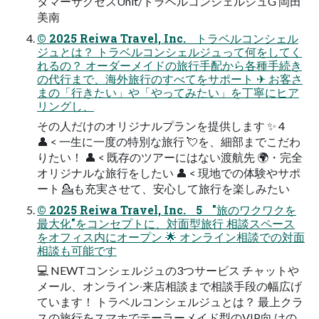
タマーサクセスUnit/トラベルコンシェルジュG 岡⽥
美南
© 2025 Reiwa Travel, Inc. トラベルコンシェル
ジュとは？ トラベルコンシェルジュって何をしてく
れるの？ オーダーメイドの旅行手配から各種手続き
の代行まで、海外旅行のすべてをサポート ✈ お客さ
まの「行きたい」や「やってみたい」を丁寧にヒア
リングし、
その人だけのオリジナルプランを提供します ✨ 4
👤 < 一生に一度の特別な旅行 💘を、細部までこだわ
りたい！ 👤 < 既存のツアーにはない渡航先 🌍・完全
オリジナルな旅行をしたい 👤 < 現地での体験やサポ
ート 💁も充実させて、安心して旅行を楽しみたい
© 2025 Reiwa Travel, Inc. 5 "旅のワクワクを
最⼤化"をコンセプトに、対⾯型旅⾏ 相談スペース
をオフィス内にオープン 🌟 オンライン相談での対⾯
相談も可能です
💻 NEWTコンシェルジュの3つサービス チャットや
メール、オンライン‧来店相談まで相談⼿段の幅広げ
ています！ トラベルコンシェルジュとは？ 最上クラ
スの旅⾏をスマホでテーラーメイド型のVIP向 けの