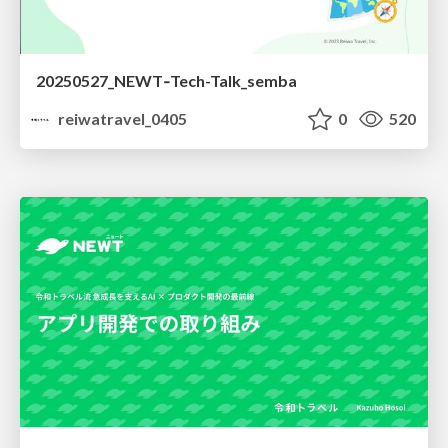
20250527_NEWT‐Tech-Talk_semba
reiwatravel_0405
0
520