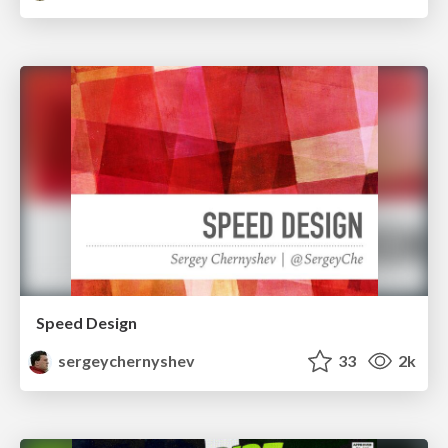
Speed Design
sergeychernyshev
33
2k