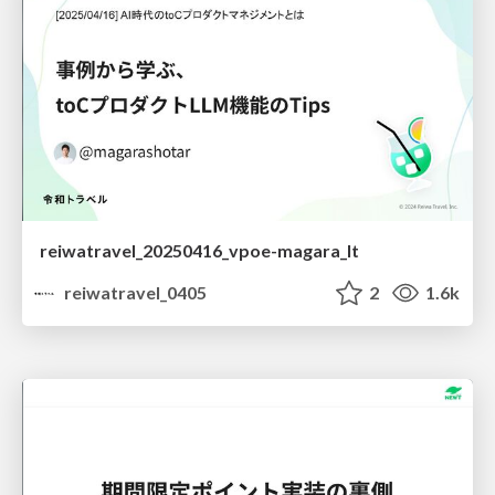
reiwatravel_20250416_vpoe-magara_lt
reiwatravel_0405
2
1.6k