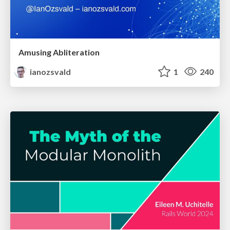
Amusing Abliteration
ianozsvald
1
240