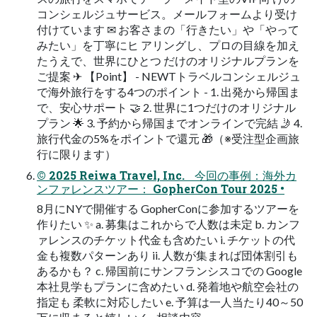
コンシェルジュサービス。メールフォームより受け
付けています ✉ お客さまの「⾏きたい」や「やって
みたい」を丁寧にヒ アリングし、プロの⽬線を加え
たうえで、世界にひとつ だけのオリジナルプランを
ご提案 ✈ 【Point】 - NEWTトラベルコンシェルジュ
で海外旅⾏をする4つのポイント - 1. 出発から帰国ま
で、安⼼サポート 🤝 2. 世界に1つだけのオリジナル
プラン 🌟 3. 予約から帰国までオンラインで完結 🤳 4.
旅⾏代⾦の5%をポイントで還元 🎁（※受注型企画旅
⾏に限ります）
© 2025 Reiwa Travel, Inc. 今回の事例：海外カ
ンファレンスツアー： GopherCon Tour 2025 •
8月にNYで開催する GopherConに参加するツアーを
作りたい ✨ a. 募集はこれからで人数は未定 b. カンフ
ァレンスのチケット代金も含めたい i. チケットの代
金も複数パターンあり ii. 人数が集まれば団体割引も
あるかも？ c. 帰国前にサンフランシスコでの Google
本社見学もプランに含めたい d. 発着地や航空会社の
指定も 柔軟に対応したい e. 予算は一人当たり40～50