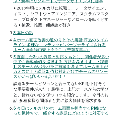
ぶ • 新卒はリクルートでデータサイエンスに従事
• 2019年頃にメルカリに転職し、データサイエンテ
ィス ト、ソフトウェアエンジニア、スクラムマスタ
ー、プロダク トマネージャーなどロールを転々とす
る • 検索、推薦、組織論が好き
3 本日の話
4 ホーム画面改善の道のりとその裏話 商品のタイム
ライン 多様なコンテンツが パーソナライズされる
ホーム画面経由売上↑↑↑ （苦節N年...）
5 直面した3つの課題と対応をもとに、関係者が多い
中でも顧客価値を追求する 方法を考えます。 • 課題
1: 各チームがバラバラに施策を考えてホーム画面が
カオスに！ • 課題2: 依頼対応だけでチームのリソー
スがいっぱいいっぱいだ！ •
課題3: チームビジョンと合ってないKPIを下げそう
な重要案件が来た！ 最後に、上記ケースからの学び
と、折れない心を保つコツを紹介します。 今日のお
話: 多種多様な関係者と共に顧客価値を追求する
6 今日はメルカリのホーム画面を担当するPMにな
った気持ちで、 紹介する課題にどのように対応する