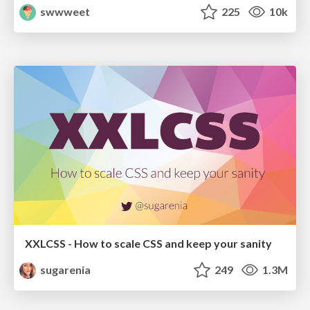
swwweet
225
10k
XXLCSS - How to scale CSS and keep your sanity
sugarenia
249
1.3M