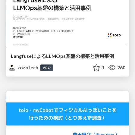
LangfuseによるLLMOps基盤の構築と活用事例
zozotech
1
260
PRO