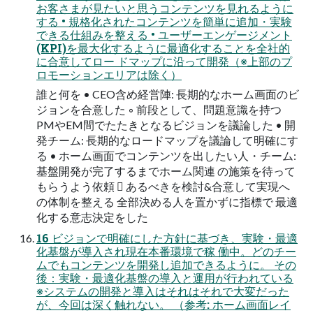
お客さまが見たいと思うコンテンツを見れるように
する • 規格化されたコンテンツを簡単に追加・実験
できる仕組みを整える • ユーザーエンゲージメント
(KPI)を最大化するように最適化することを全社的
に合意してロー ドマップに沿って開発（※上部のプ
ロモーションエリアは除く）
誰と何を • CEO含め経営陣: 長期的なホーム画面のビ
ジョンを合意した ◦ 前段として、問題意識を持つ
PMやEM間でたたきとなるビジョンを議論した • 開
発チーム: 長期的なロードマップを議論して明確にす
る • ホーム画面でコンテンツを出したい人・チーム:
基盤開発が完了するまでホーム関連 の施策を待って
もらうよう依頼 󰢐 あるべきを検討&合意して実現へ
の体制を整える 全部決める人を置かずに指標で 最適
化する意志決定をした
16 ビジョンで明確にした方針に基づき、実験・最適
化基盤が導入され現在本番環境で稼 働中。どのチー
ムでもコンテンツを開発し追加できるように。 その
後：実験・最適化基盤の導入と運用が行われている
※システムの開発と導入はそれはそれで大変だった
が、今回は深く触れない。 （参考: ホーム画面レイ