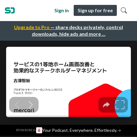
Sign in
Sign up for free
Upgrade to Pro
— share decks privately, control
downloads, hide ads and more …
·
Your Podcast. Everywhere. Effortlessly.
→
SPONSORED