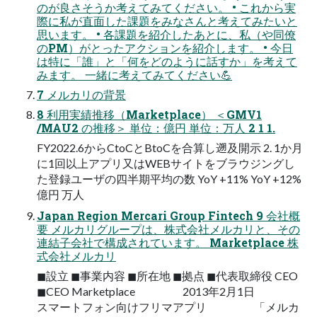
のが良さそうか考えてみてください。 • これから実
際に私が直面した課題をみなさんと考えてみたいと
思います。 • 各課題を紹介したあとに、私（や同僚
のPM）がとったアクションを紹介します。 • 今日
は特に「誰」と「何をどのように話すか」を考えて
みます。 一緒に考えてみてください💪
7 メルカリの背景
8 利用実績推移（Marketplace） ＜GMV1
/MAU2 の推移＞ 単位：億円 単位：万人 2 1 1.
FY2022.6からCtoCとBtoCを合算し遡及開示 2. 1か月
に1回以上アプリ又はWEBサイトをブラウジングし
た登録ユーザの四半期平均の数 YoY +11% YoY +12%
億円 万人
Japan Region Mercari Group Fintech 9 会社概
要 メルカリグループは、株式会社メルカリと、その
連結子会社で構成されています。 Marketplace 株
式会社メルカリ
◼設立 ◼事業内容 ◼所在地 ◼拠点 ◼代表取締役 CEO
◼CEO Marketplace 2013年2月1日
スマートフォン向けフリマアプリ 「メルカ