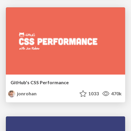
GitHub's CSS Performance
jonrohan
1033
470k