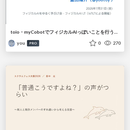
toio・myCobotでフィジカルAIっぽいことを行うための検討（とりあえず調査） / フィジカルAI LT（IoTLTによる開催）
you
0
270
PRO