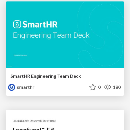
SmartHR Engineering Team Deck
smarthr
0
180