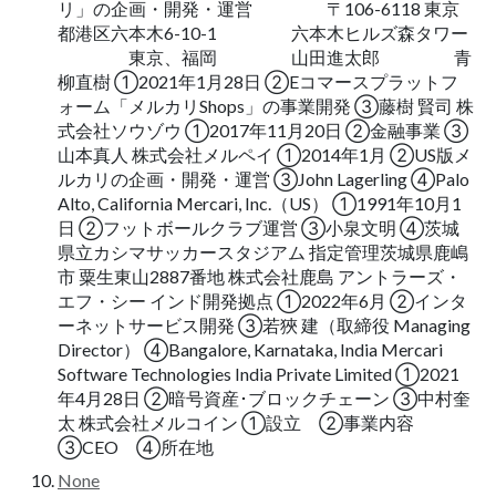
リ」の企画・開発・運営 〒106-6118 東京
都港区六本木6-10-1 六本木ヒルズ森タワー
東京、福岡 山田進太郎 青
柳直樹 ①2021年1月28日 ②Eコマースプラットフ
ォーム「メルカリShops」の事業開発 ③藤樹 賢司 株
式会社ソウゾウ ①2017年11月20日 ②金融事業 ③
山本真人 株式会社メルペイ ①2014年1月 ②US版メ
ルカリの企画・開発・運営 ③John Lagerling ④Palo
Alto, California Mercari, Inc.（US） ①1991年10月1
日 ②フットボールクラブ運営 ③小泉文明 ④茨城
県立カシマサッカースタジアム 指定管理茨城県鹿嶋
市 粟生東山2887番地 株式会社鹿島 アントラーズ・
エフ・シー インド開発拠点 ①2022年6月 ②インタ
ーネットサービス開発 ③若狹 建（取締役 Managing
Director） ④Bangalore, Karnataka, India Mercari
Software Technologies India Private Limited ①2021
年4月28日 ②暗号資産･ブロックチェーン ③中村奎
太 株式会社メルコイン ①設立 ②事業内容
③CEO ④所在地
None