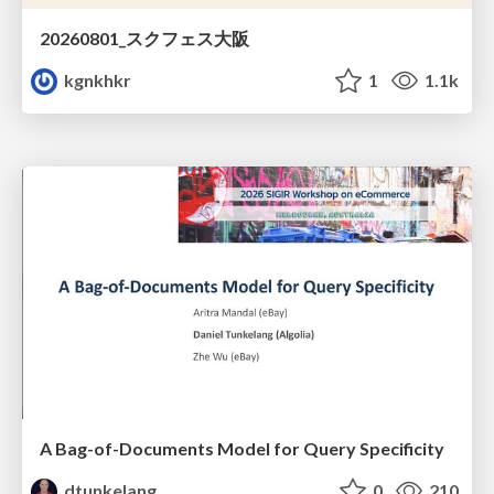
20260801_スクフェス大阪
kgnkhkr
1
1.1k
A Bag-of-Documents Model for Query Specificity
dtunkelang
0
210