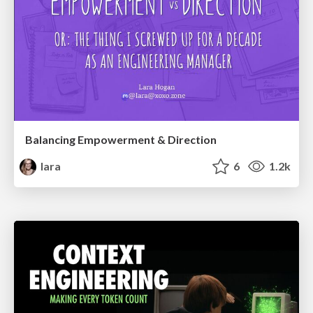
Balancing Empowerment & Direction
lara
6
1.2k