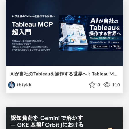
AIが自社のTableauを操作する世界へ：Tableau MCP超入門
tbtykk
0
110