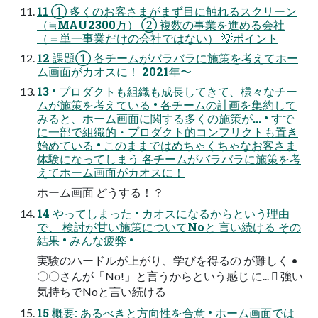
11 ① 多くのお客さまがまず目に触れるスクリーン
（≒MAU2300万） ② 複数の事業を進める会社
（＝単一事業だけの会社ではない） 💡ポイント
12 課題① 各チームがバラバラに施策を考えてホー
ム画面がカオスに！ 2021年〜
13 • プロダクトも組織も成長してきて、様々なチー
ムが施策を考えている • 各チームの計画を集約して
みると、ホーム画面に関する多くの施策が... • すで
に一部で組織的・プロダクト的コンフリクトも置き
始めている • このままではめちゃくちゃなお客さま
体験になってしまう 各チームがバラバラに施策を考
えてホーム画面がカオスに！
ホーム画面 どうする！？
14 やってしまった • カオスになるからという理由
で、 検討が甘い施策についてNoと 言い続ける その
結果 • みんな疲弊 •
実験のハードルが上がり、学びを得るの が難しく •
〇〇さんが「No!」と言うからという感じ に... 󰢄 強い
気持ちでNoと言い続ける
15 概要: あるべきと方向性を合意 • ホーム画面では