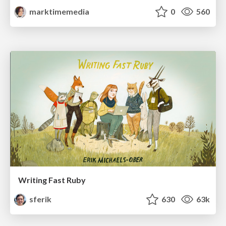
marktimemedia
0
560
Writing Fast Ruby
sferik
630
63k