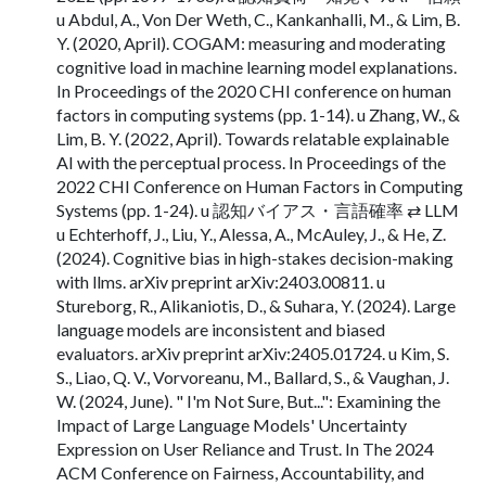
u Abdul, A., Von Der Weth, C., Kankanhalli, M., & Lim, B.
Y. (2020, April). COGAM: measuring and moderating
cognitive load in machine learning model explanations.
In Proceedings of the 2020 CHI conference on human
factors in computing systems (pp. 1-14). u Zhang, W., &
Lim, B. Y. (2022, April). Towards relatable explainable
AI with the perceptual process. In Proceedings of the
2022 CHI Conference on Human Factors in Computing
Systems (pp. 1-24). u 認知バイアス・言語確率 ⇄ LLM
u Echterhoff, J., Liu, Y., Alessa, A., McAuley, J., & He, Z.
(2024). Cognitive bias in high-stakes decision-making
with llms. arXiv preprint arXiv:2403.00811. u
Stureborg, R., Alikaniotis, D., & Suhara, Y. (2024). Large
language models are inconsistent and biased
evaluators. arXiv preprint arXiv:2405.01724. u Kim, S.
S., Liao, Q. V., Vorvoreanu, M., Ballard, S., & Vaughan, J.
W. (2024, June). " I'm Not Sure, But...": Examining the
Impact of Large Language Models' Uncertainty
Expression on User Reliance and Trust. In The 2024
ACM Conference on Fairness, Accountability, and