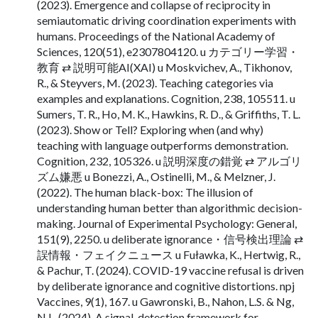
(2023). Emergence and collapse of reciprocity in
semiautomatic driving coordination experiments with
humans. Proceedings of the National Academy of
Sciences, 120(51), e2307804120. u カテゴリー学習・
教育 ⇄ 説明可能AI(XAI) u Moskvichev, A., Tikhonov,
R., & Steyvers, M. (2023). Teaching categories via
examples and explanations. Cognition, 238, 105511. u
Sumers, T. R., Ho, M. K., Hawkins, R. D., & Griffiths, T. L.
(2023). Show or Tell? Exploring when (and why)
teaching with language outperforms demonstration.
Cognition, 232, 105326. u 説明深度の錯覚 ⇄ アルゴリ
ズム嫌悪 u Bonezzi, A., Ostinelli, M., & Melzner, J.
(2022). The human black-box: The illusion of
understanding human better than algorithmic decision-
making. Journal of Experimental Psychology: General,
151(9), 2250. u deliberate ignorance・信号検出理論 ⇄
誤情報・フェイクニュース u Fuławka, K., Hertwig, R.,
& Pachur, T. (2024). COVID-19 vaccine refusal is driven
by deliberate ignorance and cognitive distortions. npj
Vaccines, 9(1), 167. u Gawronski, B., Nahon, L.S. & Ng,
N.L. (2024). A signal-detection framework for