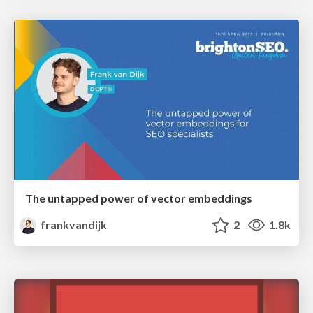
The untapped power of vector embeddings
frankvandijk
2
1.8k