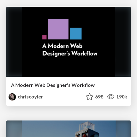
A Modern Web Designer's Workflow
chriscoyier
698
190k