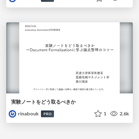
実験ノートをどう取るべきか
rinabouk
1
2.6k
PRO