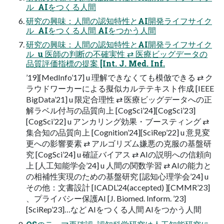
ル  AIをつくる人間
研究の興味：人間の認知特性とAI開発ライフサイク
ル  AIをつくる人間 AIをつかう人間
研究の興味：人間の認知特性とAI開発ライフサイク
ル  u 医師の判断の不確実性 ⇄ 医療ビッグデータの
品質評価指標の提案 [Int. J. Med. Inf.
’19][MedInfo’17] u 理解できなくても模倣できる ⇄ ク
ラウドワーカーによる擬似カルテテキスト作成 [IEEE
BigData’21] u 限定合理性 ⇄ 医療ビッグデータへの正
解ラベル付与の品質向上 [CogSci’24][CogSci’23]
[CogSci’22] u アンカリング効果・ブースティング ⇄
集合知の品質向上 [Cognition’24][SciRep’22] u 意見変
更への影響要素 ⇄ アルゴリズム嫌悪の克服の基盤研
究 [CogSci’24] u 確証バイアス ⇄ AIの説明への信頼向
上 [人工知能学会’24] u 人間の関数学習 ⇄ AIの能力と
の相補性実現のための基盤研究 [認知心理学会’24] u
その他：文書設計 [ICADL’24(accepted) ][CMMR’23]
、プライバシー保護AI [J. Biomed. Inform. ’23]
[SciRep’23]…など AIをつくる人間 AIをつかう人間