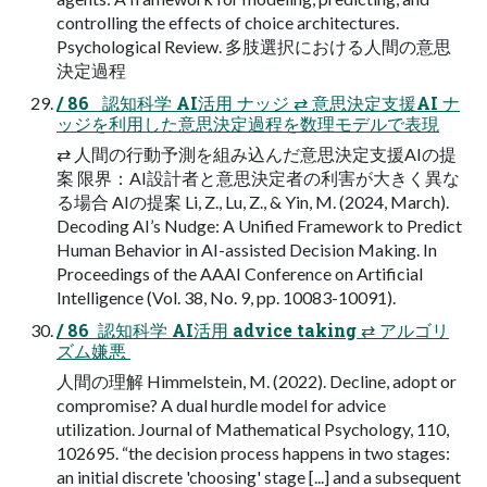
controlling the effects of choice architectures.
Psychological Review. 多肢選択における人間の意思
決定過程
/ 86   認知科学 AI活用 ナッジ ⇄ 意思決定支援AI ナ
ッジを利用した意思決定過程を数理モデルで表現
⇄ 人間の行動予測を組み込んだ意思決定支援AIの提
案 限界：AI設計者と意思決定者の利害が大きく異な
る場合 AIの提案 Li, Z., Lu, Z., & Yin, M. (2024, March).
Decoding AI’s Nudge: A Unified Framework to Predict
Human Behavior in AI-assisted Decision Making. In
Proceedings of the AAAI Conference on Artificial
Intelligence (Vol. 38, No. 9, pp. 10083-10091).
/ 86  認知科学 AI活用 advice taking ⇄ アルゴリ
ズム嫌悪 
人間の理解 Himmelstein, M. (2022). Decline, adopt or
compromise? A dual hurdle model for advice
utilization. Journal of Mathematical Psychology, 110,
102695. “the decision process happens in two stages:
an initial discrete 'choosing' stage [...] and a subsequent