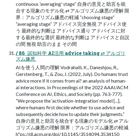
continuous 'averaging' stage” 自身の意見と助言を統
合する現象のモデル化 ⇄ アルゴリズム嫌悪の理解 限
界：アルゴリズム嫌悪の軽減 “choosing stage”
“averaging stage” アドバイス完全無視 アドバイス使
う 最終的な判断は アドバイス通り アドバイスに対
する最終的な選択 最終的な判断は アドバイスと自説
の間 無視 助言のまま その間
/ 86  認知科学 AI活用 advice taking ⇄ アルゴリ
ズム嫌悪 
AIを使う人間の理解 Vodrahalli, K., Daneshjou, R.,
Gerstenberg, T., & Zou, J. (2022, July). Do humans trust
advice more if it comes from ai? an analysis of human-
ai interactions. In Proceedings of the 2022 AAAI/ACM
Conference on AI, Ethics, and Society (pp. 763-777).
“We propose the ‘activation-integration’ model [...],
where humans first decide whether to use advice and
subsequently decide how to update their judgments.”
自身の意見と助言を統合する現象のモデル化 ⇄ アル
ゴリズム嫌悪の理解 限界：アルゴリズム嫌悪の軽減
h"ps://dl.acm.org/doi/10.1145/3514094.3534150