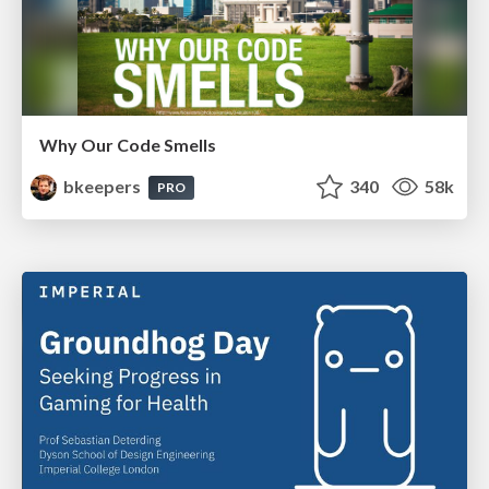
Why Our Code Smells
bkeepers
340
58k
PRO