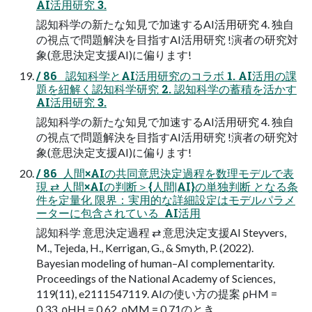
AI活用研究 3.
認知科学の新たな知見で加速するAI活用研究 4. 独自
の視点で問題解決を目指すAI活用研究 !演者の研究対
象(意思決定支援AI)に偏ります!
/ 86   認知科学とAI活用研究のコラボ 1. AI活用の課
題を紐解く認知科学研究 2. 認知科学の蓄積を活かす
AI活用研究 3.
認知科学の新たな知見で加速するAI活用研究 4. 独自
の視点で問題解決を目指すAI活用研究 !演者の研究対
象(意思決定支援AI)に偏ります!
/ 86  人間×AIの共同意思決定過程を数理モデルで表
現 ⇄ 人間×AIの判断＞{人間|AI}の単独判断 となる条
件を定量化 限界：実用的な詳細設定はモデルパラメ
ーターに包含されている  AI活用
認知科学 意思決定過程 ⇄ 意思決定支援AI Steyvers,
M., Tejeda, H., Kerrigan, G., & Smyth, P. (2022).
Bayesian modeling of human–AI complementarity.
Proceedings of the National Academy of Sciences,
119(11), e2111547119. AIの使い方の提案 ρHM =
0.33, ρHH = 0.62, ρMM = 0.71のとき