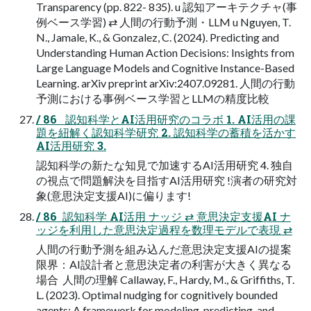
Transparency (pp. 822- 835). u 認知アーキテクチャ(事
例ベース学習) ⇄ 人間の行動予測・LLM u Nguyen, T.
N., Jamale, K., & Gonzalez, C. (2024). Predicting and
Understanding Human Action Decisions: Insights from
Large Language Models and Cognitive Instance-Based
Learning. arXiv preprint arXiv:2407.09281. 人間の行動
予測における事例ベース学習とLLMの精度比較
/ 86   認知科学とAI活用研究のコラボ 1. AI活用の課
題を紐解く認知科学研究 2. 認知科学の蓄積を活かす
AI活用研究 3.
認知科学の新たな知見で加速するAI活用研究 4. 独自
の視点で問題解決を目指すAI活用研究 !演者の研究対
象(意思決定支援AI)に偏ります!
/ 86  認知科学 AI活用 ナッジ ⇄ 意思決定支援AI ナ
ッジを利用した意思決定過程を数理モデルで表現 ⇄
人間の行動予測を組み込んだ意思決定支援AIの提案
限界：AI設計者と意思決定者の利害が大きく異なる
場合  人間の理解 Callaway, F., Hardy, M., & Griffiths, T.
L. (2023). Optimal nudging for cognitively bounded
agents: A framework for modeling, predicting, and