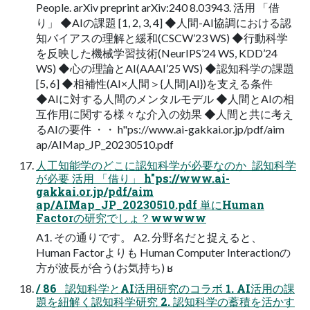
People. arXiv preprint arXiv:240 8.03943. 活用 「借
り」 ◆AIの課題 [1, 2, 3, 4] ◆人間-AI協調における認
知バイアスの理解と緩和(CSCW’23 WS) ◆行動科学
を反映した機械学習技術(NeurIPS’24 WS, KDD’24
WS) ◆心の理論とAI(AAAI’25 WS) ◆認知科学の課題
[5, 6] ◆相補性(AI×人間＞{人間|AI})を支える条件
◆AIに対する人間のメンタルモデル ◆人間とAIの相
互作用に関する様々な介入の効果 ◆人間と共に考え
るAIの要件 ・・ h"ps://www.ai-gakkai.or.jp/pdf/aim
ap/AIMap_JP_20230510.pdf
人工知能学のどこに認知科学が必要なのか  認知科学
が必要 活用 「借り」 h"ps://www.ai-
gakkai.or.jp/pdf/aim
ap/AIMap_JP_20230510.pdf 単にHuman
Factorの研究でしょ？wwwww
A1. その通りです。 A2. 分野名だと捉えると、
Human Factorよりも Human Computer Interactionの
方が波長が合う(お気持ち) ʁ
/ 86   認知科学とAI活用研究のコラボ 1. AI活用の課
題を紐解く認知科学研究 2. 認知科学の蓄積を活かす