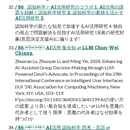
/ 86   認知科学とAI活用研究のコラボ 1. AI活用の課
題を紐解く認知科学研究 2. 認知科学の蓄積を活かす
AI活用研究 3.
認知科学の新たな知見で加速するAI活用研究 4. 独自
の視点で問題解決を目指すAI活用研究 !演者の研究対
象(意思決定支援AI)に偏ります!
/ 86   AI活用 集合知 ⇄ LLM Chun-Wei
Chiang,
Zhuoran Lu, Zhuoyan Li, and Ming Yin. 2024. Enhancing
AI-Assisted Group Decision Making through LLM-
Powered Devil's Advocate. In Proceedings of the 29th
Interna0onal Conference on Intelligent User Interfaces
(IUI '24). Associa0on for Compu0ng Machinery, New
York, NY, USA, 103–119.
h"ps://doi.org/10.1145/3640543.3645199 AIの使い方
の提案 より良い集合知を達成したい ⇄ LLMを悪魔の
代弁者として使う 限界：悪魔の代弁者はなぜ効果を
持つのか
/ 86   AI活用 認知科学 思考・言語 ⇄