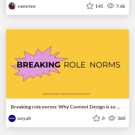
vanstee
141
7.6k
Breaking role norms: Why Content Design is so much more than writing copy - Taylor Woolridge
uxyall
0
360