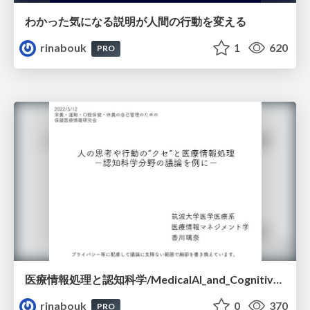
わかった気になる説明が人間の行動を変える
rinabouk
1
620
PRO
医療情報処理と認知科学/MedicalAI_and_CognitiveBiases
rinabouk
0
370
PRO