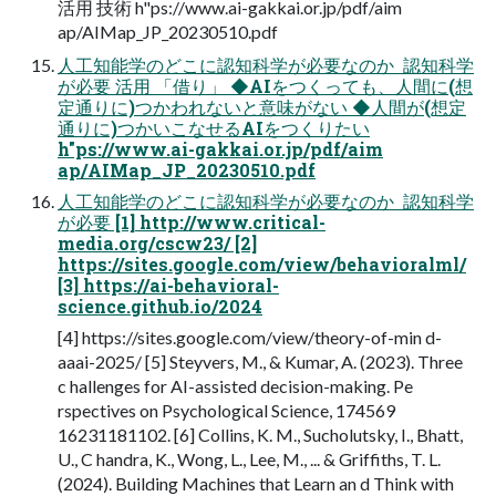
活用 技術 h"ps://www.ai-gakkai.or.jp/pdf/aim
ap/AIMap_JP_20230510.pdf
人工知能学のどこに認知科学が必要なのか  認知科学
が必要 活用 「借り」 ◆AIをつくっても、人間に(想
定通りに)つかわれないと意味がない ◆人間が(想定
通りに)つかいこなせるAIをつくりたい
h"ps://www.ai-gakkai.or.jp/pdf/aim
ap/AIMap_JP_20230510.pdf
人工知能学のどこに認知科学が必要なのか  認知科学
が必要 [1] http://www.critical-
media.org/cscw23/ [2]
https://sites.google.com/view/behavioralml/
[3] https://ai-behavioral-
science.github.io/2024
[4] https://sites.google.com/view/theory-of-min d-
aaai-2025/ [5] Steyvers, M., & Kumar, A. (2023). Three
c hallenges for AI-assisted decision-making. Pe
rspectives on Psychological Science, 174569
16231181102. [6] Collins, K. M., Sucholutsky, I., Bhatt,
U., C handra, K., Wong, L., Lee, M., ... & Griffiths, T. L.
(2024). Building Machines that Learn an d Think with