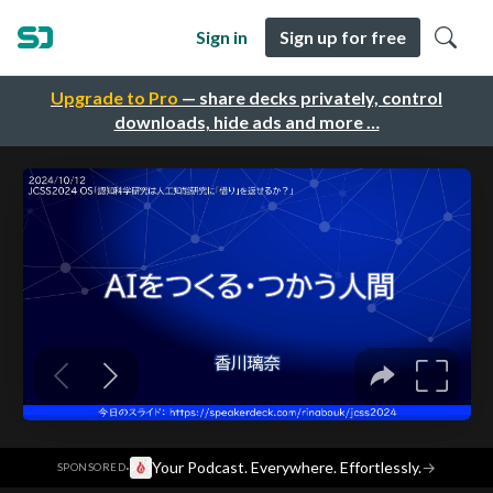
Sign in
Sign up for free
Upgrade to Pro
— share decks privately, control
downloads, hide ads and more …
·
Your Podcast. Everywhere. Effortlessly.
→
SPONSORED