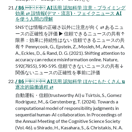
/ 86   AI活用 認知科学 注意・プライミング
効果 ⇄ 誤情報(デマ・流言)・フェイクニュース AI
を使う人間の理解
SNSでは情報の正確さ以外に注意が向く ⇄ あるニュ
ースの正確性を評価 ▶ 信頼できるニュースの共有↑
限界：効果に持続性はない 信頼できるニュースの共
有↑ Pennycook, G., Epstein, Z., Mosleh, M., Arechar, A.
A., Eckles, D., & Rand, D. G. (2021). Shifting attention to
accuracy can reduce misinformation online. Nature,
592(7855), 590-595. 信頼できないニュースの共有↓
関係ないニュースの正確性を事前に評価
/ 86   AI活用 認知科学 ほかにもたくさん u
逐次的協働過程 ⇄
自動運転・信頼(trustworthy AI) u Tsirtsis, S., Gomez
Rodriguez, M., & Gerstenberg, T. (2024). Towards a
computational model of responsibility judgments in
sequential human-AI collaboration. In Proceedings of
the Annual Meeting of the Cognitive Science Society
(Vol. 46). u Shirado, H., Kasahara, S., & Christakis, N. A.