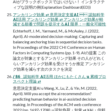
AIがブラックボックスではいけない！ インタラクテ
ィブな説明の例(Explanation Dashboard(ED))
アンカリング効果 ⇄ 意思決定支援AI  認知科学
AI活用 アンカリング効果 ⇄ アンカリング効果が軽
減する順番で問題を提示するAI 限界：一般化可能性
Echterhoff, J. M., Yarmand, M., & McAuley, J. (2022,
April). AI-moderated decision-making: Capturing and
balancing anchoring bias in sequential decision tasks.
In Proceedings of the 2022 CHI Conference on Human
Factors in Computing Systems (pp. 1-9). AIの提案 この
論文が対象とするアンカリング効果 その人がどれく
らいアンカリング効果を受けそうか推定 アンカリン
グ効果を減らす次のタスクを決定
/ 86   認知科学 AI活用 ほかにもたくさん u 累積プロ
スペクト理論 ⇄
意思決定支援AI u Wang, X., Lu, Z., & Yin, M. (2022,
April). Will you accept the ai recommendation?
predicting human behavior in ai-assisted decision
making. In Proceedings of the ACM web conference
2022 (pp. 1697-1708). u 認知負荷・知覚 ⇄ XAI・信頼