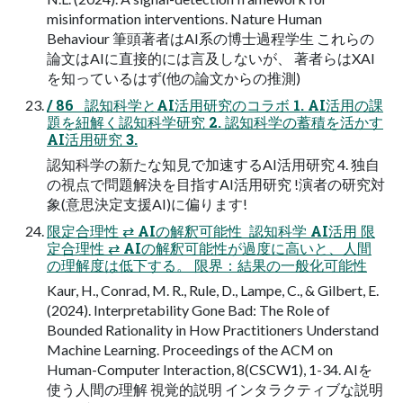
misinformation interventions. Nature Human
Behaviour 筆頭著者はAI系の博士過程学生 これらの
論文はAIに直接的には言及しないが、 著者らはXAI
を知っているはず(他の論文からの推測)
/ 86   認知科学とAI活用研究のコラボ 1. AI活用の課
題を紐解く認知科学研究 2. 認知科学の蓄積を活かす
AI活用研究 3.
認知科学の新たな知見で加速するAI活用研究 4. 独自
の視点で問題解決を目指すAI活用研究 !演者の研究対
象(意思決定支援AI)に偏ります!
限定合理性 ⇄ AIの解釈可能性  認知科学 AI活用 限
定合理性 ⇄ AIの解釈可能性が過度に高いと、人間
の理解度は低下する。 限界：結果の一般化可能性
Kaur, H., Conrad, M. R., Rule, D., Lampe, C., & Gilbert, E.
(2024). Interpretability Gone Bad: The Role of
Bounded Rationality in How Practitioners Understand
Machine Learning. Proceedings of the ACM on
Human-Computer Interaction, 8(CSCW1), 1-34. AIを
使う人間の理解 視覚的説明 インタラクティブな説明