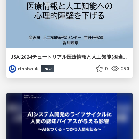
JSAI2024チュートリアル医療情報と人工知能(担当箇所)
rinabouk
0
250
PRO