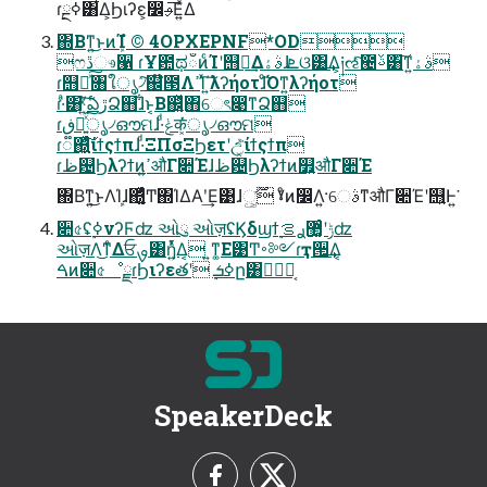
ɾ࣮ߦྔ͸͋Δ͕Ϧιʔε͕෼ࢄ͞Ε͍ͯΔ
΍Βͳ͍͜ͱͷܾΊํ © 4OPXEPNF*OD
ෆڐෳ੡ ɾҰ఺ಥഁͷͨΊʹ஫ྗ͢Δࣄۀɺܧଓ͸͢Δ͕༏ઌͯ͠౤ࢿ͸͠ͳ͍ࣄۀ
ɾ஫ྗͯ͠৘ใൃ৴ͯ͠஌໊౓ΛߴΊͯ΄͍͠λʔήοτɺͦ͏͡Όͳ͍λʔήοτ
ɾ·ͣ͸֮͑ͯ΄͍͠ఏڙՁ஋ɺ͋ͱ͔Β஌͓͍ͬͯͯ΋େৎ෉ͳՁ஋
ɾڧԽ͍ͯ͘͠ൃ৴ഔମɺ·ͩݟक͓ͬͯ͘ൃ৴ഔମ
ɾ૿΍͍͖͍ͯͨ͠ίϯςϯπɺ·ͩΞΠσΞϦετʹඋ͓͑ͯ͘ίϯςϯπ
ɾظ଴Ϧλʔϯͷߴ͍औΓ૊Έɺظ଴Ϧλʔϯͷ௿͍औΓ૊Έ
΍Βͳ͍͜ͱΛܾΊɺ΍͍͚ͬͯͨͲ΍ΊΔΑ͏ʹ͢Ε͹ɺ͕࣌ؒු͘ ˠͦͷ෼Λ͍·େࣄͳऔΓ૊Έʹ஫͍Ͱ͍͘
૊৫ʢ࣮ߦνʔϜʣ ઓུ ઓज़ʢϏδϣϯ࣮ݱʹ޲͚ͨࢪࡦʣ
ઓज़Λ͜ͳͤΔਓࡐ͸ἧ͍ͬͯΔ͔ ͍ͳ͚Ε͹Ͳ͏࠾༻ɾҭ੒͢Δ͔
ࠓͷ૊৫ೳྗɾϦιʔεతʹ ࣮ߦܭը͸ݱ࣮త͔
SpeakerDeck