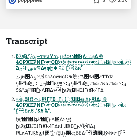
Transcript
ΰʔϧ͔Βٯࢉͯ͠ʮ͍͍࠷ॳͷҰาʯʮೋา໨Ҏ߱ʯΛઃܭ͢Δ ©
4OPXEPNF*OD ෆڐෳ੡ ݱঢ় ઓུ
ݱࡏͷ΋ͯΔࢿݯ ʢελοϑͷεΩϧɾ࣌ؒɺ ޿ࠂએ఻අͳͲʣ
ཧ૝ʹۙͮͨ͘Ίͷ ࢪࡦ ཧ૝ʹۙͮͨ͘Ίͷ ࢪࡦ ཧ૝ʹۙͮͨ͘Ίͷ ࢪࡦ 5&". 5&". 5&".
5&". ֤ʑ͕ࣗ༝ʹ΍Γ͍ͨ͜ͱΛ΍͍ͬͯΔͱ Ϧιʔε͕෼ࢄ͞ΕɺޮՌ΋ऑ͘ͳΔ
ઓུ͸Ծઆɻ΍Γͳ͕Βہ໘͕ݟ͑ͯɺํ޲ੑ΋ఆ·Δ͜ͱ΋͋Δɻ ©
4OPXEPNF*OD ෆڐෳ੡ ݱঢ় ઓུ
͋Γ͍ͨ ࣾձͷ࢟ 5&". 5&".
㙽ʹ΋֯ʹ΋ɺ֤ʑ͕ࣗ༝ʹ΍Γ͍ͨ͜ͱΛ΍͍ͬͯΔͱ
Ϧιʔε͕෼ࢄ͞ΕɺޮՌ΋ऑ͘ͳΔͷͰɺ΍Βͳ͍͜ͱΛܾΊͯਐΊΔɻ
ҎԼͷΑ͏ͳɺϏδϣϯ࣮ݱʹ޲ ͚ͨาΈ͕ಷ͍͜ͱ͸ආ͚ΒΕΔ ɾͦ΋ͦ΋࣮ߦྔ͕શવগͳ͍