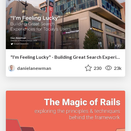
"I'm Feeling Lucky" - Building Great Search Experiences for Today's Users (#IAC19)
danielanewman
230
23k