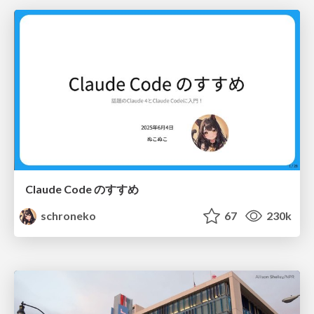
Claude Code のすすめ
schroneko
67
230k