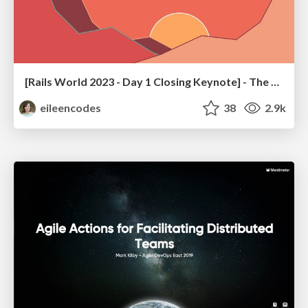
[Rails World 2023 - Day 1 Closing Keynote] - The Magic of Rails
eileencodes
38
2.9k