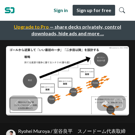
Sign in
Sign up for free
Upgrade to Pro
— share decks privately, control
downloads, hide ads and more …
Ryohei Muroya / 室谷良平 スノードーム代表取締