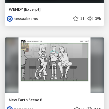
WENDY [Excerpt]
tessaabrams
11
39k
New Earth Scene 8
popppiees
3
2.5k