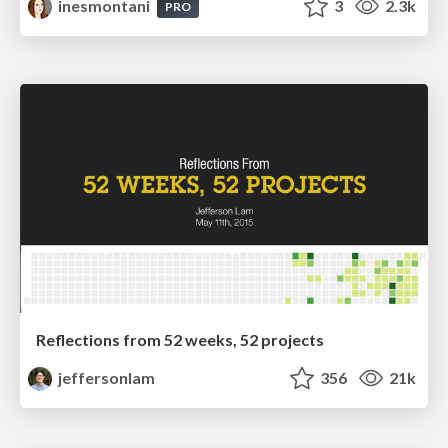
inesmontani
3
2.3k
PRO
Reflections from 52 weeks, 52 projects
jeffersonlam
356
21k