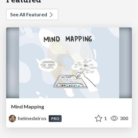
See All Featured
Mind Mapping
helmedeiros
1
300
PRO