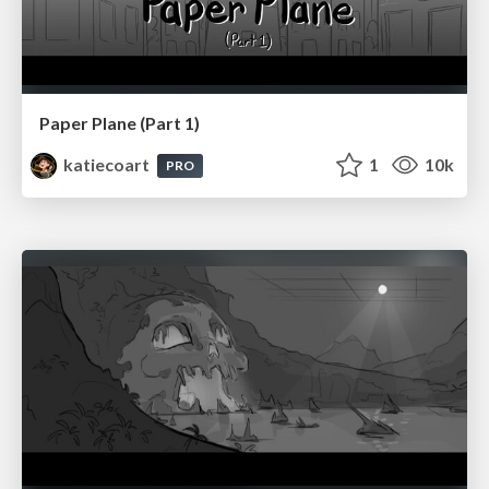
Paper Plane (Part 1)
katiecoart
1
10k
PRO