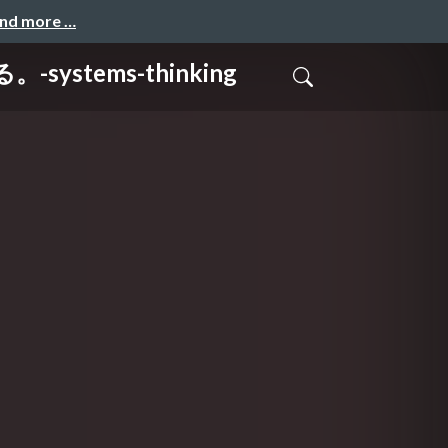
and more …
tems-thinking