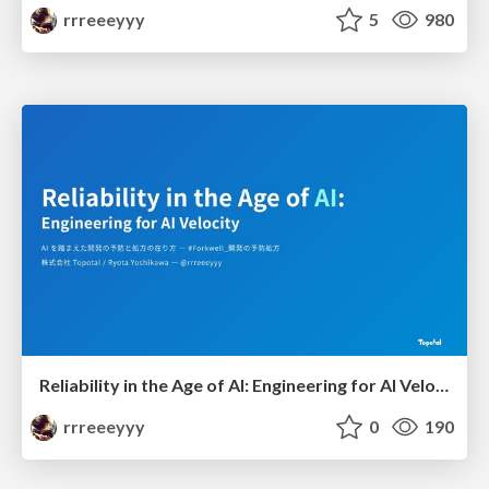
rrreeeyyy
5
980
Reliability in the Age of AI: Engineering for AI Velocity
rrreeeyyy
0
190