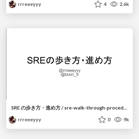
rrreeeyyy
4
2.6k
SRE の歩き方・進め方 / sre-walk-through-procedure
rrreeeyyy
0
9k