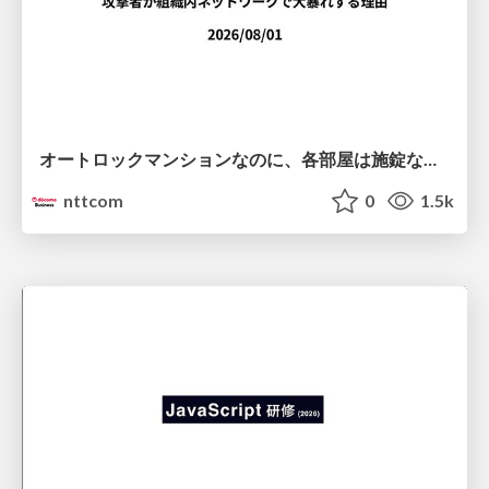
オートロックマンションなのに、各部屋は施錠なし！？ 攻撃者が組織内ネットワークで大暴れする理由 / The Front Door Is Locked, but the Rooms Are Wide Open: Why Attackers Move Freely Inside Enterprise Networks
nttcom
0
1.5k