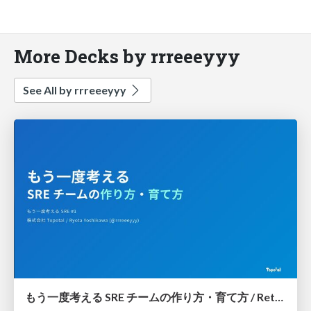
More Decks by rrreeeyyy
See All by rrreeeyyy
もう一度考える SRE チームの作り方・育て方 / Rethinking SRE #1: Building and Growing SRE Teams