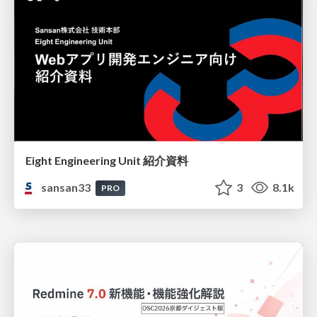
Eight Engineering Unit 紹介資料
sansan33
3
8.1k
PRO