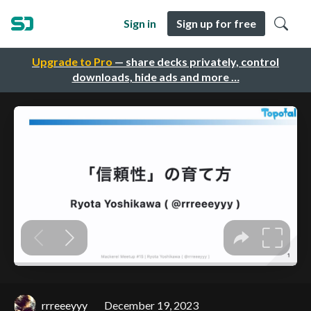
Sign in
Sign up for free
Upgrade to Pro
— share decks privately, control
downloads, hide ads and more …
rrreeeyyy
December 19, 2023