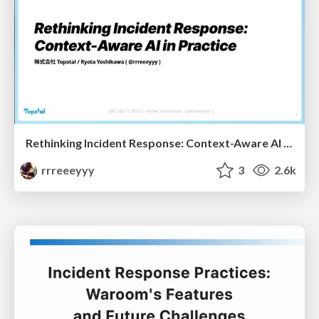
Rethinking Incident Response: Context-Aware AI in Practice
rrreeeyyy
3
2.6k