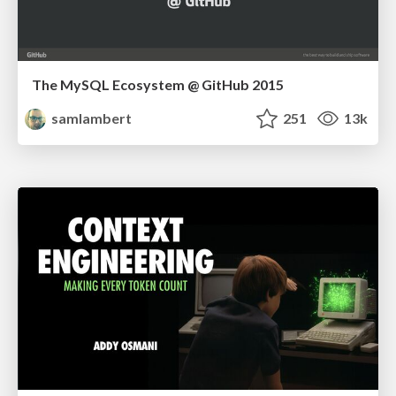
The MySQL Ecosystem @ GitHub 2015
samlambert
251
13k