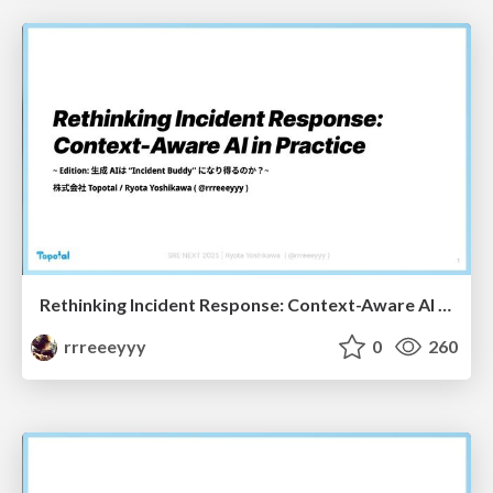
Rethinking Incident Response: Context-Aware AI in Practice - Incident Buddy Edition -
rrreeeyyy
0
260