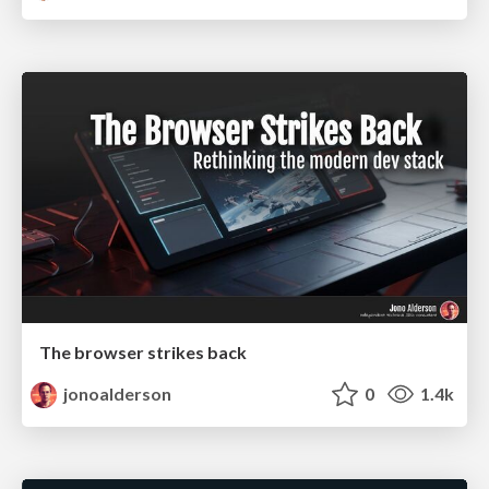
The browser strikes back
jonoalderson
0
1.4k