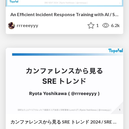
An Efficient Incident Response Training with AI / SRE NEXT 2024 Sponsor Session
rrreeeyyy
1
6.2k
カンファレンスから見る SRE トレンド 2024 / SRE Trends from Conferences in 2024 #SRE_Findy