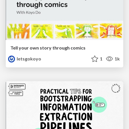
Tell your own story through comics
letsgokoyo
1
1k