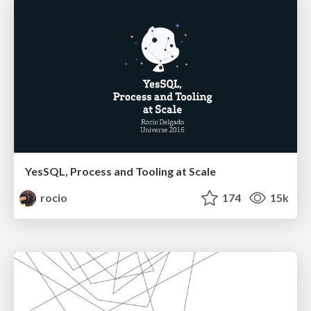
YesSQL, Process and Tooling at Scale
rocio
174
15k