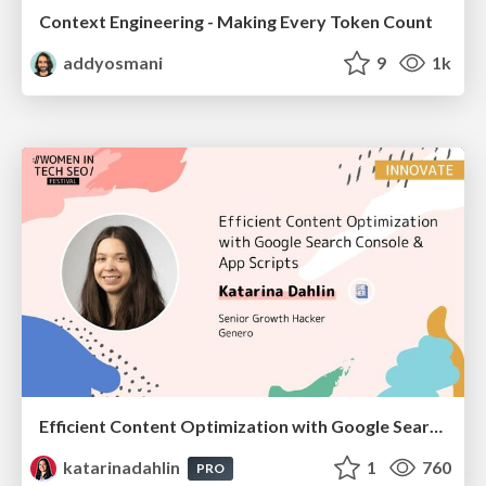
Context Engineering - Making Every Token Count
addyosmani
9
1k
Efficient Content Optimization with Google Search Console & Apps Script
katarinadahlin
1
760
PRO