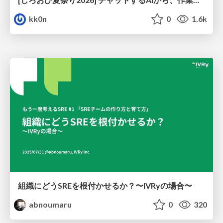
kk0n
0
1.6k
組織にどうSREを根付かせるか？〜IVRyの場合〜
abnoumaru
0
320