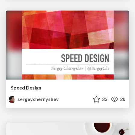
Speed Design
sergeychernyshev
33
2k