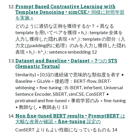
Prompt Based Contrastive Learning with
Template Denoising • simCSEと同様に対照学習
を実施 ◦
どのように適切な正例を獲得するか？ ◦ 異なる
template を用いてペアを獲得 ◦ h_i : template 全体を
入力し獲得した隠れ表現 ◦ h^_i : template の部分（入
力文はpadding的に処理）のみを入力し獲得した隠れ
表現 ◦ h_i - h^_i : sentence embedding 12
Dataset and Baseline • Dataset ◦ 7つの STS
(Semantic Textual
Similarity) ◦ [0,5]の連続値で意味的な類似度を表す •
Baseline ◦ GLoVe ◦ 後処理：BERT-flow, BERT-
whitening ◦ fine-tuning : IS-BERT, inferSent, Universal
Sentence Encoder, SBERT, simCSE, ConSERT •
pretrained and fine-tuned ◦ 事前学習のみ ◦ fine-tuning
▪ 教師なし ▪ 教師あり 13
Non fine-tuned BERT results • PromptBERT は
大幅な改善が確認 ◦ fine-tuning 設定の
ConSERT よりもよい性能になっているものも 14