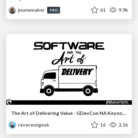
jnunemaker
61
9.9k
PRO
The Art of Delivering Value - GDevCon NA Keynote
reverentgeek
16
2.1k