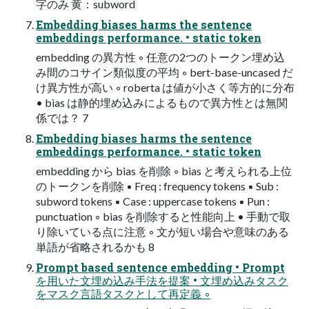
字のみ 黄：subword
Embedding biases harms the sentence
embeddings performance. • static token
embedding の異方性 ◦ 任意の2つのトークン埋め込
み間のコサイン類似度の平均 ◦ bert-base-uncased だ
け異方性が高い ◦ roberta は値が小さく等方的に分布
• bias は静的埋め込みによるもので異方性とは無関
係では？ 7
Embedding biases harms the sentence
embeddings performance. • static token
embedding から bias を削除 ◦ bias と考えられる上位
のトークンを削除 ▪ Freq : frequency tokens ▪ Sub :
subword tokens ▪ Case : uppercase tokens ▪ Pun :
punctuation ◦ bias を削除すると性能向上 • 手動で取
り除いている点に注意 ◦ 文が短い場合や意味のある
単語が省略されるかも 8
Prompt based sentence embedding • Prompt
を用いた文埋め込み手法を提案 • 文埋め込みタスク
をマスク言語タスクとして再定義 ◦