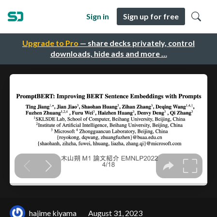
Sign in
Sign up for free
Upgrade to Pro
— share decks privately, control
downloads, hide ads and more …
hajime kiyama
August 31, 2023