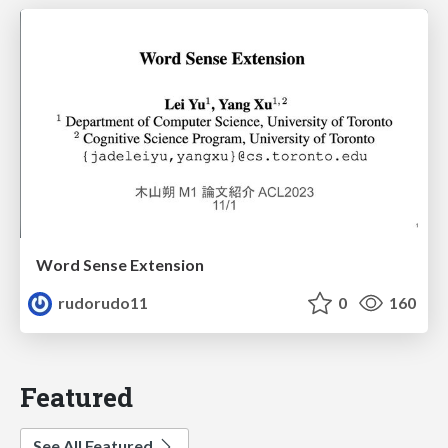
Word Sense Extension
rudorudo11
0
160
Featured
See All Featured