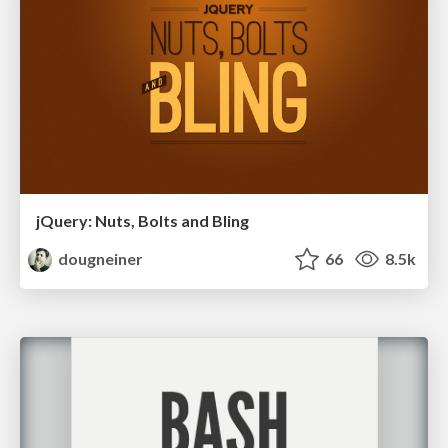
jQuery: Nuts, Bolts and Bling
dougneiner
66
8.5k