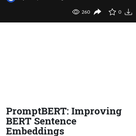
260
0
PromptBERT: Improving
BERT Sentence
Embeddings