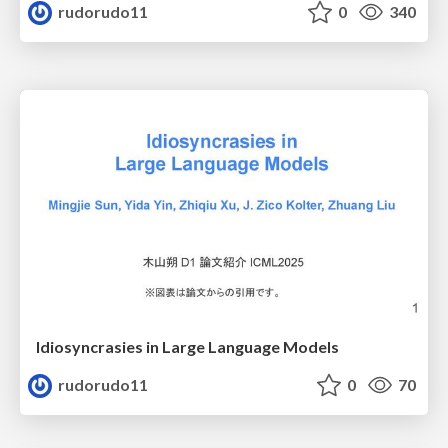
rudorudo11
0
340
Idiosyncrasies in Large Language Models
rudorudo11
0
70