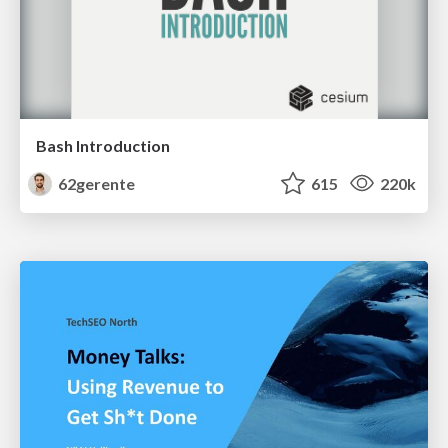
Bash Introduction
62gerente
615
220k