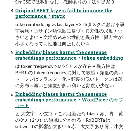
SimCSEでは教師なし，教師ありの手法を提案 3
Original BERT layers fail to improve the
performance. • static
token embedding vs last layer ◦ STSタスクにおける事
前実験 ◦ コサイン類似度に基づく異方性の尺度 ◦ 小
さいとよい • 文埋め込みの性能と異方性 ◦ 異方性が
小さくなっても性能は向上しない 4
Embedding biases harms the sentence
embeddings performance. • token embedding
は token frequency のバイアスが存在 • 異方性は
BERT の token frequency に対して敏感 ◦ 頻度の高い
トークンはクラスター化 ◦ 頻度の低いトークンは疎
に分布 5 濃いと頻度が多い 薄いと頻度が少ない
Embedding biases harms the sentence
embeddings performance. • WordPiece のサブ
ワード
と 大文字、小文字 ◦ これは新たな bias ◦ 赤、青、黄
の3つ（2つ）の領域に分かれる ◦ RoBERTa は
subword の影響が大きい 6 赤：大文字あり 青：小文