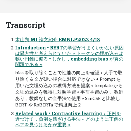
Transcript
木山朔 M1 論文紹介 EMNLP2022 4/18
Introduction • BERTの学習がうまくいかない原因
は異方性と考えられていた ◦ トークンの埋め込みは
狭い円錐に偏る • しかし，embedding bias が真の
問題である ◦
bias を取り除くことで性能の向上を確認 ◦ 人手で取
り除く & 文が短い場合に対応できない • Prompt を
用いた文埋め込みの獲得方法を提案 ◦ template から
文埋め込みを獲得し対照学習 ◦ 事前学習のみ， 教師
あり，教師なしの全手法で使用 ◦ SimCSE と比較し
BERT や RoBERTa で精度向上 2
Related work • Contractive learning ◦ 正例を
近づけて，負例を遠ざける手法 ◦ どのように正例の
ペアを見つけるかが重要 ◦