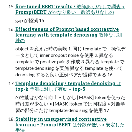
fine-tuned BERT results • 教師あり/なしで調査 ◦
PromptBERT がかなり良い ◦ 教師ありなしの
gap が軽減 15
Effectiveness of Prompt based contrastive
learning with template denoising 教師なし訓
練の
object を変えた時の実験 1. 同じ template で，擬似デ
ータとして inner dropout noise を使用 2. 異なる
template で positive pair を作成 3. 異なる template で
template denoising を実施 異なる template を使って
denoising すると良い正例ペアが獲得できる 16
Template denoising • template denoising は
top-k 予測に対して有効 ◦ top-5
の性能はかなり向上 ◦ しかし [MASK] tokenを使った
時は差が少ない • [MASK] token では同程度 ◦ 対照学
習の部分にだけ template denoising を使用 17
Stability in unsupervised contrastive
learning • PromptBERT は分散が低い ◦ 安定した
手法