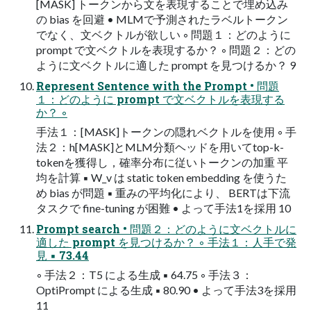
[MASK] トークンから文を表現することで埋め込み
の bias を回避 • MLMで予測されたラベルトークン
でなく、文ベクトルが欲しい ◦ 問題１：どのように
prompt で文ベクトルを表現するか？ ◦ 問題２：どの
ように文ベクトルに適した prompt を見つけるか？ 9
Represent Sentence with the Prompt • 問題
１：どのように prompt で文ベクトルを表現する
か？ ◦
手法１：[MASK]トークンの隠れベクトルを使用 ◦ 手
法２：h[MASK]とMLM分類ヘッドを用いてtop-k-
tokenを獲得し，確率分布に従いトークンの加重 平
均を計算 ▪ W_v は static token embedding を使うた
め bias が問題 ▪ 重みの平均化により、 BERTは下流
タスクで fine-tuning が困難 • よって手法1を採用 10
Prompt search • 問題２：どのように文ベクトルに
適した prompt を見つけるか？ ◦ 手法１：人手で発
見 ▪ 73.44
◦ 手法２：T5 による生成 ▪ 64.75 ◦ 手法３：
OptiPrompt による生成 ▪ 80.90 • よって手法3を採用
11