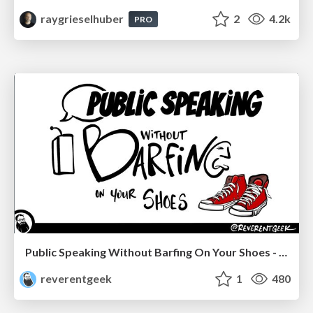
raygrieselhuber
2
4.2k
PRO
Public Speaking Without Barfing On Your Shoes - THAT 2023
reverentgeek
1
480