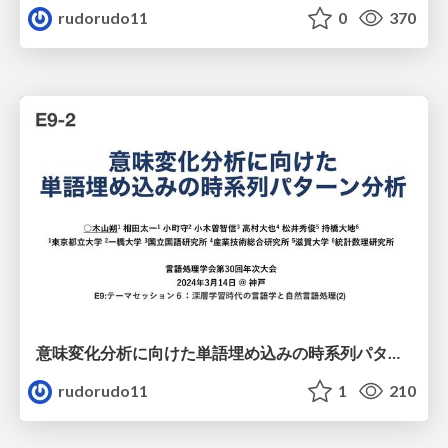
rudorudo11
0
370
意味変化分析に向けた単語埋め込みの時系列パターン分析
rudorudo11
1
210