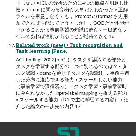
下しない • ICL の分析のために4つの観点を用意し比
較 ◦ format に関わる部分が大事だとわかった ◦ 正解
ラベルを用意しなくても， Prompt の format さえ用
意できれば性能はでそう ◦ しかし，OODだと性能が
下がることから事前学習の知識に依存 ◦ 一般的なラ
ベルであれば性能が出ることが期待できる 16
Related work (new) • Task recognition and
Task learning [Pan+,
ACL findings 2023] ◦ ICLはタスクを認識する部分と
タスクを学習する部分の二つに別れるのでは？ ◦ タ
スク認識 ▪ demoを通じてタスクを認識し，事前学習
した分布に適応できる能力 ▪ スケールしない能力
（事前学習で獲得済み） ◦ タスク学習 ▪ 事前学習時
にみられなかった input-label mapping を捉える能力
▪ スケールする能力（ICLで主に学習する内容） ◦ 紹
介した論文の一歩先の内容 17