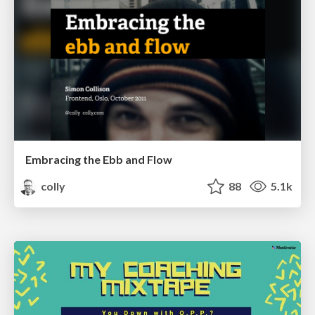
Embracing the Ebb and Flow
colly
88
5.1k