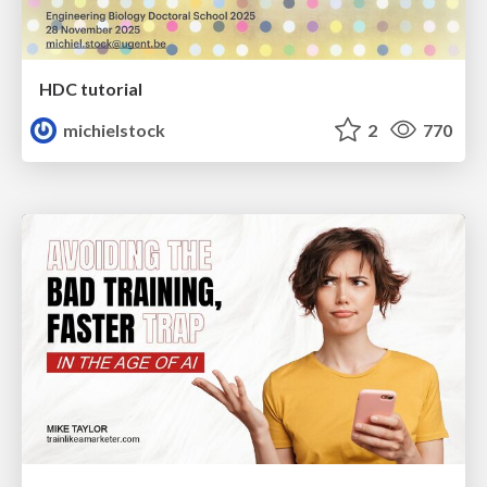
HDC tutorial
michielstock
2
770