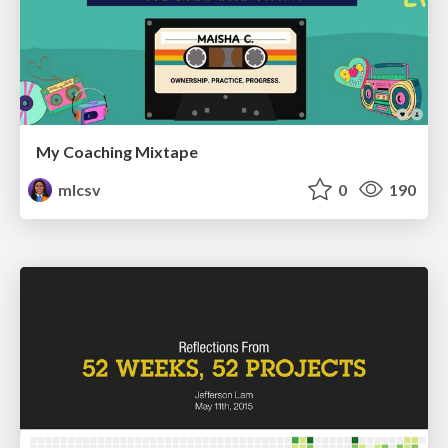
My Coaching Mixtape
mlcsv
0
190