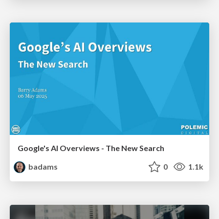
Google's AI Overviews - The New Search
badams
0
1.1k