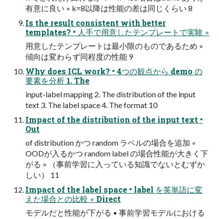
有意に良い ◦ k=8以降は性能の差は同じくらい 8
Is the result consistent with better
templates? • 人手で用意したテンプレートで実験 ◦
用意したテンプレートは最小限のものであるため ◦
傾向は変わらず同程度の性能 9
Why does ICL work? • 4つの観点から demo の
要素を分析 1. The
input-label mapping 2. The distribution of the input
text 3. The label space 4. The format 10
Impact of the distribution of the input text •
Out
of distribution かつ random ラベルの場合を追加 ◦
OODが入るかつ random label の場合性能が大きく下
がる ◦ （事前学習に入っている知識でないとむずか
しい） 11
Impact of the label space • label を英単語に変
えた場合との比較 ◦ Direct
モデルだと性能が下がる ▪ 事前学習モデルにおける