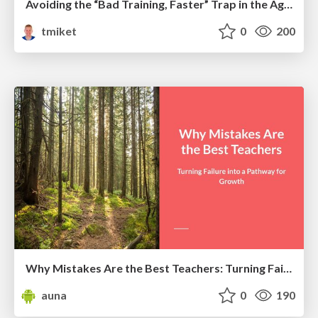
Avoiding the “Bad Training, Faster” Trap in the Age of AI
tmiket
0
200
Why Mistakes Are the Best Teachers: Turning Failure into a Pathway for Growth
auna
0
190