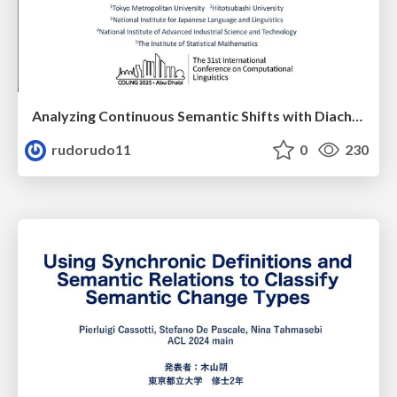
Analyzing Continuous Semantic Shifts with Diachronic Word Similarity Matrices.
rudorudo11
0
230