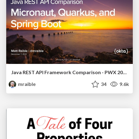
Java REST API Framework Comparison - PWX 2021
mraible
34
9.6k