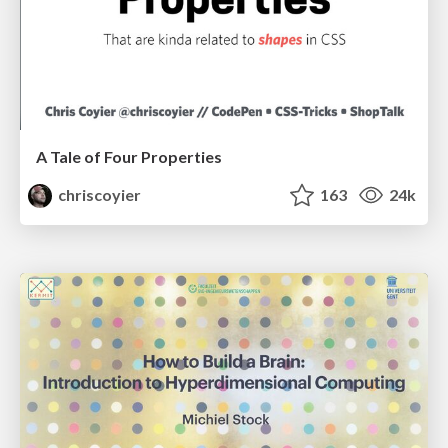
A Tale of Four Properties
chriscoyier
163
24k