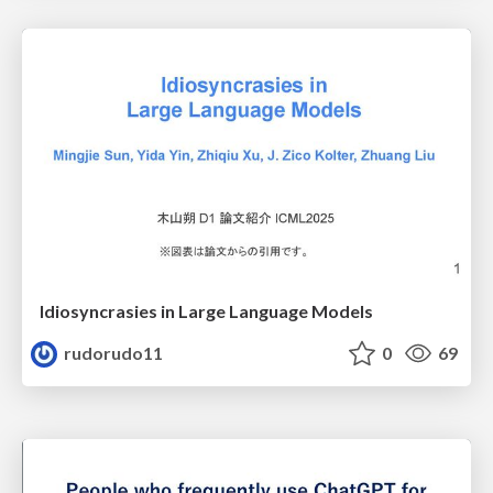
Idiosyncrasies in Large Language Models
rudorudo11
0
69