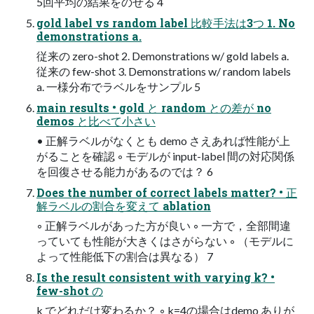
5回平均の結果をのせる 4
gold label vs random label 比較手法は3つ 1. No
demonstrations a.
従来の zero-shot 2. Demonstrations w/ gold labels a.
従来の few-shot 3. Demonstrations w/ random labels
a. 一様分布でラベルをサンプル 5
main results • gold と random との差が no
demos と比べて小さい
• 正解ラベルがなくとも demo さえあれば性能が上
がることを確認 ◦ モデルが input-label 間の対応関係
を回復させる能力があるのでは？ 6
Does the number of correct labels matter? • 正
解ラベルの割合を変えて ablation
◦ 正解ラベルがあった方が良い ◦ 一方で，全部間違
っていても性能が大きくはさがらない ◦ （モデルに
よって性能低下の割合は異なる） 7
Is the result consistent with varying k? •
few-shot の
k でどれだけ変わるか？ ◦ k=4の場合はdemo ありが