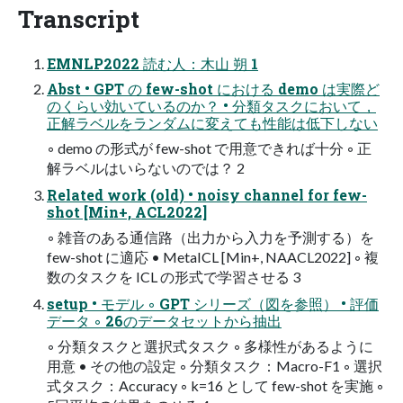
Transcript
EMNLP2022 読む人：木山 朔 1
Abst • GPT の few-shot における demo は実際ど
のくらい効いているのか？ • 分類タスクにおいて，
正解ラベルをランダムに変えても性能は低下しない
◦ demo の形式が few-shot で用意できれば十分 ◦ 正
解ラベルはいらないのでは？ 2
Related work (old) • noisy channel for few-
shot [Min+, ACL2022]
◦ 雑音のある通信路（出力から入力を予測する）を
few-shot に適応 • MetaICL [Min+, NAACL2022] ◦ 複
数のタスクを ICL の形式で学習させる 3
setup • モデル ◦ GPT シリーズ（図を参照） • 評価
データ ◦ 26のデータセットから抽出
◦ 分類タスクと選択式タスク ◦ 多様性があるように
用意 • その他の設定 ◦ 分類タスク：Macro-F1 ◦ 選択
式タスク：Accuracy ◦ k=16 として few-shot を実施 ◦