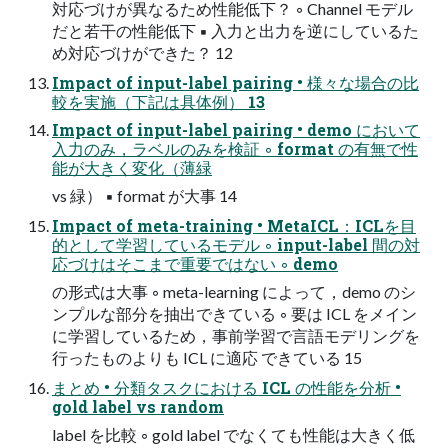
対応づけが異なるため性能低下？ ◦ Channel モデル
だと若干の性能低下 ▪ 入力と出力を逆にしているた
め対応づけができた？ 12
Impact of input-label pairing • 様々な場合の比
較を実施（下記は具体例） 13
Impact of input-label pairing • demo において
入力のみ，ラベルのみを検証 ◦ format の有無で性
能が大きく変化（薄緑
vs 緑） ▪ format が大事 14
Impact of meta-training • MetaICL：ICLを目
的として学習しているモデル ◦ input-label 間の対
応づけはそこまで重要ではない ◦ demo
の形式は大事 ◦ meta-learning によって，demo のシ
ンプルな部分を抽出できている ◦ 要は ICL をメイン
に学習しているため，事前学習で言語モデリングを
行ったものよりも ICL に適応 できている 15
まとめ • 分類タスクにおける ICL の性能を分析 •
gold label vs random
label を比較 ◦ gold label でなくても性能は大きく低