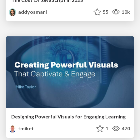
addyosmani
55
10k
Designing Powerful Visuals for Engaging Learning
tmiket
1
470