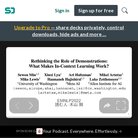
Sign in
Sign up for free
Upgrade to Pro
— share decks privately, control
downloads, hide ads and more …
·
Your Podcast. Everywhere. Effortlessly.
→
SPONSORED