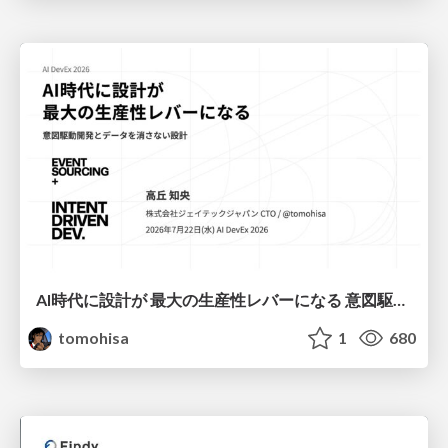
AI時代に設計が 最大の生産性レバーになる 意図駆動開発とデータを消さない設計｜Don't Delete Your Data or Your Intent — Design as the Deepest Lever in the AI Era
tomohisa
1
680