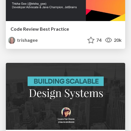
Code Review Best Practice
trishagee
74
20k