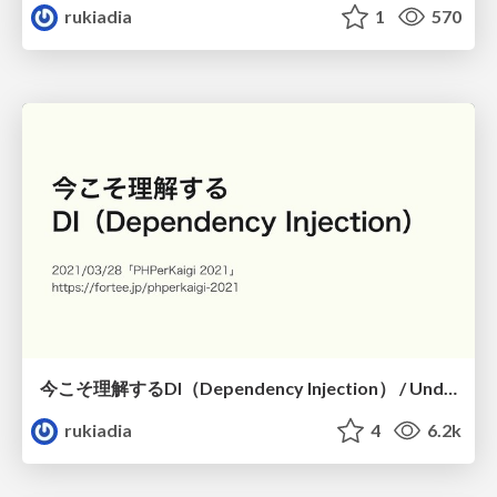
rukiadia
1
570
今こそ理解するDI（Dependency Injection） / Understand Dependency Injection of PHP
rukiadia
4
6.2k