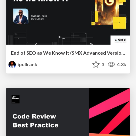
End of SEO as We Know It (SMX Advanced Version)
ipullrank
3
4.3k