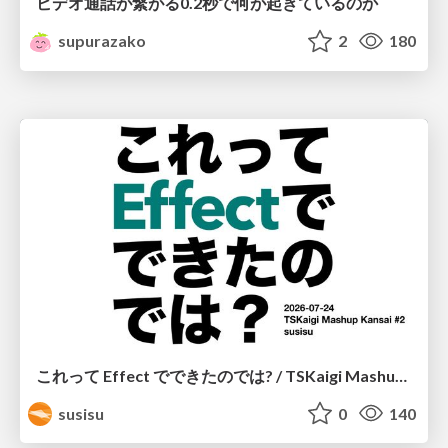
ビデオ通話が繋がる0.2秒で何が起きているのか
supurazako
2
180
これって Effect でできたのでは? / TSKaigi Mashup Kansai #2
susisu
0
140