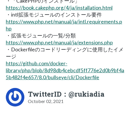
・「CakePHPのインストール」
https://book.cakephp.org/4/ja/installation.html
・intl拡張モジュールのインストール要件
https://www.php.net/manual/ja/intl.requirements.p
hp
・拡張モジュールの一覧/分類
https://www.php.net/manual/ja/extensions.php
・Dockerfileのコードリーディングに使用したイメ
ージ
https://github.com/docker-
library/php/blob/8d98db4cebcdf5ff776e2d0b9bf4a
5b482f4e657/8.0/bullseye/cli/Dockerfile
TwitterID：@rukiadia
October 02, 2021