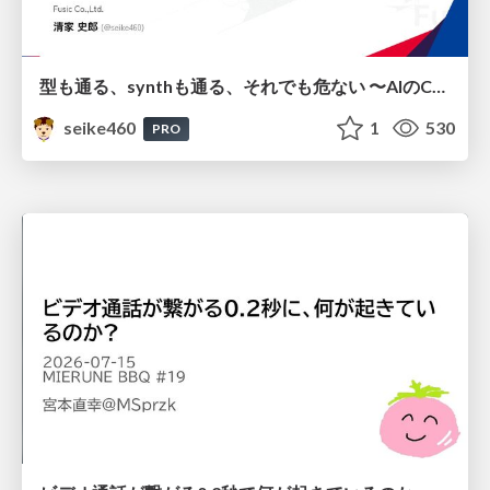
型も通る、synthも通る、それでも危ない 〜AIのCDKの権限とコストを機械で検証する〜 / It Passes Type Checks, It Passes Synth Checks, but It’s Still Risky — Automatically Verifying Permissions and Costs in AI’s CDK —
seike460
1
530
PRO