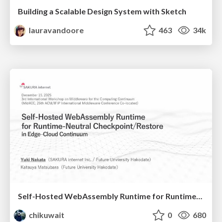
Building a Scalable Design System with Sketch
lauravandoore
463
34k
Self-Hosted WebAssembly Runtime for Runtime-Neutral Checkpoint/Restore in Edge–Cloud Continuum
chikuwait
0
680