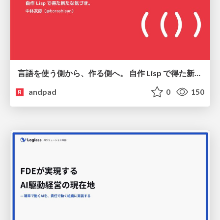
言語を使う側から、作る側へ。 自作 Lisp で得た新たな気づき。
andpad
0
150