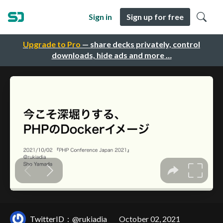
Sign in
Sign up for free
Upgrade to Pro
— share decks privately, control
downloads, hide ads and more …
TwitterID：@rukiadia
October 02, 2021