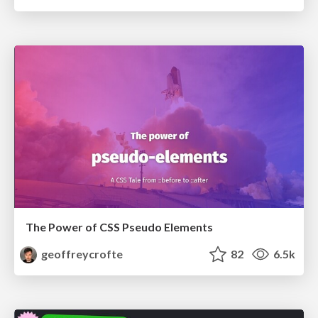
The Power of CSS Pseudo Elements
geoffreycrofte
82
6.5k