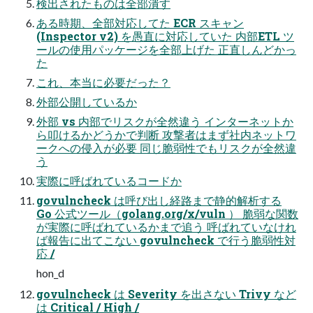
検出されたものは全部潰す
ある時期、全部対応してた ECR スキャン
(Inspector v2) を愚直に対応していた 内部ETL ツ
ールの使用パッケージを全部上げた 正直しんどかっ
た
これ、本当に必要だった？
外部公開しているか
外部 vs 内部でリスクが全然違う インターネットか
ら叩けるかどうかで判断 攻撃者はまず社内ネットワ
ークへの侵入が必要 同じ脆弱性でもリスクが全然違
う
実際に呼ばれているコードか
govulncheck は呼び出し経路まで静的解析する
Go 公式ツール（golang.org/x/vuln ） 脆弱な関数
が実際に呼ばれているかまで追う 呼ばれていなけれ
ば報告に出てこない govulncheck で行う脆弱性対
応 /
hon_d
govulncheck は Severity を出さない Trivy など
は Critical / High /