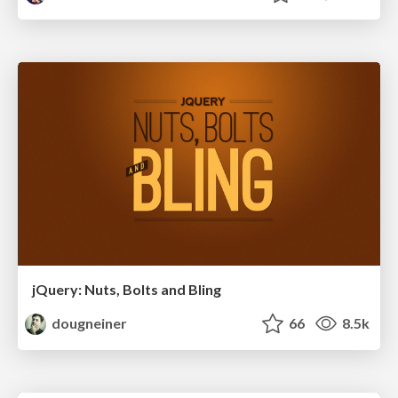
jQuery: Nuts, Bolts and Bling
dougneiner
66
8.5k