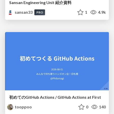
Sansan Engineering Unit 紹介資料
sansan33
1
4.9k
PRO
初めてのGitHub Actions / GitHub Actions at First
tooppoo
0
140