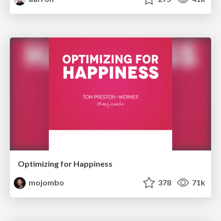
Optimizing for Happiness
mojombo
378
71k