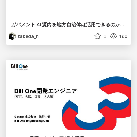
ガバメント AI 源内を地方自治体は活用できるのか 可能性と課題、期待について
takeda_h
1
160