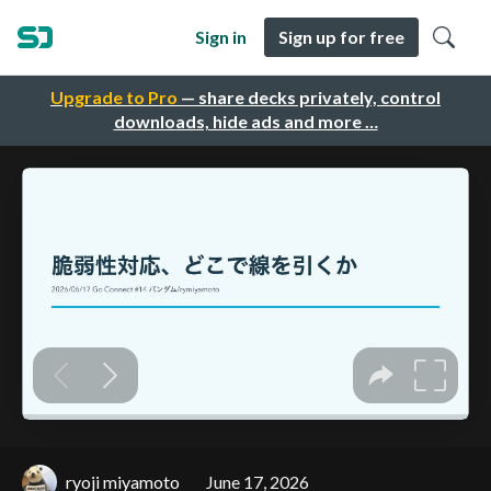
Sign in
Sign up for free
Upgrade to Pro
— share decks privately, control
downloads, hide ads and more …
ryoji miyamoto
June 17, 2026