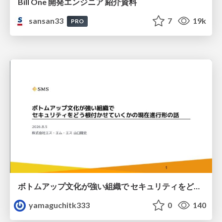
Bill One 開発エンジニア 紹介資料
sansan33
7
19k
PRO
ボトムアップ文化が強い組織で セキュリティをどう根付かせていくかの現在進行形の話 / Making Security Stick in a Bottom-Up Organization
yamaguchitk333
0
140