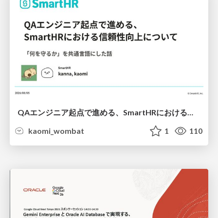
QAエンジニア起点で進める、SmartHRにおける信頼性向上について
kaomi_wombat
1
110