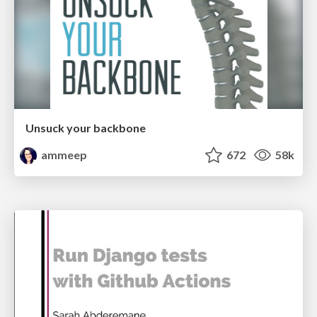
Unsuck your backbone
ammeep
672
58k