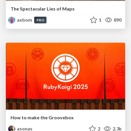
The Spectacular Lies of Maps
axbom
1
890
PRO
How to make the Groovebox
asonas
2
2.3k