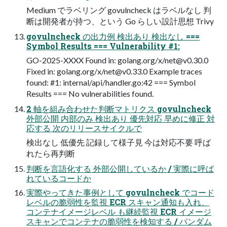
Medium でラベリング govulncheck はラベルなし 判
断は開発者が持つ、という Go らしい設計思想 Trivy
govulncheck の出力例 検出あり 検出なし ===
Symbol Results === Vulnerability #1:
GO-2025-XXXX Found in: golang.org/x/
net@v0.30.0
Fixed in: golang.org/x/
net@v0.33.0
Example traces
found: #1: internal/api/handler.go:42 === Symbol
Results === No vulnerabilities found.
2 軸を組み合わせた判断マトリクス govulncheck
外部公開 内部のみ 検出あり 優先対応 早めに修正 対
応する 次のリリースサイクルで
検出なし 低優先 記録して様子見 今は対応不要 呼ば
れたら再判断
判断を言語化する 外部公開しているか / 実際に呼ば
れているコードか
実際やってきた事例として govulncheck でコード
レベルの脆弱性を監視 ECR スキャン通知も入れ、
コンテナイメージレベル も継続監視 ECR イメージ
スキャンでコンテナの脆弱性を検知する / パンダム