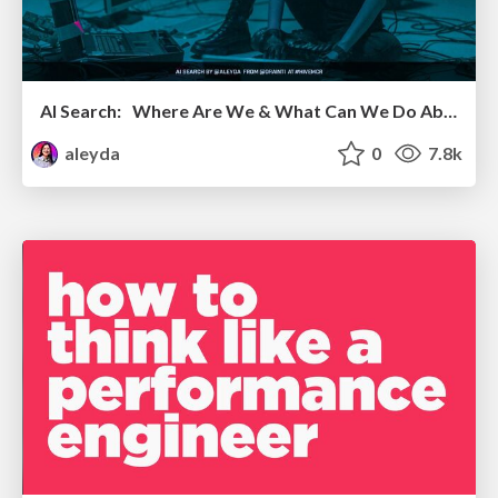
AI Search: Where Are We & What Can We Do About It?
aleyda
0
7.8k