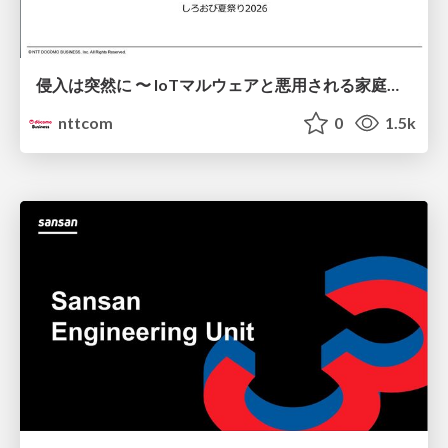
侵入は突然に 〜 IoTマルウェアと悪用される家庭の機器 ～ / When Intrusion Strikes: IoT Malware and the Abuse of Home Devices
nttcom
0
1.5k