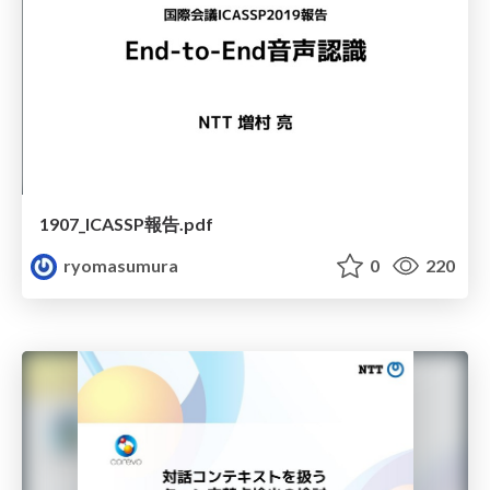
1907_ICASSP報告.pdf
ryomasumura
0
220