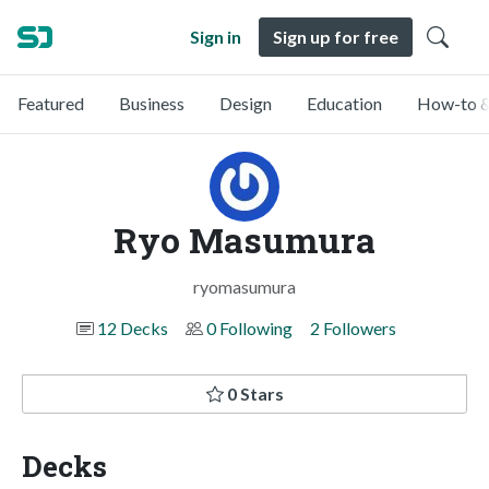
Sign in
Sign up for free
Featured
Business
Design
Education
How-to &
Ryo Masumura
ryomasumura
12 Decks
0 Following
2 Followers
0 Stars
Decks