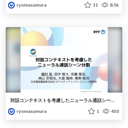
ryomasumura
11
8.5k
対話コンテキストを考慮したニューラル通話シーン分割
ryomasumura
1
450