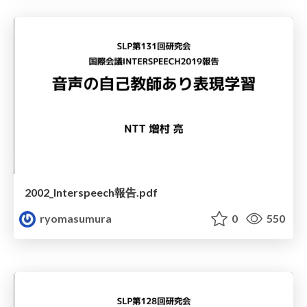
2002_Interspeech報告.pdf
ryomasumura
0
550