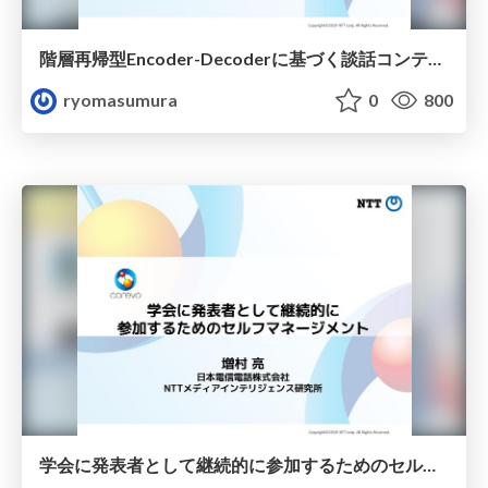
階層再帰型Encoder-Decoderに基づく談話コンテキストEnd-to-End音声認識
ryomasumura
0
800
学会に発表者として継続的に参加するためのセルフマネージメント