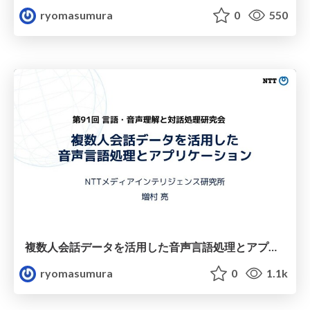
ryomasumura
0
550
複数人会話データを活用した音声言語処理とアプリケーション(slud研究会招待講演)
ryomasumura
0
1.1k