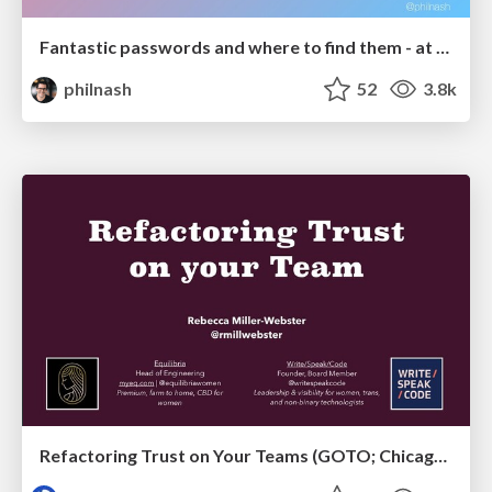
Fantastic passwords and where to find them - at NoRuKo
philnash
52
3.8k
Refactoring Trust on Your Teams (GOTO; Chicago 2020)