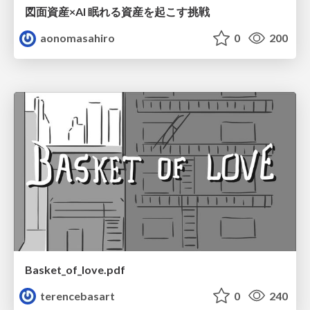
図面資産×AI 眠れる資産を起こす挑戦
aonomasahiro
0
200
Basket_of_love.pdf
terencebasart
0
240