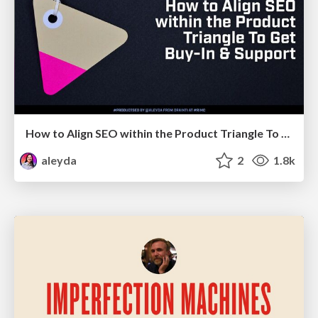
How to Align SEO within the Product Triangle To Get Buy-In & Support - #RIMC
aleyda
2
1.8k