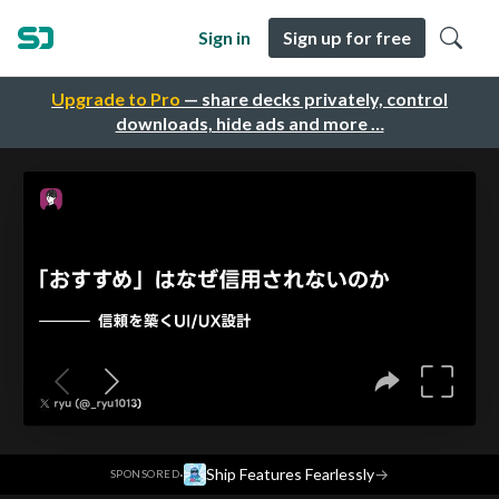
Sign in
Sign up for free
Upgrade to Pro
— share decks privately, control
downloads, hide ads and more …
·
Ship Features Fearlessly
→
SPONSORED