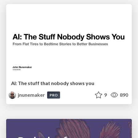
AI: The stuff that nobody shows you
jnunemaker
9
890
PRO