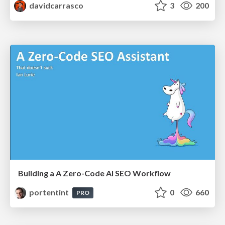
davidcarrasco
3
200
Building a A Zero-Code AI SEO Workflow
portentint
0
660
PRO