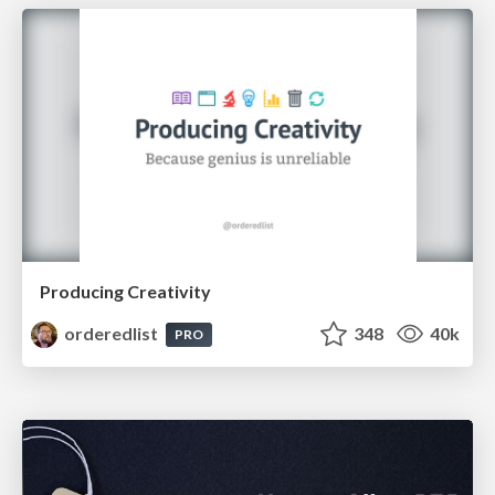
Producing Creativity
orderedlist
348
40k
PRO