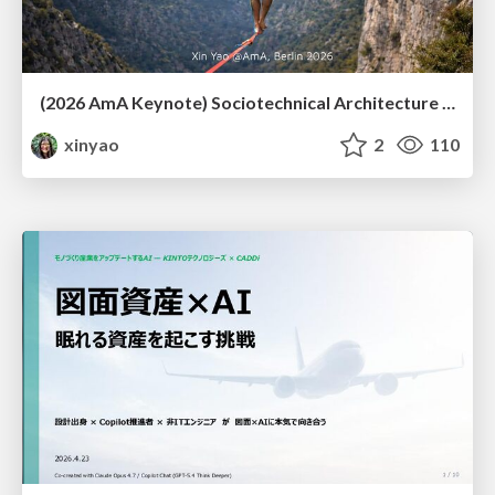
(2026 AmA Keynote) Sociotechnical Architecture - Having your Agile and agility too.pdf
xinyao
2
110