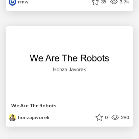
rmw
35
3.7k
We Are The Robots
honzajavorek
0
290