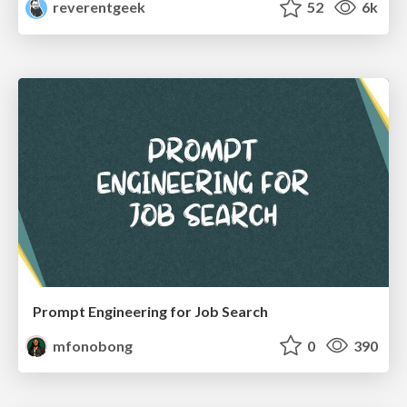
reverentgeek
52
6k
Prompt Engineering for Job Search
mfonobong
0
390