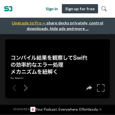
Sign in
Sign up for free
Upgrade to Pro
— share decks privately, control
downloads, hide ads and more …
·
Your Podcast. Everywhere. Effortlessly.
→
SPONSORED