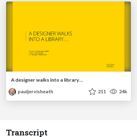
A designer walks into a library…
pauljervisheath
211
24k
Transcript