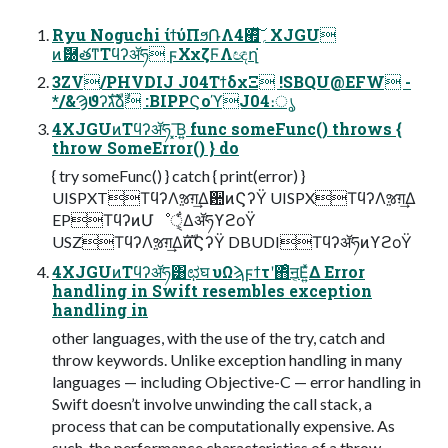
Ryu Noguchi ίϯύΠϧ݁ՌΛ؍࡯ͯ͠4XJGU
ͷޮ཰తͳΤϥʔॲཧ ϝΧχζϜΛඥղ͘
3ZV/PHVDIJ J04ΤϯδχΞ !SBQU@EFW -
*/&Ϡϑʔגࣜձࣾ :BIPPϚοϓJ04։ൃ
4XJGUͷΤϥʔॲཧ ͓͞Β͍ func someFunc() throws {
throw SomeError() } do
{ try someFunc() } catch { print(error) }
UISPXTΤϥʔΛૹग़͢Δؔ਺ͷϚʔΫ UISPXΤϥʔΛૹग़͢Δ
EPΤϥʔͷՄೳੑ͕͋ΔॲཧϒϩοΫ
USZΤϥʔΛૹग़͢ΔࣜͷϚʔΫ DBUDIΤϥʔॲཧͷϒϩοΫ
4XJGUͷΤϥʔॲཧ͸ಛघ υΩϡϝϯτʹ΋ͦ͏ॻ͔Ε͍ͯΔ Error
handling in Swift resembles exception
handling in
other languages, with the use of the try, catch and
throw keywords. Unlike exception handling in many
languages — including Objective-C — error handling in
Swift doesn’t involve unwinding the call stack, a
process that can be computationally expensive. As
such, the performance characteristics of a throw