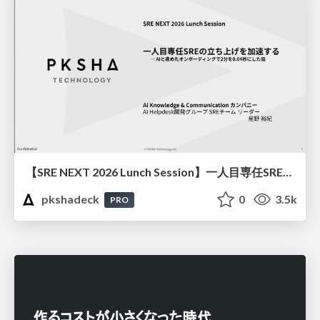
【SRE NEXT 2026 Lunch Session】一人目専任SREの立ち上げを加速する ― AIと進めたオンボーディングで2分を0.04秒にした話
pkshadeck
0
3.5k
PRO