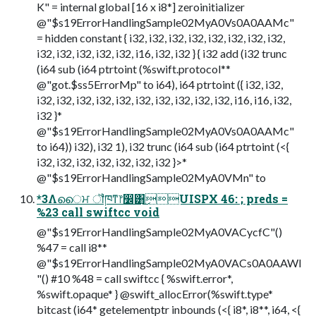
K" = internal global [16 x i8*] zeroinitializer
@"$s19ErrorHandlingSample02MyA0Vs0A0AAMc"
= hidden constant { i32, i32, i32, i32, i32, i32, i32, i32,
i32, i32, i32, i32, i32, i16, i32, i32 } { i32 add (i32 trunc
(i64 sub (i64 ptrtoint (%swift.protocol**
@"got.$ss5ErrorMp" to i64), i64 ptrtoint ({ i32, i32,
i32, i32, i32, i32, i32, i32, i32, i32, i32, i32, i16, i16, i32,
i32 }*
@"$s19ErrorHandlingSample02MyA0Vs0A0AAMc"
to i64)) i32), i32 1), i32 trunc (i64 sub (i64 ptrtoint (<{
i32, i32, i32, i32, i32, i32, i32 }>*
@"$s19ErrorHandlingSample02MyA0VMn" to
*3Λൈਮ ॏཁͳ෦෼͸͜͜UISPX 46: ; preds =
%23 call swiftcc void
@"$s19ErrorHandlingSample02MyA0VACycfC"()
%47 = call i8**
@"$s19ErrorHandlingSample02MyA0VACs0A0AAWl
"() #10 %48 = call swiftcc { %swift.error*,
%swift.opaque* } @swift_allocError(%swift.type*
bitcast (i64* getelementptr inbounds (<{ i8*, i8**, i64, <{