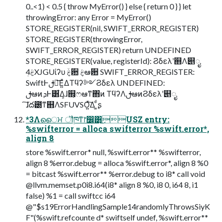
0..<1) < 0.5 { throw MyError() } else { return 0 } } let
throwingError: any Error = MyError()
STORE_REGISTER(nil, SWIFT_ERROR_REGISTER)
STORE_REGISTER(throwingError,
SWIFT_ERROR_REGISTER) return UNDEFINED
STORE_REGISTER(value, registerId): Ϩδελʹ஋Λ୅ೖ
SwiftͰࢦఆ͞Ε͍ͯΔΤϥʔ༻Ϩδελ UNDEFINED:
ࢦఆͷܕͰ͸͋Δ͕ɺ஋͕ෆఆͳ΋ͷ ΤϥʔΛࢦఆͷϨδελʹ୅ೖ
͠ɺద౰ͳ஋ΛSFUVSO͍ͯ͠Δ ͚ͩʂ
*3Λൈਮ ॏཁͳ෦෼͸͜͜USZ entry:
%swifterror = alloca swifterror %swift.error*,
align 8
store %swift.error* null, %swift.error** %swifterror,
align 8 %error.debug = alloca %swift.error*, align 8 %0
= bitcast %swift.error** %error.debug to i8* call void
@llvm.memset.p0i8.i64(i8* align 8 %0, i8 0, i64 8, i1
false) %1 = call swiftcc i64
@"$s19ErrorHandlingSample14randomlyThrowsSiyK
F"(%swift.refcounte d* swiftself undef, %swift.error**