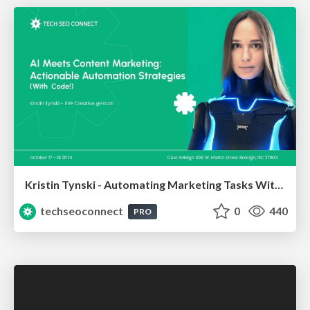
Kristin Tynski - Automating Marketing Tasks With AI
techseoconnect
0
440
PRO