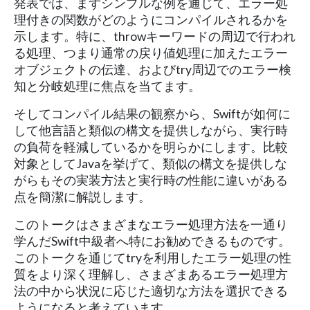
発表では、まずシンプルな例を通じて、エラー処
理付きの関数がどのようにコンパイルされるかを
示します。特に、throwキーワードの周辺で行われ
る処理、つまり通常の戻り値処理に加えたエラー
オブジェクトの伝達、およびtry周辺でのエラー検
知と分岐処理に焦点を当てます。
そしてコンパイル結果の観察から、Swiftが如何に
して他言語と類似の構文を提供しながら、実行時
の負荷を軽減しているかを明らかにします。比較
対象としてJavaを挙げて、類似の構文を提供しな
がらもその実装方法と実行時の性能に違いがある
点を簡潔に解説します。
このトークはさまざまなエラー処理方法を一通り
学んだSwift中級者へ特にお勧めできるものです。
このトークを通じてtryを利用したエラー処理の性
質をより深く理解し、さまざまあるエラー処理方
法の中から状況に応じた適切な方法を選択できる
ようになると考えています。