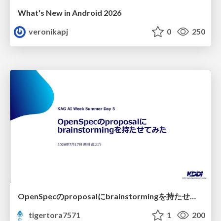
What's New in Android 2026
veronikapj
0
250
OpenSpecのproposalにbrainstormingを持たせてみた
tigertora7571
1
200