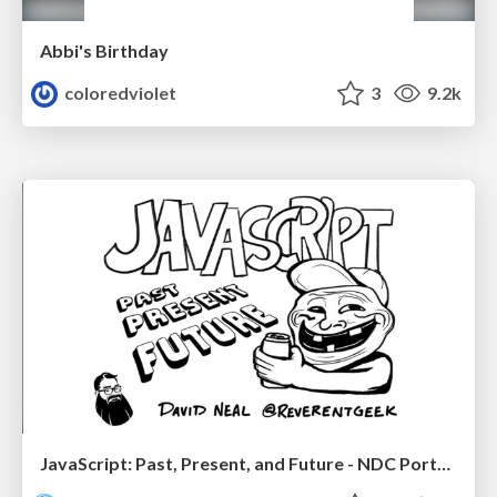
Abbi's Birthday
coloredviolet
3
9.2k
JavaScript: Past, Present, and Future - NDC Porto 2020