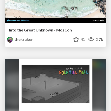
Into the Great Unknown - MozCon
thekraken
41
2.7k