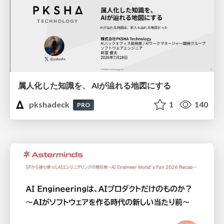
属人化した知識を、 AIが辿れる地図にする
pkshadeck
1
140
PRO