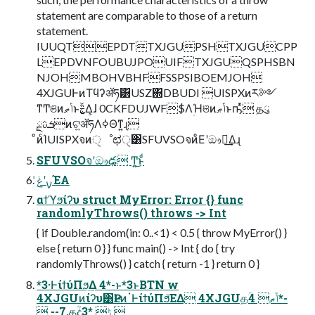
statement are comparable to those of a return
statement.
IUUQTEPDTTXJGUPSHTXJGUCPP
LEPDVNFOUBUJPOUIFTXJGUQSPHSBN
NJOHMBOHVBHFFSSPSIBOEMJOH
4XJGUͰͷΤϥʔॲཧ͸USZ΍DBUDI UISPXͷར༻
ͳͲଞͷݴޠͱࣅ͍ͯΔ͕ɺ 0CKFDUJWF$ΛؚΉଞͷݴޠͱҧͬͯ தུ
ܭࢉྔͷଟ͍ॲཧΛߦΘͳ͍ɻ
ͦͷͨΊUISPXจͷੑೳಛੑ͸SFUVSOจͷͦΕʹඖఢ͢Δɻ
SFUVSOจʹඖఢ Ͳ͏͍͏͜ͱͩ
࣮ࡍʹݟͯΈΑ͏
αϯϓϧίʔυ struct MyError: Error {} func
randomlyThrows() throws -> Int
{ if Double.random(in: 0..<1) < 0.5 { throw MyError() }
else { return 0 } } func main() -> Int { do { try
randomlyThrows() } catch { return -1 } return 0 }
*3·ͰίϯύΠϧ͢Δ 4*-ͱ*3ͱBTN w
4XJGUͷίʔυ͸ҎԼͷॱͰίϯύΠϧ͞ΕΔ ‎4XJGUதؒݴޠ 4*-
 ‎--7.தؒදݱ *3 