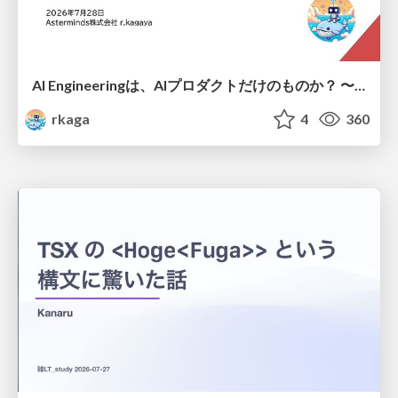
AI Engineeringは、AIプロダクトだけのものか？ 〜AIがソフトウェアを作る時代の新しい当たり前〜 / No AI in your product. AI Engineering in your development.
rkaga
4
360