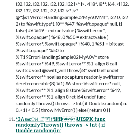
i32, i32, i32, i32, i32, i32, i32 }>* }>, <{ i8*, i8**, i64, <{ i32,
i32, i32, i32, i32, i32, i32 }>* }>*
@"$s19ErrorHandlingSample02MyA0VMf", i32 0, i32
2) to %swift.type*), i8** %47, %swift.opaque* null, i1
false) #6 %49 = extractvalue { %swift.error*,
%swift.opaque* } %48, 0 %50 = extractvalue {
%swift.error*, %swift.opaque* } %48, 1 %51 = bitcast
%swift.opaque* %50 to
%T19ErrorHandlingSample02MyA0V* store
%swift.error* %49, %swift.error** %1, align 8 call
swiftcc void @swift_willThrow(i8* swiftself undef,
%swift.error** noalias nocapture readonly swifterror
dereferenceable(8) %1) #6 store %swift.error* null,
%swift.error** %1, align 8 store %swift.error* %49,
%swift.error** %1, align 8 ret i64 undef func
randomlyThrows() throws -> Int { if Double.random(in:
0..<1) < 0.5 { throw MyError() } else { return 0 } }
*3Λൈਮ ॏཁͳ෦෼͸͜͜UISPX func
randomlyThrows() throws -> Int { if
Double.random(in: