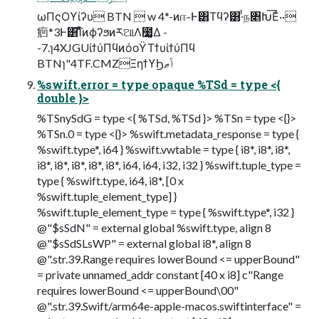
‎ωΠςΟϒίʔυ BTN  w 4*-ͷஈ֊Ͱ͸Τϥʔ͸·ͩந৅Խ͞Εͨ··
㾎*3Ͱ͸͡ΊͯͦͷϕʔϧͷཪଆΛ೷͚Δ -
-7.ɿ4XJGUίϯύΠϥͷόοΫΤϯυίϯύΠϥ
BTNɿ"4TF.CMZΞηϯϒϦݴޠ
%swift.error = type opaque %TSd = type <{
double }>
%TSnySdG = type <{ %TSd, %TSd }> %TSn = type <{}>
%TSn.0 = type <{}> %swift.metadata_response = type {
%swift.type*, i64 } %swift.vwtable = type { i8*, i8*, i8*,
i8*, i8*, i8*, i8*, i8*, i64, i64, i32, i32 } %swift.tuple_type =
type { %swift.type, i64, i8*, [0 x
%swift.tuple_element_type] }
%swift.tuple_element_type = type { %swift.type*, i32 }
@"$sSdN" = external global %swift.type, align 8
@"$sSdSLsWP" = external global i8*, align 8
@".str.39.Range requires lowerBound <= upperBound"
= private unnamed_addr constant [40 x i8] c"Range
requires lowerBound <= upperBound\00"
@".str.39.Swift/arm64e-apple-macos.swiftinterface" =