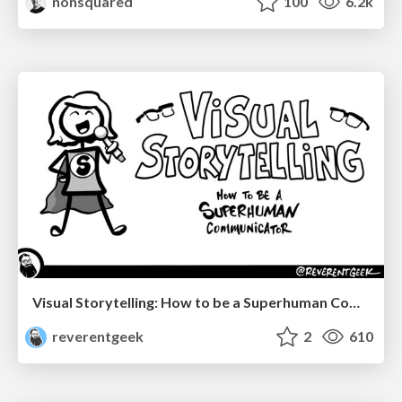
nonsquared
100
6.2k
Visual Storytelling: How to be a Superhuman Communicator
reverentgeek
2
610