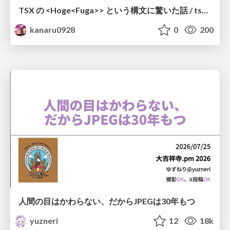
TSX の <Hoge<Fuga>> という構文に驚いた話 / tsx-type-argument-syntax
kanaru0928
0
200
人間の目はかわらない、だからJPEGは30年もつ
yuzneri
12
18k