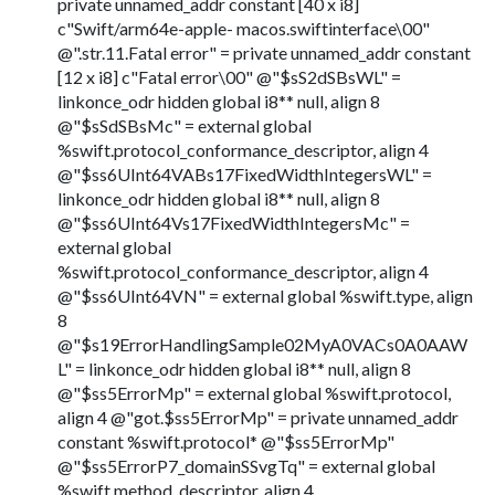
private unnamed_addr constant [40 x i8]
c"Swift/arm64e-apple- macos.swiftinterface\00"
@".str.11.Fatal error" = private unnamed_addr constant
[12 x i8] c"Fatal error\00" @"$sS2dSBsWL" =
linkonce_odr hidden global i8** null, align 8
@"$sSdSBsMc" = external global
%swift.protocol_conformance_descriptor, align 4
@"$ss6UInt64VABs17FixedWidthIntegersWL" =
linkonce_odr hidden global i8** null, align 8
@"$ss6UInt64Vs17FixedWidthIntegersMc" =
external global
%swift.protocol_conformance_descriptor, align 4
@"$ss6UInt64VN" = external global %swift.type, align
8
@"$s19ErrorHandlingSample02MyA0VACs0A0AAW
L" = linkonce_odr hidden global i8** null, align 8
@"$ss5ErrorMp" = external global %swift.protocol,
align 4 @"got.$ss5ErrorMp" = private unnamed_addr
constant %swift.protocol* @"$ss5ErrorMp"
@"$ss5ErrorP7_domainSSvgTq" = external global
%swift.method_descriptor, align 4