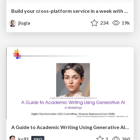
Build your cross-platform service in a week with App Engine
jlugia
234
19k
A Guide to Academic Writing Using Generative AI - A Workshop
ks91
1
360
PRO