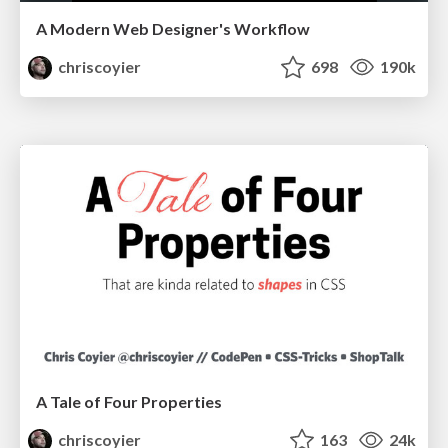
A Modern Web Designer's Workflow
chriscoyier
698
190k
A Tale of Four Properties
chriscoyier
163
24k