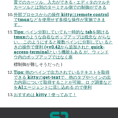
置でのカーソル、入力ができる - エディタのマルチ
カーソルとは別のターミナル側での制御ができる
外部プロセスからの操作 kittyはremote control
でtmuxなどを使用せず多様な操作が実施できま
す。
Tips: ペイン分割していても一時的な tabを開ける
tmuxのような自在なポップアップは残念な がらな
い。 このようにすると複数ペインに分割してい ると
きの操作で便利 (※v0.42から追加された quick-
access-terminalという機能もある が、ウィンド
ウ内のポップアップではなく座
標制御が難しそうだった )
Tips: 他のペインで出力されているテキストを取得
できる kittyのget-textで、他のタブやペインの出
力内容について取得することが可能。ロ グ調査など
をAIエージェントに流し込める ので便利
おすすめは kitty！使ってみて！