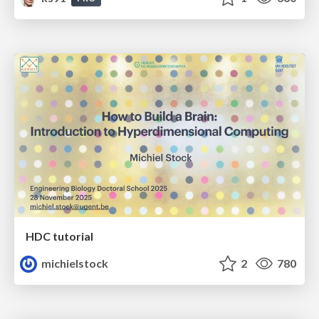
HDC tutorial
michielstock
2
780