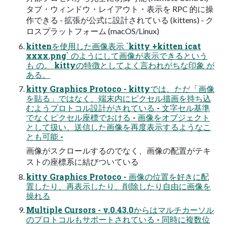
タブ・ウィンドウ・レイアウト・表示を RPC 的に操
作できる - 拡張が公式に設計されている (kittens) - ク
ロスプラットフォーム (macOS/Linux)
kittenを使用した画像表示 `kitty +kitten icat
xxxx.png` のようにして画像が表示できるという
も の。 kittyの特徴としてよく言われがちな印象 が
ある。
kitty Graphics Protoco - kittyでは、ただ「画像
を貼る」ではなく、端末内にピクセル描画を持ち込
むようプロトコル設計がされている - 文字セル基準
でなくピクセル座標でおける - 画像をオブジェクト
として扱い、送信した画像を再度表示するようなこ
とも可能 -
画像がスクロールするのでなく、画像の配置がテキ
ストの座標系に結びついている
kitty Graphics Protoco - 画像の位置を好きに配
置したり、再表示したり、削除したり自由に画像を
操れる
Multiple Cursors - v.0.43.0からはマルチカーソル
のプロトコルもサポートされている - 同時に複数位