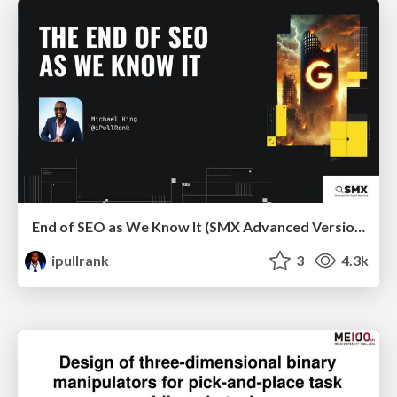
End of SEO as We Know It (SMX Advanced Version)
ipullrank
3
4.3k