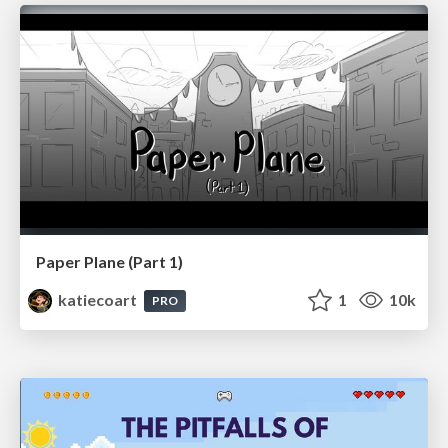
Paper Plane (Part 1)
katiecoart
1
10k
PRO