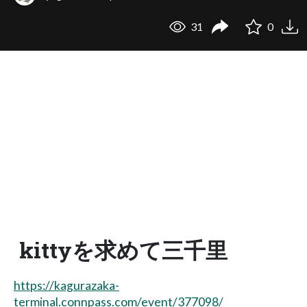
31
0
kittyを求めて三千里
https://kagurazaka-
terminal.connpass.com/event/377098/