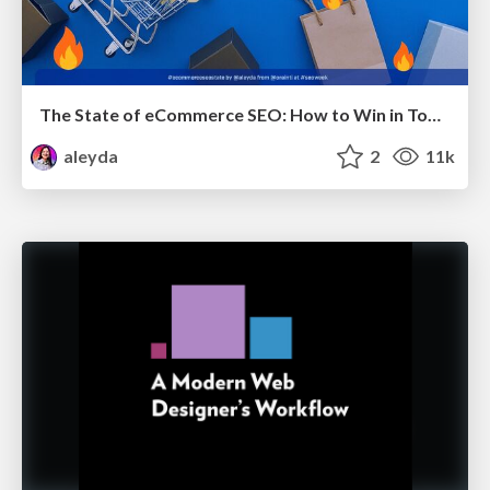
The State of eCommerce SEO: How to Win in Today's Products SERPs - #SEOweek
aleyda
2
11k