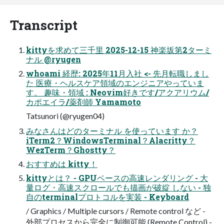
Transcript
kittyを求めて三千里 2025-12-15 神楽坂第2ターミ
ナル @ryugen
whoami 経歴: 2025年11月入社 <- 先月転職しまし
た 医療・ヘルスケア領域のエンジニアやっていま
す。 趣味・領域 : Neovim好きです/アクアリウム/
カポエイラ/薬剤師 Yamamoto
Tatsunori (@ryugen04)
みなさんはどのターミナル を使っています か？
iTerm2？WindowsTerminal？Alacritty？
WezTerm？Ghostty？
おすすめは kitty！
kittyとは？ - GPUベースの高速レンダリング - 大
量ログ・高速スクロールでも描画が破綻 しない - 独
自のterminalプロトコルを実装 - Keyboard
/ Graphics / Multiple cursors / Remote control など -
外部プロセスから完全に制御可能 (Remote Control) -