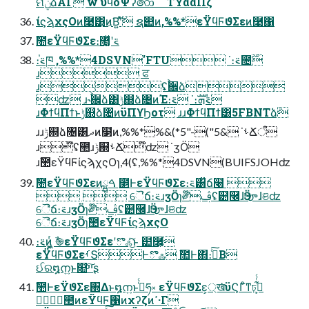
ମݧձΑΓ w υϥοΨʔ෩ ΤΫααΠζ
ίϛϡχςΟͷ࿩͸͜ͷ͘Β͍ʹͯ͠ ຊ୊ͷ,%%*εΫϥϜϑΣεͷ࿩΁
ࣾ಺εΫϥϜϑΣε։࠵ʹ޲͚ͯ
։࠵֓ཁ ,%%*4DSVN'FTU ˙։࠵೔࣌
ɹ ਫ
ɹʢ࠙਌ձ
ʣ ɹ˞࠙਌ձ͸ݱ஍ձ৔ͷΈ։࠵ ˙։࠵ܗࣜ
ɹΦϯϥΠϯͱݱ஍ձ৔ͷϋΠϒϦοτ ɹɹΦϯϥΠϯ͸5FBNTձٞ
ɹɹݱ஍ձ৔͸ދͷ໳ͷ,%%*%&(*5"-("5& ˙ࢀՃऀ
ɹ໊ʢ಺ɹݱ஍ࢀՃ໊ʣ ˙ӡӦ
ɹࣾ಺εΫϥϜίϛϡχςΟɿ,4(ʢ,%%*4DSVN(BUIFSJOHʣ
ࣾ಺εΫϥϜϑΣεͷྺ࢙ ࠓ೥ͰεΫϥϜϑΣε։࠵͸̏ճ໨ 
  ୈ̍ճ։࠵ɹӡӦɿ༗ࢤ໊ʢ๺࿬ɺӬౡɺଞʣ
ୈ̎ճ։࠵ɹӡӦɿ༗ࢤ໊ʢ๺࿬ɺӬౡɺଞʣ
ୈ̏ճ։࠵ɹӡӦɿࣾ಺εΫϥϜίϛϡχςΟ
։࠵ͷ͖͔͚ͬ ࣾ֎εΫϥϜϑΣεʹొஃͨ͜͠ͱ ๺࿬͕
εΫϥϜϑΣεࡾՏͰొஃ ࣾ಺Ͱ΋։࠵ͨ͠Β
ઈର໘ന͍ͱ௚ײͨ͠ʂ
ࣾ಺ͰεΫϑΣε΍Δͱ໘ന͍ͱࢥͬͨཧ༝ εΫϥϜϑΣε্͕ख͘ϋϚΓͦ͏ͳঢ়گ͕͋ͬͨ
ࣾ಺ͷεΫϥϜ΁ͷχʔζͷߴ·Γ