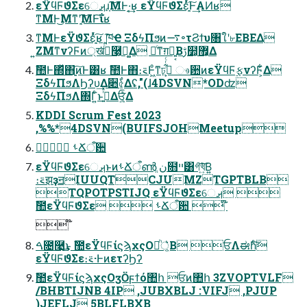
εΫϥϜϑΣεେࡕɹָ͠ΜͰ·͔͢ʁ εΫϥϜϑΣεָ͍ͬͯ͠Ͱ͢ΑͶʁ
ͳΜͰ͜Μͳʹָ͍͠ΜͰ͠ΐ͏ʁ
ͳΜͰεΫϑΣεָ͍ͬͯ͠ʁ ָ͍͠ཁҼ ΞδϟΠϧͷ࠷৽τϨϯυ৘ใʹ৮ΕΒΕΔ
͍ΖΜͳνʔϜͷ্ख͘ߦͬͨ࿩͕ฉ͚Δ ৽ͨͳग़ձ͍͔Βࢹ໺͕޿͕Δ
ࣾ಺Ͱ΍ͬͯ΋ָ͍͠ͷͰ͸ʁ ࣾ಺Ͱ΋։࠵Ͱ͖ͦ͏ͳঢ়گ͕͋ͬͨ ෳ਺ͷεΫϥϜ࣮ફνʔϜ͕͋Δ
ΞδϟΠϧΛϦʔυ͢Δ૊৫͕͋Δʢ,"(ɺ4DSVN*ODʣ
ΞδϟΠϧΛ΍Γ͍ͨͱࢥ͍ͬͯΔਓ͕͍ͨͪΔ
KDDI Scrum Fest 2023
,%%*4DSVN(BUIFSJOHMeetup
໊ ࢀՃऀ਺
εΫϥϜϑΣεେࡕͱͷࢀՃऀൺֱ ن໛ײ͸গ͠খ͍͘͞Β͍
։࠵झҙॻIUUQTCJUMZTGPTBLB
TQPOTPSTIJQ εΫϥϜϑΣεେࡕ 
ࣾ಺εΫϥϜϑΣε  ࢀՃऀ਺  ໊
 ໊
ࠓ೔࿩͢͜ͱ ࣾ಺εΫϥϜίϛϡχςΟ্ཱ͔ͪ͛Β ਓΛಈһͨ͠
εΫϥϜϑΣε։࠵·ͰͷετʔϦʔ
ࣾ಺εΫϥϜίϛϡχςΟӡӦϝϯό঺հ ਓͷ঺հ 3ZVOPTVLF
/BHBTIJNB 4IP ,JUBXBLJ :VIFJ ,PJUP
)JEFLJ 5BLFLBXB