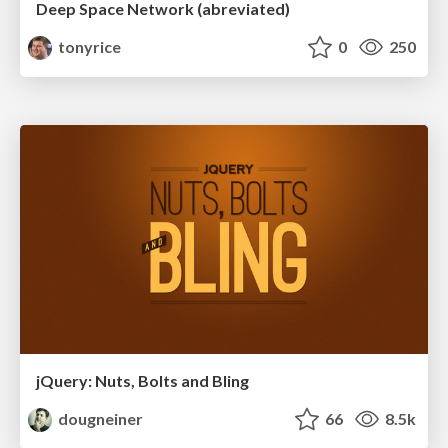
Deep Space Network (abreviated)
tonyrice
0
250
jQuery: Nuts, Bolts and Bling
dougneiner
66
8.5k