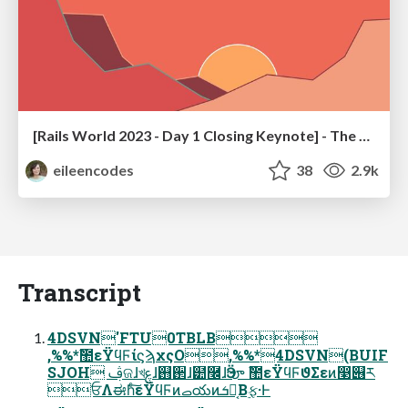
[Rails World 2023 - Day 1 Closing Keynote] - The Magic of Rails
eileencodes
38
2.9k
Transcript
4DSVN'FTU0TBLB
,%%*ࣾ಺εΫϥϜίϛϡχςΟ,%%*4DSVN(BUIF
SJOH ࢤଜɺখࢳɺ஛઒ɺ๺࿬ɺӬౡ ࣾ಺εΫϥϜϑΣεͷ෣୆ཪ
ਓΛಈһͨ͠εΫϥϜͷࡇయͷܭը͔Β࣮ફ·Ͱ