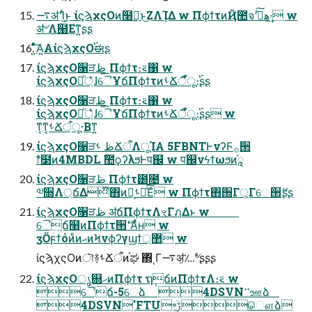
࠷ॳʹܾΊͨ͜ͱ ίϛϡχςΟͷ໨ࢦ͢ͱ͜ΖΛܾΊΔ w ΠϕϯτͷҊ಺จʹهࡌͯ͠·͢ w
ॳ৺Λ๨Εͳ͍ʂʂ
͍ͦͯ͠Α͍ΑίϛϡχςΟ࢝ಈʂ
ίϛϡχςΟ૑ੜظ ͍͟Πϕϯτ։࠵΁ w
ίϛϡχςΟ্ཱͪ͛ͯɺୈҰճΠϕϯτͷࢀՃऀืू։࢝ʂʂ
ίϛϡχςΟ૑ੜظ ͍͟Πϕϯτ։࠵΁ w
ίϛϡχςΟ্ཱͪ͛ͯɺୈҰճΠϕϯτͷࢀՃऀืू։࢝ʂʂ w
ͳ͔ͳ͔ࢀՃऀ͕ू·Βͳ͍
ίϛϡχςΟ૑ੜظ ࢀՃऀΛूΊΑ͏ 5FBNTͰνʔϜ࡞੒
ࣗ෦໳ͷ4MBDL ࣾ಺ϙʔλϧͰप஌ w प஌νϟϯωϧͷཱ֬
ίϛϡχςΟ૑ੜظ Πϕϯτ౰೔ w
༧૝Λ্ճΔ໊΋ͷํ͕ࢀՃͯ͘͠Εͨ w Πϕϯτ΋੝Γ্͕Γେ੒ޭʂʂ
ίϛϡχςΟ૑ੜظ ॳճΠϕϯτΛৼΓฦΔͱ w
ୈճ໨ͷΠϕϯτ੒ޭʹΑͬͯʜ w
ӡӦϝϯόͷͦͷޙͷϞνϕʔγϣϯ޲্ w
ίϛϡχςΟͷৗ࿈ࢀՃऀͷ֫ಘ ΍ͬͺΓ࠷ॳ͕؊৺ͩͬͨʂʂʂ
ίϛϡχςΟൃ଍ޙͷΠϕϯτ ຖ݄ճͷΠϕϯτΛ։࠵ w
ୈճ-5େձ 4DSVN࠲ஊձ
4DSVN'FTU৽ׁࢹௌձ