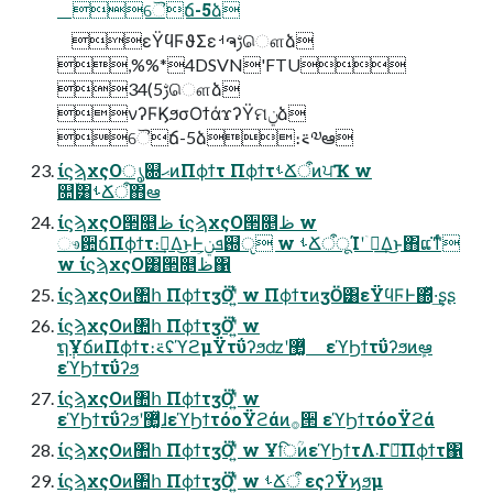
ୈճ-5ձ
εΫϥϜϑΣεࡳຈࢹௌձ
,%%*4DSVN'FTU
34(5ࢹௌձ
νʔϜϏϧσΟϯάϫʔΫମݧձ
ୈճ-5ձ։࠵༧ఆ
ίϛϡχςΟൃ଍ޙͷΠϕϯτ ΠϕϯτࢀՃऀͷਪҠ w
௚ۙ͸ࢀՃऀ΋҆ఆ
ίϛϡχςΟ੒௕ظ ίϛϡχςΟ੒௕ظ w
ෳ਺ճΠϕϯτ։࠵͢Δ͜ͱͰܦݧ͕஝ੵ w ࢀՃऀूΊʹۤ࿑͢Δ͜ͱ΋ແ͘ͳͬͨ
w ίϛϡχςΟ͸੒௕ظ΁
ίϛϡχςΟͷ঺հ ΠϕϯτӡӦʹ͍ͭͯ w ΠϕϯτͷӡӦ͸εΫϥϜͰ΍ͬͯ·͢ʂʂ
ίϛϡχςΟͷ঺հ ΠϕϯτӡӦʹ͍ͭͯ w
ຖ݄ҰճͷΠϕϯτ։࠵ʢϓϩμΫτΰʔϧʣʹ޲͚ͯ εϓϦϯτΰʔϧͷܾఆ
εϓϦϯτΰʔϧ
ίϛϡχςΟͷ঺հ ΠϕϯτӡӦʹ͍ͭͯ w
εϓϦϯτΰʔϧʹ޲͚ͯɺεϓϦϯτόοΫϩάͷ࡞੒ εϓϦϯτόοΫϩά
ίϛϡχςΟͷ঺հ ΠϕϯτӡӦʹ͍ͭͯ w ҰिؒͷεϓϦϯτΛ܁Γฦ͠Πϕϯτ΁
ίϛϡχςΟͷ঺հ ΠϕϯτӡӦʹ͍ͭͯ w ࢀՃऀ εςʔΫϗϧμ