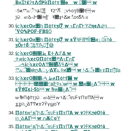
͔ΒͷΞϯέʔτΛ࣍ճҎ߱ͷΠϕϯτʹ൓ө w ྫ͑͹ w
-5ͷొஃऀʹ৭ʑฉ͍ͯΈ͍ͨ ˠ2"࣌ؒΛઃ͚νϟοτ͔Β࣭໰र͏ w
ࢹௌձޙɺײ૝ઓ͕͍ͨ͠ ˠ೚ҙࢀՃͷೋ࣍ձΛ։࠵
ίϛϡχςΟͷ঺հ ΠϕϯτӡӦʹ͍ͭͯ w ৼΓฦΓͰϓϩηεΛվળ
'VO%POF-FBSȮ
ίϛϡχςΟͷ঺հ ΠϕϯτӡӦʹ͍ͭͯ w εΫϥϜΒ͘͠গਓ਺ͷݻఆͨ͠ϝϯό
ӡӦϝϯόืूͯ͠Δ͚ͲԠื͕ͳ͍͚ͩ😅
ίϛϡχςΟ੒௕ظ ͜Ε·ͰΛ;Γ͔͑Δ w
͜͜·ͰͷίϛϡχςΟΠϕϯτ಺༰ΛৼΓฦΓ
ࠓޙίϛϡχςΟΛͲ͏੒௕ͤ͞Δ͔ߟ͑Δ w
ొஃऀ΍ಈըΛൃ৴͢ΔҰํ௨ߦͷؔ܎ͩͬͨ w ࢀՃऀͱ΋ͬͱϫΠϫΠ͍ͨ͠ʂʂ
ίϛϡχςΟ੒௕ظ ࠓޙͷΠϕϯτํ਑ w
೥౓͸ࡾຊ࣠Ͱߦ͘͜ͱʹܾఆ w ࣾ಺ͷ஌ݟΛֶ΅͏ w
εΫϑΣεɺ-5ձ w ࣾ֎ͷ஌ݟΛֶ΅͏
w ࣾ֎Πϕϯτࢹௌձ w ࢀՃऀಉ࢜ͰϫΠϫΠ͠Α͏ w
ʓʓମݧձͳͲͷϫʔΫγϣοϓ
Πϕϯτͷࡾຊ࣠ ᶅࢀՃऀಉ࢜ͰϫΠϫΠ͠Α͏ w νʔϜϏϧσΟϯά
ମݧձΑΓ w ภѪϚοϓ
Πϕϯτͷࡾຊ࣠ ᶅࢀՃऀಉ࢜ͰϫΠϫΠ͠Α͏ w νʔϜϏϧσΟϯά