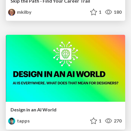
Skip the Path - Find Your Career Trail
mkilby
1
180
Design in an AI World
tapps
1
270