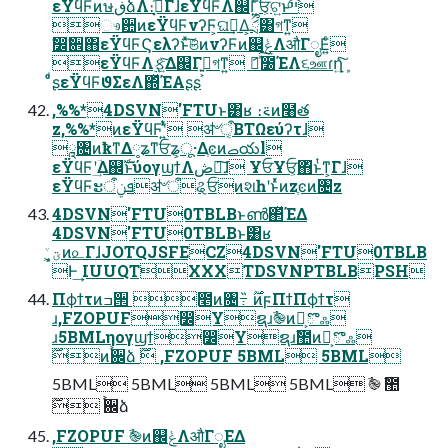
εΫϥϜͷษڧձΛ։࠵͓ͯ͠ΓɺεΫϥϜΛ஌Γ͍ͨਓ͕ଟ͍ͱײͨ͡
ෳ਺ͷεΫϥϜνʔϜ͕ଘࡏ͢Δ͕ަྲྀ͸গͳ͍
ࣗ෼ࣗ਎΋εΫϥϜϚελʔͱͯ͠ଞͷνʔϜͷ஌ݟΛऔΓೖΕ͍ͨ
εΫϥϜΛ࣮ફ͍ͯ͠Δ஌Γ߹͍͕গͳ͍ ަྲྀͯ͠೰ΈΛ૬ஊɾղܾ͍ͨ͠
ͦ͏ͩʂεΫϥϜϑΣεΛ΍ͬͯΈΑ͏ʂʂ
,%%*4DSVN'FTUͱ͸ʁ ։࠵ͷ໨త
z,%%*ͷεΫϥϜʹ͍ͭͯ ॳ৺ऀ͔ΒΤΩεύʔτɺ
ཱ৔ͷҟͳΔ༷ʑͳਓʑ͕ू·Δֶͼͷࡇయl
εΫϥϜʹؔ͢Δ஌ࣝͱύογϣϯΛڞ༗͠ɺ ҰਓҰਓ͕΋ͬͱͭͳ͕Γɺ
εΫϥϜະܦݧऀॳ৺ऀୡਓͷશһʹͱͬͯͷzֶͼͷ৔z
4DSVN'FTU0TBLBͱൺ΂ͯΈΔ
4DSVN'FTU0TBLBͱ͸ʁ
Ͱ͢ IUUQTXXXTDSVNPTBLBPSH
Πϕϯτͷߏ੒ ೥ͷ৔߹ ̏࣌ؒͷϝΠϯΠϕϯτ
ɹ,FZOPUF෼Yຊɹࣾ֎ͷํ͕ొஃ
ɹ5BMLηογϣϯ෼Yຊɹࣾ಺ͷํ͕ొஃ
࣌ؒͷ࠙਌ձ ࣌ؒ ,FZOPUF 5BML 5BML
5BML 5BML 5BML 5BML ࣾ֎ ࣾ಺
࣌ؒ ࠙਌ձ
,FZOPUF ࣾ֎ͷ஌ݟΛऔΓೖΕΔ