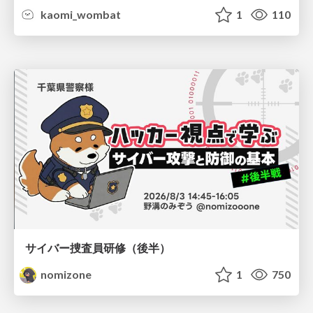
kaomi_wombat
1
110
サイバー捜査員研修（後半）
nomizone
1
750