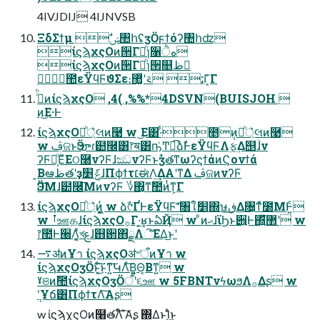
4IVJDIJ 4IJNVSB
ΞδΣϯμ ࣗݾ঺հʢӡӦϝϯόʔ঺հʣ
ίϛϡχςΟͷ੒Γཱͪɿ૑ੈه
ίϛϡχςΟͷ੒Γཱͪɿ੒௕ظ
ࣾ಺εΫϥϜϑΣε։࠵ʹ޲͚ͯ ;Γ͔͑Γ
ࢲͨͪͷίϛϡχςΟ ,4( ,%%*4DSVN(BUISJOH 
ͷ͜Ε·Ͱ
ίϛϡχςΟ্ཱͪ͛લͷ࿩ w ͜Ε͸·ͩ೥݄ͷ্ཱͪ͛લͷ࿩
w ࢤଜͱӬౡɾ๺࿬͸෦ॺ͸ҧ͑Ͳಉ͡ձࣾͰεΫϥϜΛ࣮ફ͢Δ஥ؒɺν
ʔϜ໊͕ͦΕͧΕଠ࿠νʔϜɺඣνʔϜͱӡ໋తͳωʔϛϯάͷϚονϯά
͔Βఆظతʹҙݟަ׵ɺΠϕϯτ׆ಈΛ͢ΔΑ͏ʹͳΔ ࢤଜͷνʔϜ
Ӭౡ͞Μɺ๺࿬͞ΜͷνʔϜ ؇΍͔ͳࣾ಺ͷͭͳ͕Γ
ίϛϡχςΟ্ཱͪ͛ͷ͖͔͚ͬ w ձࣾ୯ҐͰεΫϥϜʹؔͯ͠৘ใަ׵΍ษڧ͢Δ৔͕ͳͯ͘೰ΜͰ͍ͨ
w ࡶஊதɺίϛϡχςΟ࡞Γ·͔͢ʁͱఏҊ w ͦͷޙɺϊϦͱ੎͍Ͱ΍͍ͬͯ͘ํ޲ʹ w
෦಺Ͱ੠Λ͔͚ͯখࢳɺ஛઒΋ྗΛିͯ͘͠ΕΔ͜ͱʹ
࠷ॳͷҰา ίϛϡχςΟॳ৺ऀͷҰา w
ίϛϡχςΟӡӦͱ͔ͨ͜͠͠ͱͳ͍͠ԿΛͨ͠Β͍͍͔Θ͔Βͳ͍ w
ˠଞͷࣾ಺ίϛϡχςΟӡӦऀʹ૬ஊ w 5FBNTνϟωϧΛ࡞Δʂ w
݄ʹҰճ͸ΠϕϯτΛ͠Α͏ʂ
w ίϛϡχςΟͷ໨తΛ໌֬ʹ͠Α͏ʂ ΍ΔͱܾΊͨ͜ͱ