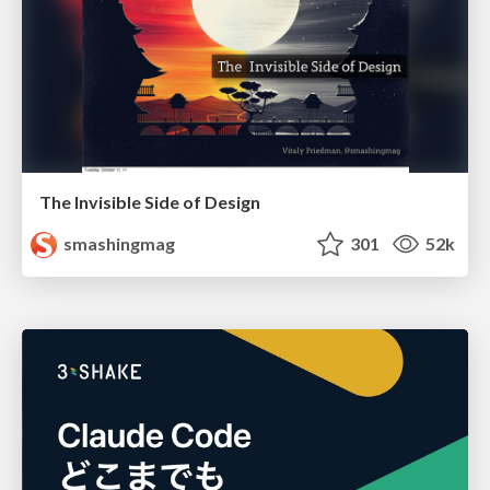
The Invisible Side of Design
smashingmag
301
52k