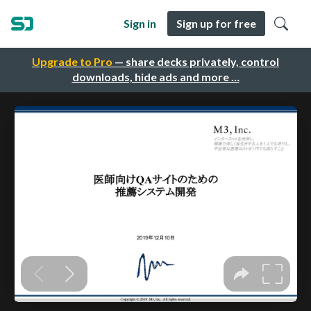
Sign in
Sign up for free
Upgrade to Pro
— share decks privately, control
downloads, hide ads and more …