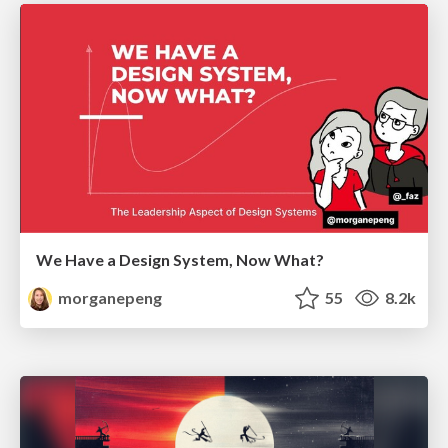
We Have a Design System, Now What?
morganepeng
55
8.2k