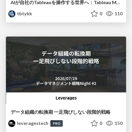
AIが自社のTableauを操作する世界へ：Tableau MCP超入門
tbtykk
0
110
データ組織の転換期 一足飛びしない段階的戦略
leveragestech
0
150
PRO