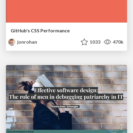
GitHub's CSS Performance
jonrohan
1033
470k