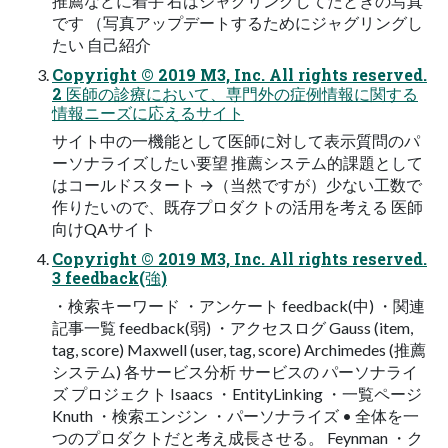
推薦などに着手 右はジャグリングしてたときの写真
です （写真アップデートするためにジャグリングし
たい 自己紹介
Copyright © 2019 M3, Inc. All rights reserved.
2 医師の診療において、専門外の症例情報に関する
情報ニーズに応えるサイト
サイト中の一機能として医師に対して表示質問のパ
ーソナライズしたい要望 推薦システム的課題として
はコールドスタート →（当然ですが）少ない工数で
作りたいので、既存プロダクトの活用を考える 医師
向けQAサイト
Copyright © 2019 M3, Inc. All rights reserved.
3 feedback(強)
・検索キーワード ・アンケート feedback(中) ・関連
記事一覧 feedback(弱) ・アクセスログ Gauss (item,
tag, score) Maxwell (user, tag, score) Archimedes (推薦
システム) 各サービス分析 サービスの パーソナライ
ズ プロジェクト Isaacs ・EntityLinking ・一覧ページ
Knuth ・検索エンジン ・パーソナライズ • 全体を一
つのプロダクトだと考え成長させる。 Feynman ・ク