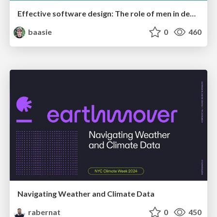
Effective software design: The role of men in debugging patriarchy in IT @ Voxxed Days AMS
baasie
0
460
Navigating Weather and Climate Data
rabernat
0
450