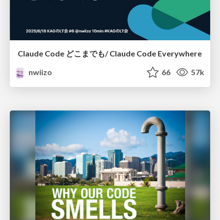
Claude Code どこまでも/ Claude Code Everywhere
nwiizo
66
57k