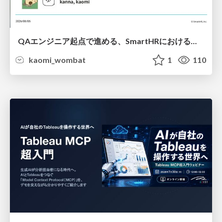
QAエンジニア起点で進める、SmartHRにおける信頼性向上について
kaomi_wombat
1
110