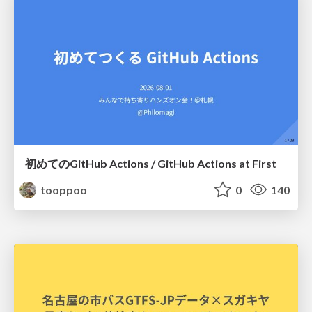
初めてのGitHub Actions / GitHub Actions at First
tooppoo
0
140