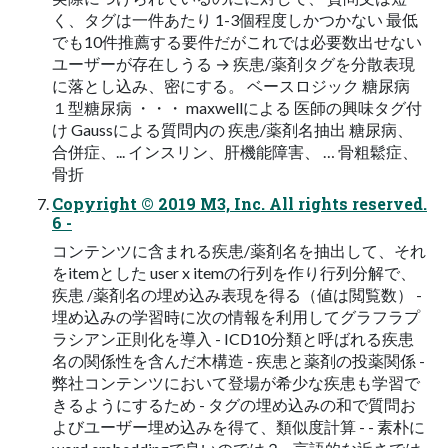
く、タグは一件あたり 1-3個程度しかつかない 最低
でも10件推薦する要件だがこれでは必要数出せない
ユーザーが存在しうる → 疾患/薬剤タグを分散表現
に落とし込み、密にする。 ベースロジック 糖尿病
１型糖尿病 ・・・ maxwellによる 医師の興味タグ付
け Gaussによる質問内の 疾患/薬剤名抽出 糖尿病、
合併症、... インスリン、肝機能障害、 … 骨粗鬆症、
骨折
Copyright © 2019 M3, Inc. All rights reserved.
6 -
コンテンツに含まれる疾患/薬剤名を抽出して、それ
をitemとした user x itemの行列を作り行列分解で、
疾患 /薬剤名の埋め込み表現を得る（値は閲覧数） -
埋め込みの学習時に次の情報を利用してグラフラプ
ラシアン正則化を導入 - ICD10分類と呼ばれる疾患
名の関係性を含んだ木構造 - 疾患と薬剤の投薬関係 -
弊社コンテンツにおいて登場が希少な疾患も学習で
きるようにするため - タグの埋め込みの和で質問お
よびユーザー埋め込みを得て、類似度計算 - - 素朴に