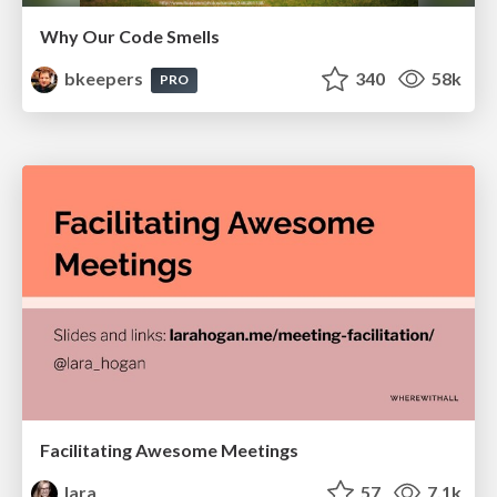
Why Our Code Smells
bkeepers
340
58k
PRO
Facilitating Awesome Meetings
lara
57
7.1k