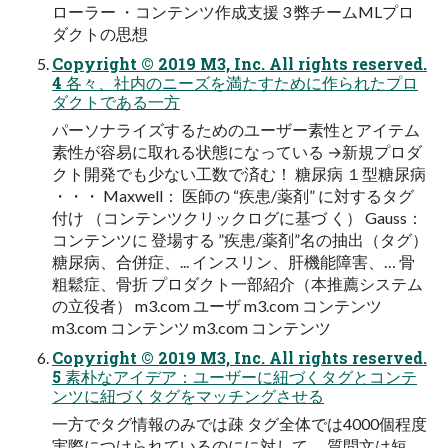
ローラー ・コンテンツ作成支援 3 弊チームMLプロ
ダクトの思想
Copyright © 2019 M3, Inc. All rights reserved.
4 各々、社内のニーズを満たすために作られたプロ
ダクトである一方
パーソナライズするためのユーザー素性とアイテム
素性が容易に取れる状態になっている →新規プロダ
クト開発でも少ない工数で済む！ 糖尿病 １型糖尿病
・・・ Maxwell： 医師の “疾患/薬剤” に対するタグ
付け （コンテンツクリックログに基づ く） Gauss：
コンテンツに 登場する ”疾患/薬剤”名の抽出（タグ）
糖尿病、合併症、... インスリン、肝機能障害、… 骨
粗鬆症、骨折 プロダクト一部紹介（本推薦システム
の立役者） m3.com ユーザ m3.com コンテンツ
m3.com コンテンツ m3.com コンテンツ
Copyright © 2019 M3, Inc. All rights reserved.
5 素朴なアイデア：ユーザーに紐づくタグとコンテ
ンツに紐づくタグをマッチングさせる
一方でタグ情報のみでは疎 タグ全体では4000個程度
実際につけられているのにに対して、 質問文は短