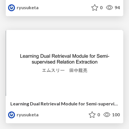
ryusuketa
0
94
Learning Dual Retrieval Module for Semi-supervised Relation Extractionの紹介
ryusuketa
0
100