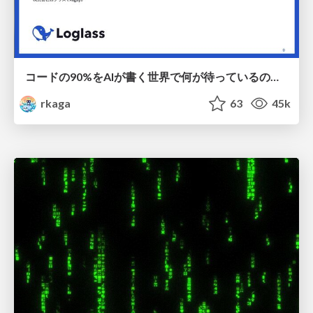
コードの90%をAIが書く世界で何が待っているのか / What awaits us in a world where 90% of the code is written by AI
rkaga
63
45k