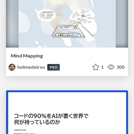
Mind Mapping
helmedeiros
1
300
PRO