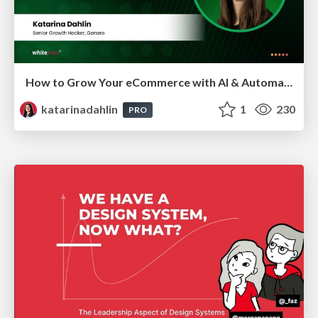
How to Grow Your eCommerce with AI & Automation
katarinadahlin
1
230
PRO