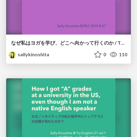
なぜ私はヨガを学び、どこへ向かって行くのか / The reason why I do Yoga and my goal
sallykinoshita
0
110