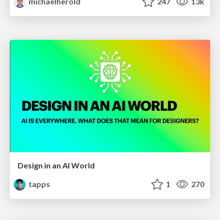
michaelherold
247
13k
Design in an AI World
tapps
1
270