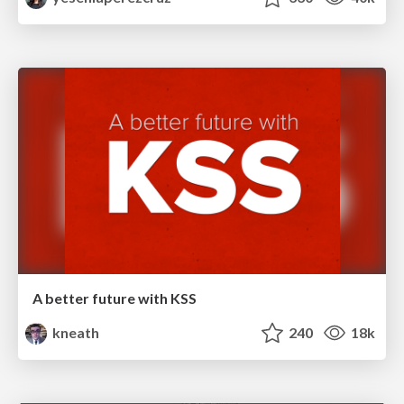
A better future with KSS
kneath
240
18k