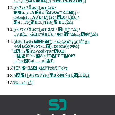
࡞ۀʹूதͰ͖Δ(ਓʹ࿩͔͚͠ΒΕͳ͍)ɻ →૝૾ͱ͋·ΓΪϟοϓ͸ͳ͔ͬͨɻ
ϦϞʔτϫʔΫͷσϝϦοτ 1/2 •
ࣗ୐౳ͷ؀ڥΛ੔͑Δඞཁ͕͋Δ(σΟεϓϨΠ౳)ɻ •
ઌഐͷ࡞ۀΛ౪ΈݟΕͳ͍(ҙਤͯ͠ݟͤͯ΋Β͏ඞ ཁ͕͋Δ)ɻ •
ࣗ෼ͷ࡞ۀΛݟͯ΋Β͏ػձ͕ͳ͍(ҙਤͯ͠ݟͯ΋ Β͏ඞཁ͕͋Δ)ɻ
ϦϞʔτϫʔΫͷσϝϦοτ 2/2 • ੒Ռ͕ग़ͳ͍ͱযΔɻ •
ूத͗͢͠Δ(ٳܜͷλΠϛϯάΛಀ͢)ɻ • ӡಈෆ଍ʹͳΔ(௨ۈ͸ӡಈʹͳ͍ͬͯΔ)ɻ
(൪֎ฤ) ҙ֎ͱ໰୊Ͱ͸ͳ͔ͬͨ͜ͱ • ίϛϡχέʔγϣϯ͕औΓͮΒ͍ʁ
→Slack(νϟοτͱ௨࿩), zoom(ϏσΦձٞ)͕
͋Ε͹࢓ࣄ্ͷίϛϡχέʔγϣϯ͸OK!
→࣭໰͸ɺฉ͘ଆͱ౴͑Δଆ͕ͲͪΒ΋׳Ε Ε͹OK!
→ࡶஊ͸ͮ͠Β͍ͷͰݕ౼ͷ༨஍͋Γɻ
ͪͳΈʹࢲ͸ग़ࣾ͢Δ೿ ※߽ӍͳͲಛผͳ͚࣌ͩϦϞʔτ
ࠓ೔͸ɺ ϦϞʔτϫʔΫͷࢹ఺͔Β օ͞Μʹͱͬͯͷ ಇ͖΍͢͞ʹ͍ͭͯ ߟ͑ͯΈͯԼ͍͞ʂ
͝੩ௌ͋Γ͕ͱ͏͍͟͝·ͨ͠ʂ