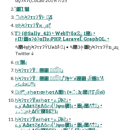
αϙʔλʔζCoLab 2019/7/25
·ͣ͸͡Ίʹ࣭໰
ීஈϦϞʔτϫʔΫͰ ಇ͍͍ͯΔํ
શ͘ϦϞʔτϫʔΫͷ ܦݧ͕ͳ͍ํ
͞Γʔ (@Sally_42) • WebΤϯδχΞྺ 1೥ɻ •
ϝΠϯ͸αʔόʔαΠυɻPHP, Laravel, GraphQL. •
ࠓ೥4݄ʙϦϞʔτϫʔΫՄͷձࣾͰಇ͘ɻ • ࠓ೥3݄·Ͱ͸ϦϞʔτϫʔΫະܦݧɻ
Twitter↓
ઌʹ݁࿦ɻ
ϦϞʔτϫʔΫ੍౓͸ ಋೖͨ͠ํ͕ྑ͍ɻ
ϦϞʔτϫʔΫ੍౓͸ ಋೖͨ͠ํ͕ྑ͍ɻ ͨͩ͠ɺӡ༻ͷ࢓ํ͸ ݸਓ΍ձࣾʹΑͬͯ
ࢼߦࡨޡ͕ඞཁɻ
ࢲ͕ମݧͯ͠ײͨ͡ ϝϦοτɾσϝϦοτΛ঺հ (※ैۀһࢹ఺ɺ͔ͳΓݸਓత)
ϦϞʔτϫʔΫͷϝϦοτ • ௨ۈ࣌ؒθϩɻ •
௨ۈʹΑΔετϨεΛճආ(ࠞࡶɺѱఱީ౳)ɻ • ਎ࢧ౓Λ͠ͳͯ͘ྑ͍ɻ •
࡞ۀʹूதͰ͖Δ(ਓʹ࿩͔͚͠ΒΕͳ͍)ɻ
ϦϞʔτϫʔΫͷϝϦοτ • ௨ۈ࣌ؒθϩɻ •
௨ۈʹΑΔετϨεΛճආ(ࠞࡶɺѱఱީ౳)ɻ • ਎ࢧ౓Λ͠ͳͯ͘ྑ͍ɻ •