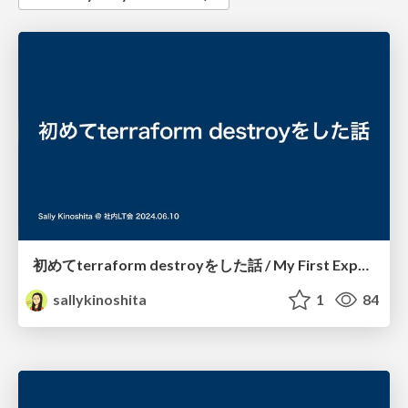
初めてterraform destroyをした話 / My First Experience with Terraform Destroy
sallykinoshita
1
84