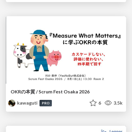
OKRの本質 / Scrum Fest Osaka 2026
kawaguti
6
3.5k
PRO