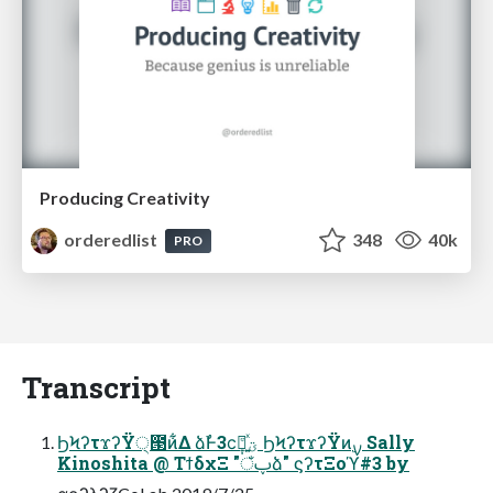
Producing Creativity
orderedlist
348
40k
PRO
Transcript
ϦϞʔτϫʔΫ੍౓ͷ͋Δ ձࣾͰ3ϲ݄ಇ͍ͯؾ͍ͮͨ ϦϞʔτϫʔΫͷ࣮ࡍ Sally
Kinoshita @ ΤϯδχΞ "ঁࢠձ" ϛʔτΞοϓ#3 by