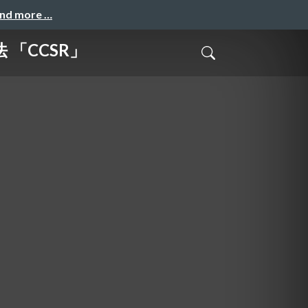
and more …
「CCSR」