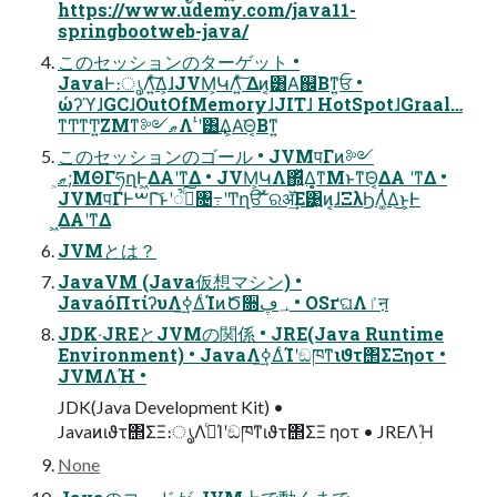
https://www.udemy.com/java11-
springbootweb-java/
このセッションのターゲット •
JavaͰ։ൃΛ͍ͯ͠Δ͕ɺJVM͕ԿΛ͍ͯ͠ Δͷ͔͸Α͘஌Βͳ͍ਓ •
ώʔϓɺGCɺOutOfMemoryɺJITɺ HotSpotɺGraal…
ͳͲͳͲ͍ΖΜͳ༻ޠΛࣖ ʹ͸͢Δ͕Α͘Θ͔Βͳ͍
このセッションのゴール • JVMपΓͷ༻
ޠ͕;ΜΘΓཧղͰ͖ΔΑ͏ʹͳΔ • JVM͕ԿΛ΍͍ͬͯΔ͔͕ͳΜͱͳ͘Θ͔ΔΑ͏ ʹͳΔ •
JVMपΓͰࠔΓ͝ͱʹૺ۰ͨ͠৔߹ʹͲ͏ղੳ͠ ͯରॲ͢Ε͹͍͍ͷ͔ɺΞλϦΛ͚ͭΔ͜ͱ͕Ͱ
͖ΔΑ͏ʹͳΔ
JVMとは？
JavaVM (Java仮想マシン) •
JavaόΠτίʔυΛ࣮ߦ͢ΔͨΊͷԾ૝؀ڥ • OSґଘΛٵऩ
JDK‧JREとJVMの関係 • JRE(Java Runtime
Environment) • JavaΛ࣮ߦ͢ΔͨΊʹඞཁͳιϑτ΢ΣΞηοτ •
JVMΛؚΉ •
JDK(Java Development Kit) •
Javaͷιϑτ΢ΣΞ։ൃΛߦ͏ͨΊʹඞཁͳιϑτ΢ΣΞ ηοτ • JREΛؚΉ
None