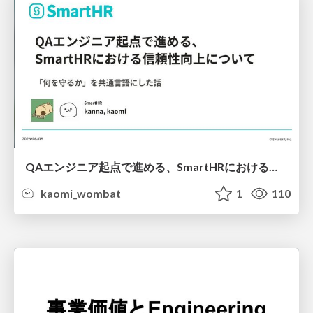
QAエンジニア起点で進める、SmartHRにおける信頼性向上について
kaomi_wombat
1
110