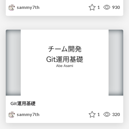
sammy7th
1
930
Git運用基礎
sammy7th
1
320