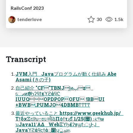
RailsConf 2023
tenderlove
30
1.5k
Transcript
JVM⼊⾨ Javaプログラムが動く仕組み Abe
Asami (きの⼦)
⾃⼰紹介 "CF"TBNJl͖ͷࢠz
େࡕͷϑϦʔϥϯεϓϩάϥϚ
IUUQOPDPOPOFU !BBUI
+BWB,PUMJO4DBMBͳͲͳͲ
最近やっていること https://www.geekhub.jp/
ΤϯδχΞಛԽ߹ಉઆ໌ձΠϕϯτɻ࣍ճ 1/25(౔) ։࠵༧ఆ
ʮJava11ʹΑΔ WebΞϓϦέʔγϣϯ։ൃͰֶͿ
Javaϓϩάϥϛϯάೖ໳ʯൢചத