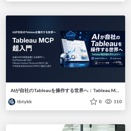
AIが自社のTableauを操作する世界へ：Tableau MCP超入門
tbtykk
0
110