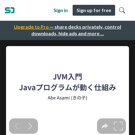
Sign in
Sign up for free
Upgrade to Pro
— share decks privately, control
downloads, hide ads and more …