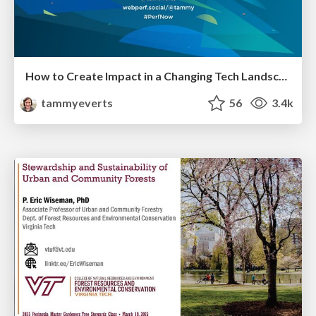
How to Create Impact in a Changing Tech Landscape [PerfNow 2023]
tammyeverts
56
3.4k