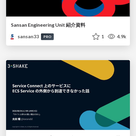
Sansan Engineering Unit 紹介資料
sansan33
1
4.9k
PRO