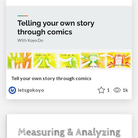
Tell your own story through comics
letsgokoyo
1
1k