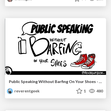
Public Speaking Without Barfing On Your Shoes - THAT 2023
reverentgeek
1
480