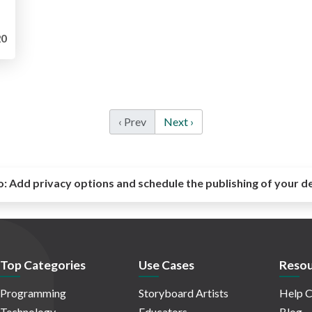
0
‹ Prev
Next ›
o:
Add privacy options and schedule the publishing of your d
Top Categories
Use Cases
Resou
Programming
Storyboard Artists
Help C
Technology
Educators
Blog