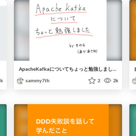
ApacheKafkaについてちょっと勉強しました
1k
sammy7th
2
2k