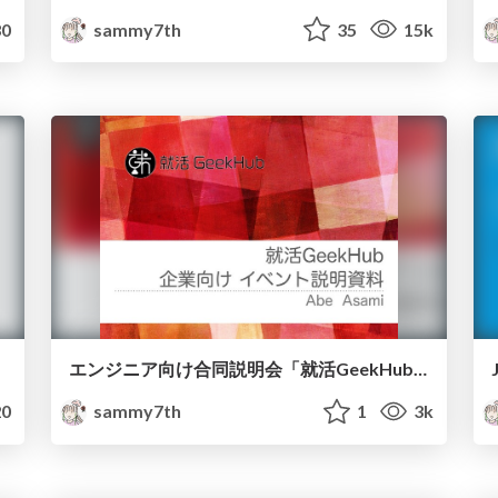
0
sammy7th
35
15k
エンジニア向け合同説明会「就活GeekHub」イベント説明
0
sammy7th
1
3k