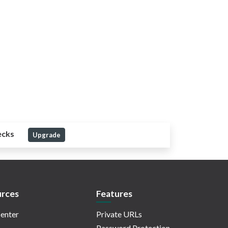
ecks
Upgrade
rces
Features
enter
Private URLs
Password Protection