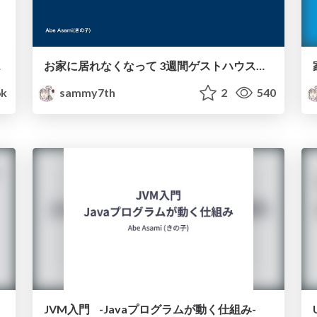
SR」
お家に居れなくなって 3週間ゲストハウス暮らしをしていた話
6k
sammy7th
2
540
JVM入門 -Javaプログラムが動く仕組み-