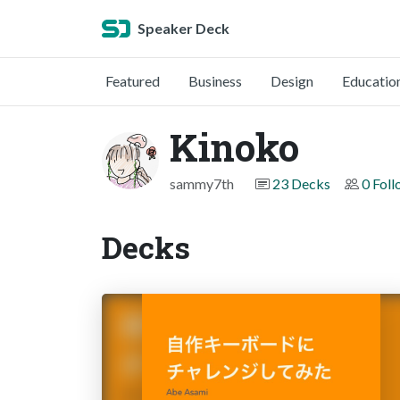
Speaker Deck
Featured
Business
Design
Educatio
Kinoko
sammy7th
23 Decks
0 Fol
Decks