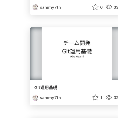
sammy7th
0
33
Git運用基礎
sammy7th
1
32