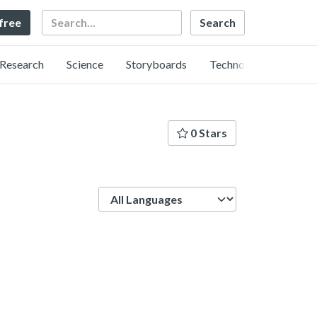
Search
 free
Research
Science
Storyboards
Technology
0 Stars
Language