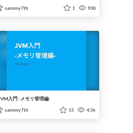
sammy7th
1
930
JVM入門 -メモリ管理編-
sammy7th
15
4.5k