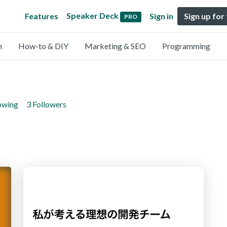
Speaker Deck
Features
Sign in
Sign up for
PRO
n
How-to & DIY
Marketing & SEO
Programming
lowing
3 Followers