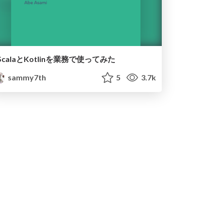
ScalaとKotlinを業務で使ってみた
sammy7th
5
3.7k