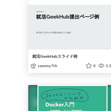
就活GeekHubスライド例
sammy7th
0
5.