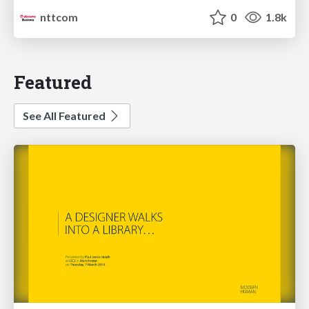
nttcom
0
1.8k
Featured
See All Featured