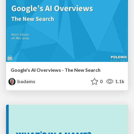
Google's AI Overviews - The New Search
badams
0
1.1k