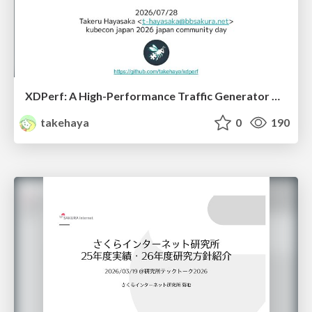
XDPerf: A High-Performance Traffic Generator Built with WASM and eBPF
takehaya
0
190