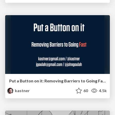
Put a Button on it: Removing Barriers to Going Fast.
kastner
60
4.5k