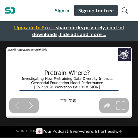
Sign in
Sign up for free
Upgrade to Pro
— share decks privately, control
downloads, hide ads and more …
·
Your Podcast. Everywhere. Effortlessly.
→
SPONSORED