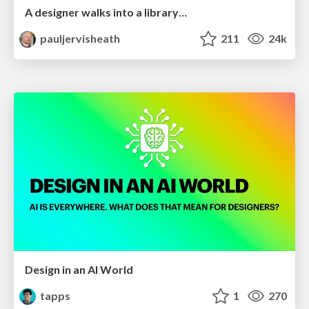
A designer walks into a library…
pauljervisheath
211
24k
Design in an AI World
tapps
1
270