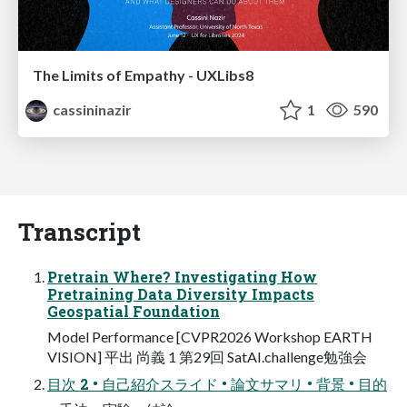
The Limits of Empathy - UXLibs8
cassininazir
1
590
Transcript
Pretrain Where? Investigating How
Pretraining Data Diversity Impacts
Geospatial Foundation
Model Performance [CVPR2026 Workshop EARTH
VISION] 平出 尚義 1 第29回 SatAI.challenge勉強会
目次 2 • 自己紹介スライド • 論文サマリ • 背景 • 目的