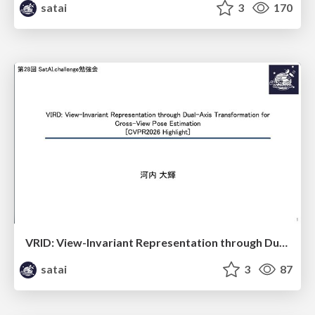
satai
3
170
VRID: View-Invariant Representation through Dual-Axis Transformation for Cross-iew Pose Estimation
satai
3
87