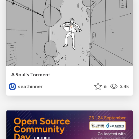
A Soul's Torment
seathinner
6
3.4k