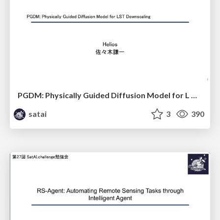
PGDM: Physically Guided Diffusion Model for L Downscaling
satai
3
390