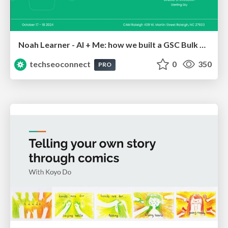
Noah Learner - AI + Me: how we built a GSC Bulk Export data pipeline
techseoconnect
0
350
PRO