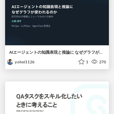
AIエージェントの知識表現と推論に なぜグラフが使われるのか - 記号的AIの復権とニューラルAIとの統合
yohei1126
1
270