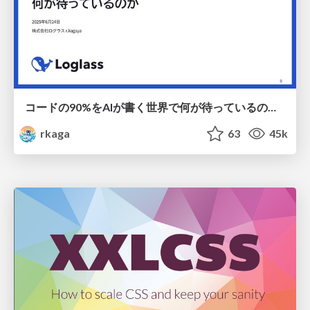
コードの90%をAIが書く世界で何が待っているのか / What awaits us in a world where 90% of the code is written by AI
rkaga
63
45k