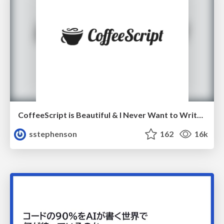
CoffeeScript is Beautiful & I Never Want to Write Plain JavaScript Again
sstephenson
162
16k