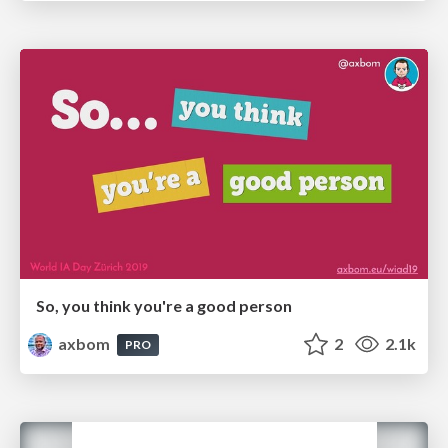
So, you think you're a good person
axbom
2
2.1k
PRO