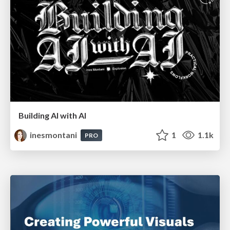
Building AI with AI
inesmontani
1
1.1k
PRO