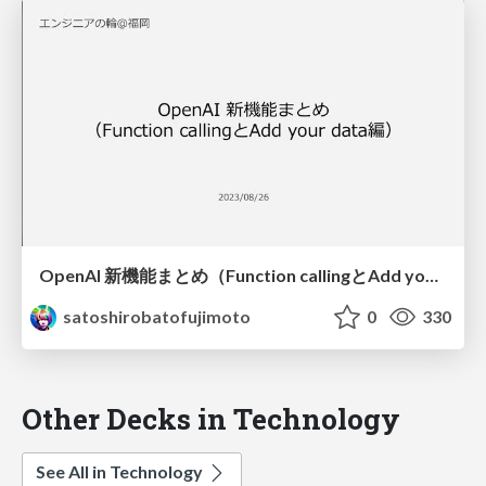
OpenAI 新機能まとめ（Function callingとAdd your data編）
satoshirobatofujimoto
0
330
Other Decks in Technology
See All in Technology