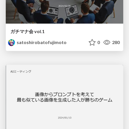
ガチマナ会 vol.1
satoshirobatofujimoto
0
280