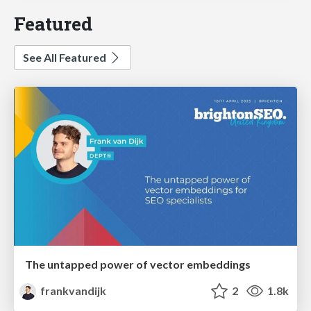
Featured
See All Featured
The untapped power of vector embeddings
frankvandijk
2
1.8k