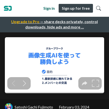
Sign in
Sign up for free
Upgrade to Pro
— share decks privately, control
downloads, hide ads and more …
Satoshi Gachi Fujimoto
February 03, 2024