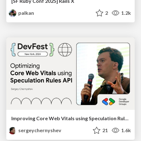
[SF Ruby Conf 2025] Rails X
palkan
2
1.2k
Improving Core Web Vitals using Speculation Rules API
sergeychernyshev
21
1.6k