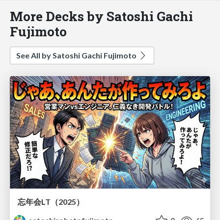
More Decks by Satoshi Gachi
Fujimoto
See All by Satoshi Gachi Fujimoto
忘年会LT（2025）