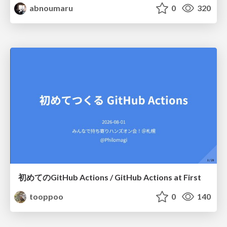
abnoumaru
0
320
初めてのGitHub Actions / GitHub Actions at First
tooppoo
0
140