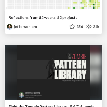
Reflections from 52 weeks, 52 projects
jeffersonlam
356
21k
Fight the Zombie Pattern Library - RWD Summit 2016