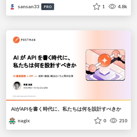
sansan33
1
4.8k
PRO
AIがAPIを書く時代に、私たちは何を設計すべきか
nagix
0
210