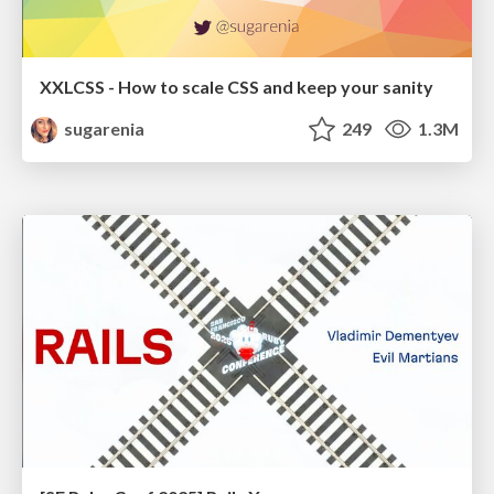
XXLCSS - How to scale CSS and keep your sanity
sugarenia
249
1.3M